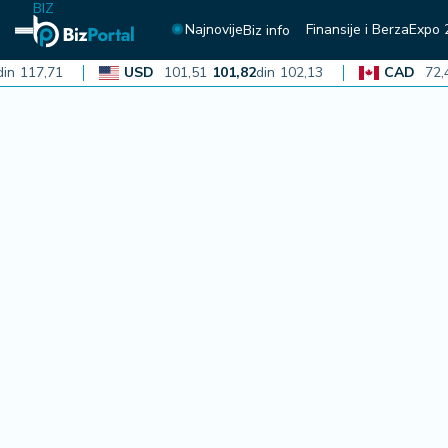
BIZ
Najnovije
Finansije i Berza
Expo 
Biz info
7,71
USD
101,51
101,82
din
102,13
CAD
72,40
72
N
aj
n
o
vi
je
B
iz
i
n
f
o
F