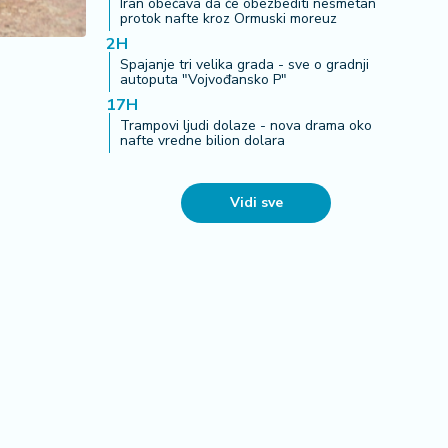
Iran obećava da će obezbediti nesmetan
protok nafte kroz Ormuski moreuz
2H
Spajanje tri velika grada - sve o gradnji
autoputa "Vojvođansko P"
17H
Trampovi ljudi dolaze - nova drama oko
nafte vredne bilion dolara
Vidi sve