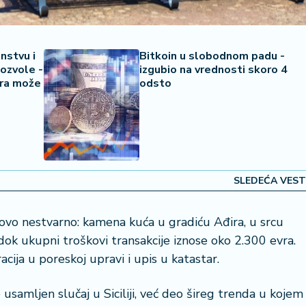
nstvu i
Bitkoin u slobodnom padu -
ozvole -
izgubio na vrednosti skoro 4
vra može
odsto
SLEDEĆA VEST
gotovo nestvarno: kamena kuća u gradiću Ađira, u srcu
dok ukupni troškovi transakcije iznose oko 2.300 evra.
acija u poreskoj upravi i upis u katastar.
 usamljen slučaj u Siciliji, već deo šireg trenda u kojem