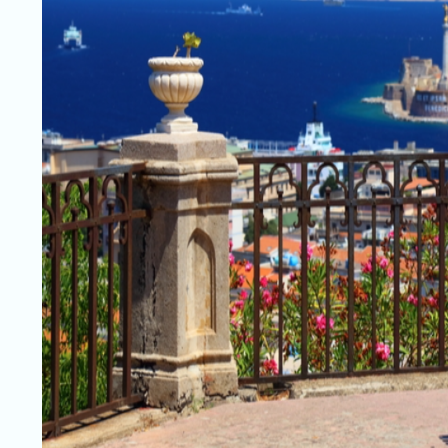
2
7
B
iz
L
if
e
s
t
y
l
e
P
o
t
r
o
š