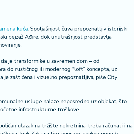
 kamena kuća
. Spoljašnjost čuva prepoznatljiv istorijski
20 °
ski pejzaž Ađire, dok unutrašnjost predstavlja
oviranje.
Lozni
u da je transformiše u savremen dom – od
ra do rustičnog ili modernog "loft“ koncepta, uz
a je zaštićena i vizuelno prepoznatljiva, piše City
a komunalne usluge nalaze neposredno uz objekat, što
početne infrastrukturne troškove.
oličan ulazak na tržište nekretnina, treba računati i na
oškova. Ipak, čak i sa tim iznosom, ovakve ponude