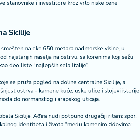
 stanovnike i investitore kroz vrlo niske cene
 Sicilije
Ena, smešten na oko 650 metara nadmorske visine, u
od najstarijih naselja na ostrvu, sa korenima koji sežu
kao deo liste "najlepših sela Italije“.
koje se pruža pogled na doline centralne Sicilije, a
šnjost ostrva - kamene kuće, uske ulice i slojevi istorije
erioda do normanskog i arapskog uticaja.
bala Sicilije, Ađira nudi potpuno drugačiji ritam: spor,
lokalnog identiteta i života "među kamenim zidovima“