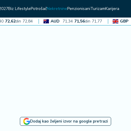
2027
Biz Lifestyle
Potrošač
Nekretnine
Penzionisani
Turizam
Karijera
,62
din
72,84
AUD
71,34
71,56
din
71,77
GBP
136,
Dodaj kao željeni izvor na google pretrazi