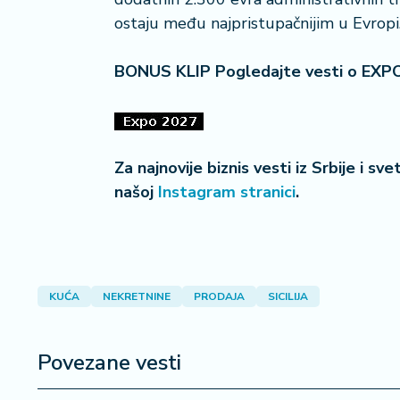
ostaju među najpristupačnijim u Evropi
BONUS KLIP Pogledajte vesti o EXP
Za najnovije biznis vesti iz Srbije i sv
našoj
Instagram stranici
.
KUĆA
NEKRETNINE
PRODAJA
SICILIJA
Povezane vesti