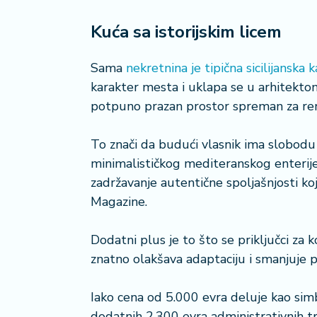
Kuća sa istorijskim licem
Sama
nekretnina je tipična sicilijanska
karakter mesta i uklapa se u arhitekton
potpuno prazan prostor spreman za ren
To znači da budući vlasnik ima slobod
minimalističkog mediteranskog enterije
zadržavanje autentične spoljašnjosti koj
Magazine.
Dodatni plus je to što se priključci z
znatno olakšava adaptaciju i smanjuje 
Iako cena od 5.000 evra deluje kao simb
dodatnih 2.300 evra administrativnih tr