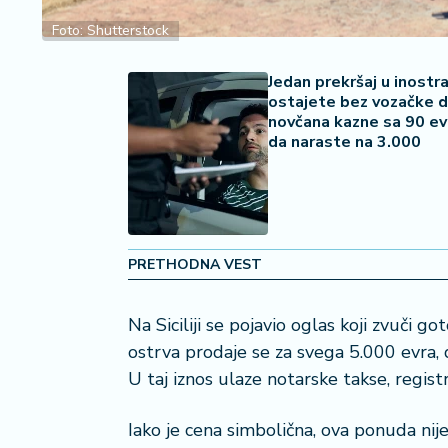
a
Foto: Shutterstock
č
Jedan prekršaj u inostra
N
ostajete bez vozačke d
e
novčana kazne sa 90 e
k
da naraste na 3.000
r
e
t
ni
n
e
PRETHODNA VEST
P
Na Siciliji se pojavio oglas koji zvuči 
e
ostrva prodaje se za svega 5.000 evra, 
n
U taj iznos ulaze notarske takse, registr
zi
o
n
Iako je cena simbolična, ova ponuda nije