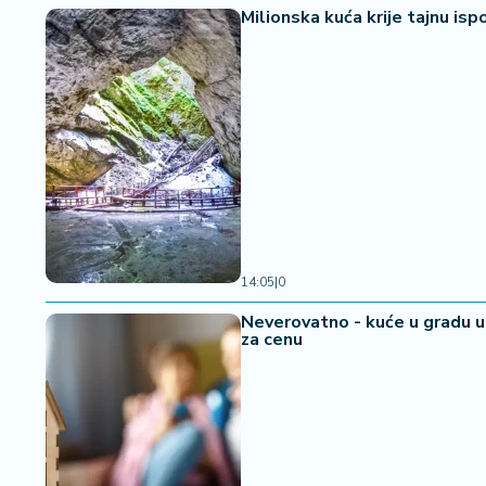
Milionska kuća krije tajnu is
14:05
|
0
Neverovatno - kuće u gradu u 
za cenu