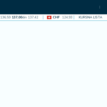
59
137,00
din
137,42
CHF
124,93
125,30
din
KURSNA LISTA
125,68