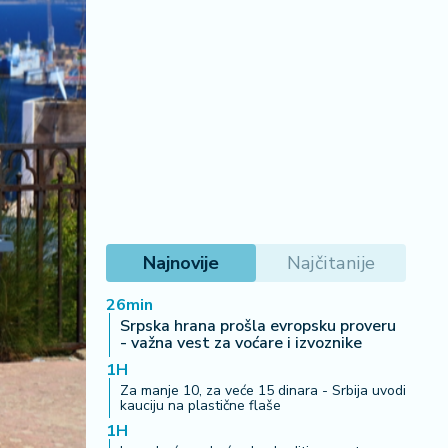
Najnovije
Najčitanije
26min
Srpska hrana prošla evropsku proveru
- važna vest za voćare i izvoznike
1H
Za manje 10, za veće 15 dinara - Srbija uvodi
kauciju na plastične flaše
1H