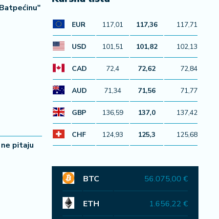
"Batpećinu"
EUR
117,01
117,36
117,71
USD
101,51
101,82
102,13
CAD
72,4
72,62
72,84
AUD
71,34
71,56
71,77
GBP
136,59
137,0
137,42
CHF
124,93
125,3
125,68
 ne pitaju
BTC
56.075,00 €
ETH
1.656,22 €