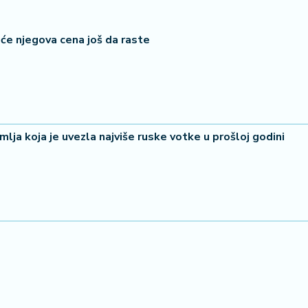
li će njegova cena još da raste
 koja je uvezla najviše ruske votke u prošloj godini