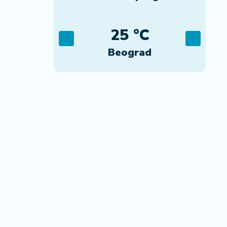
C
25 °C
ca
Beograd