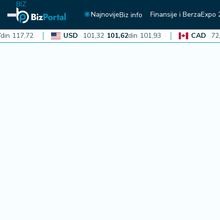
BIZ
Najnovije
Finansije i Berza
Expo 
Biz info
117,72
USD
101,32
101,62
din
101,93
CAD
72,30
N
aj
n
o
vi
je
B
iz
i
n
f
o
F