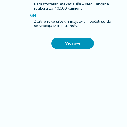
Katastrofalan efekat suša - sledi lančana
reakcija za 40.000 kamiona
6H
Zlatne ruke srpskih majstora - počeli su da
se vraćaju iz inostranstva
Vidi sve