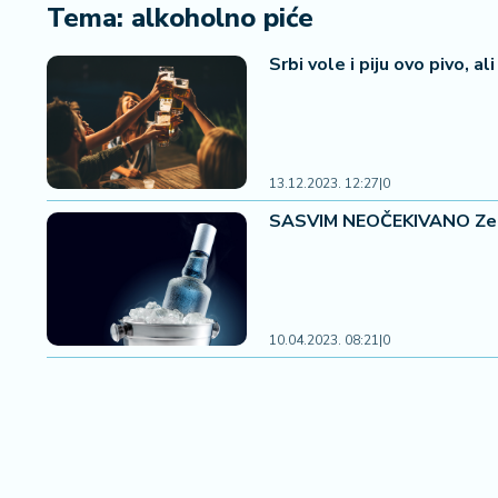
i
Tema: alkoholno piće
n
a
Srbi vole i piju ovo pivo, a
n
si
j
e
i
13.12.2023. 12:27
|
0
B
SASVIM NEOČEKIVANO Zemlja
e
r
z
a
10.04.2023. 08:21
|
0
E
x
p
o
2
0