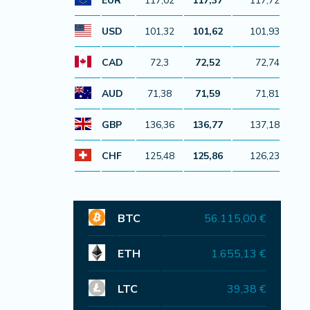
EUR
117,02
117,37
117,72
USD
101,32
101,62
101,93
CAD
72,3
72,52
72,74
AUD
71,38
71,59
71,81
GBP
136,36
136,77
137,18
CHF
125,48
125,86
126,23
BTC
56.115,00 €
ETH
1.655,13 €
LTC
39,38 €