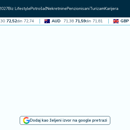
2027
Biz Lifestyle
Potrošač
Nekretnine
Penzionisani
Turizam
Karijera
72,52
din
72,74
AUD
71,38
71,59
din
71,81
GBP
13
Dodaj kao željeni izvor na google pretrazi