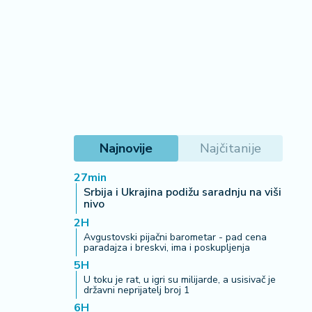
Najnovije
Najčitanije
27min
Srbija i Ukrajina podižu saradnju na viši
nivo
2H
Avgustovski pijačni barometar - pad cena
paradajza i breskvi, ima i poskupljenja
5H
U toku je rat, u igri su milijarde, a usisivač je
državni neprijatelj broj 1
6H