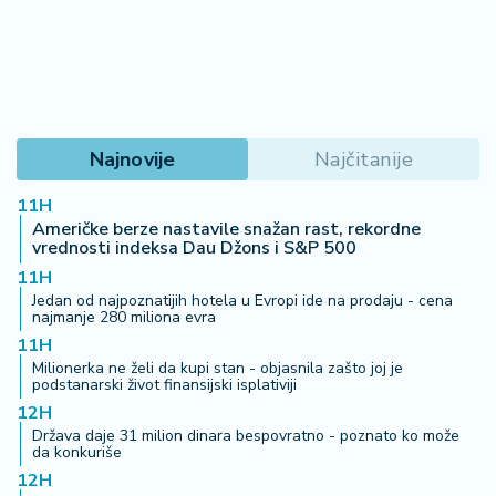
š
a
č
N
e
k
Najnovije
Najčitanije
r
e
11H
Američke berze nastavile snažan rast, rekordne
t
vrednosti indeksa Dau Džons i S&P 500
n
11H
i
Jedan od najpoznatijih hotela u Evropi ide na prodaju - cena
n
najmanje 280 miliona evra
e
11H
Milionerka ne želi da kupi stan - objasnila zašto joj je
P
podstanarski život finansijski isplativiji
e
12H
n
Država daje 31 milion dinara bespovratno - poznato ko može
da konkuriše
zi
12H
o