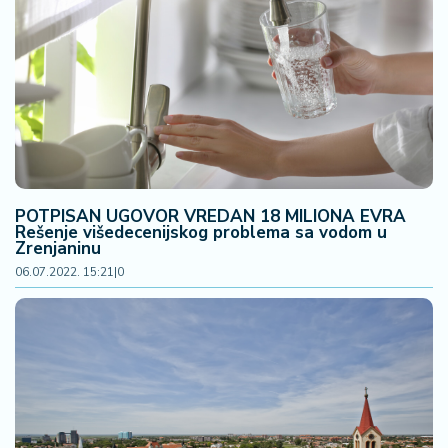
F
i
n
a
n
si
j
e
i
B
POTPISAN UGOVOR VREDAN 18 MILIONA EVRA
e
Rešenje višedecenijskog problema sa vodom u
r
Zrenjaninu
z
06.07.2022. 15:21
|
0
a
E
x
p
o
2
0