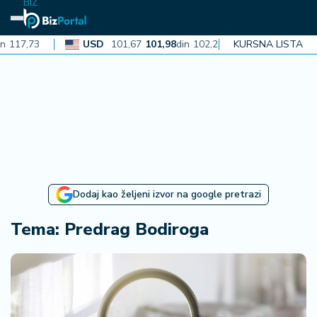
BIZ
117,73
USD
101,67
101,98
din
102,28
KURSNA LISTA
CAD
72,38
N
aj
n
o
vi
je
B
Dodaj kao željeni izvor na google pretrazi
iz
i
Tema: Predrag Bodiroga
n
f
o