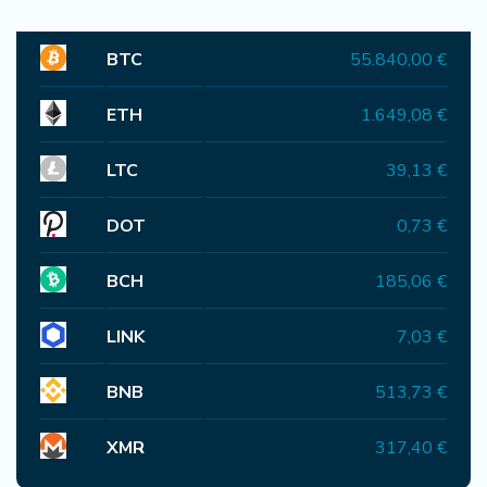
BTC
55.840,00 €
ETH
1.649,08 €
LTC
39,13 €
DOT
0,73 €
BCH
185,06 €
LINK
7,03 €
BNB
513,73 €
XMR
317,40 €