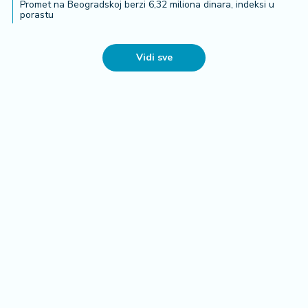
Promet na Beogradskoj berzi 6,32 miliona dinara, indeksi u
n
porastu
i
s
a
Vidi sve
n
i
T
u
ri
z
a
m
K
a
ri
j
e
r