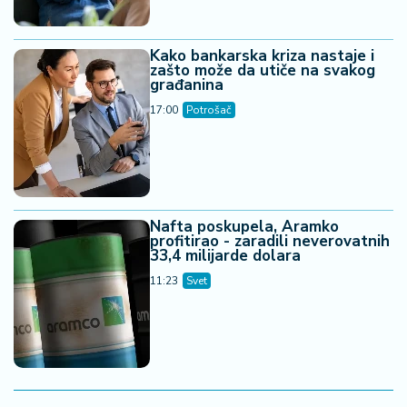
Kako bankarska kriza nastaje i
zašto može da utiče na svakog
građanina
17:00
Potrošač
Nafta poskupela, Aramko
profitirao - zaradili neverovatnih
33,4 milijarde dolara
11:23
Svet