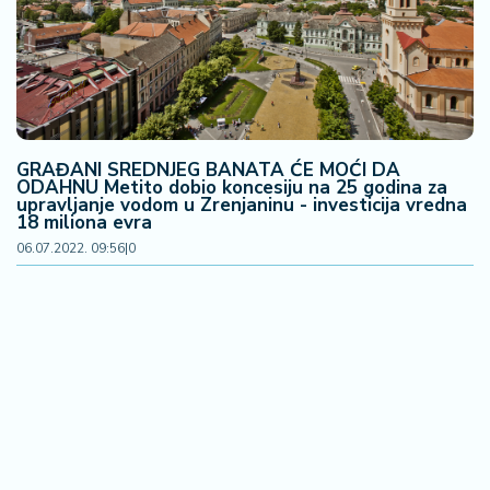
2
7
B
iz
L
GRAĐANI SREDNJEG BANATA ĆE MOĆI DA
if
ODAHNU Metito dobio koncesiju na 25 godina za
e
upravljanje vodom u Zrenjaninu - investicija vredna
s
18 miliona evra
t
06.07.2022. 09:56
|
0
y
l
e
P
o
t
r
o