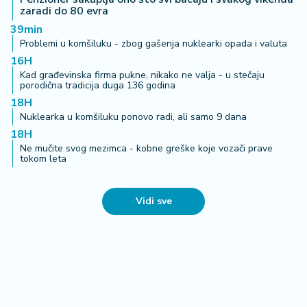
a
zaradi do 80 evra
39min
Problemi u komšiluku - zbog gašenja nuklearki opada i valuta
16H
Kad građevinska firma pukne, nikako ne valja - u stečaju
porodična tradicija duga 136 godina
18H
Nuklearka u komšiluku ponovo radi, ali samo 9 dana
18H
Ne mučite svog mezimca - kobne greške koje vozači prave
tokom leta
Vidi sve