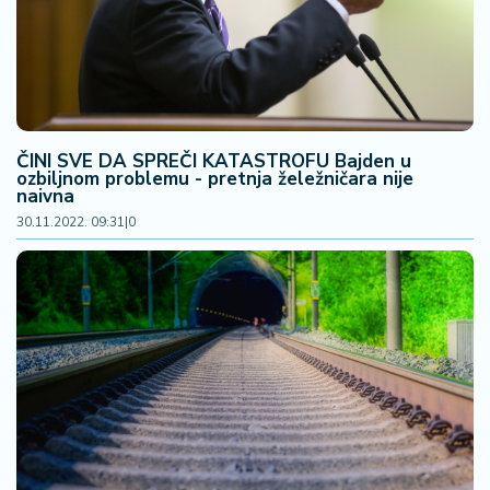
2
7
B
iz
L
ČINI SVE DA SPREČI KATASTROFU Bajden u
if
ozbiljnom problemu - pretnja želežničara nije
naivna
e
s
30.11.2022. 09:31
|
0
t
y
l
e
P
o
t
r
o