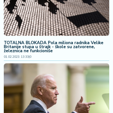
F
i
n
a
n
si
j
e
TOTALNA BLOKADA Pola miliona radnika Velike
i
Britanije stupa u štrajk - škole su zatvorene,
B
železnica ne funkcioniše
e
01.02.2023. 13:33
|
0
r
z
a
E
x
p
o
2
0