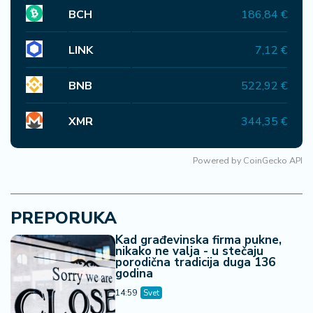
BCH
186,84 €
LINK
7,12 €
BNB
522,92 €
XMR
344,35 €
Powered by
CoinGecko API
PREPORUKA
Kad građevinska firma pukne,
nikako ne valja - u stečaju
porodična tradicija duga 136
godina
14:59
Svet