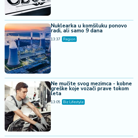
Nuklearka u komšiluku ponovo
radi, ali samo 9 dana
13:37
Region
Ne mučite svog mezimca - kobne
greške koje vozači prave tokom
leta
13:05
Biz Lifestyle