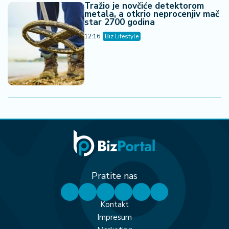
Tražio je novčiće detektorom
metala, a otkrio neprocenjiv mač
star 2700 godina
12:16
Biz Lifestyle
Pratite nas
Kontakt
Impresum