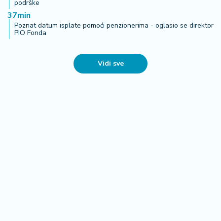
š
podrške
a
37min
č
Poznat datum isplate pomoći penzionerima - oglasio se direktor
PIO Fonda
N
e
Vidi sve
k
r
e
t
n
i
n
e
P
e
n
zi
o