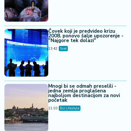
Čovek koji je predvideo krizu
2008. ponovo šalje upozorenje -
"Najgore tek dolazi"
13:42
Svet
Mnogi bi se odmah preselili -
jedna zemlja proglašena
najboljom destinacijom za novi
početak
11:10
Biz Lifestyle