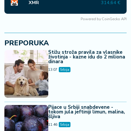
XMR
314,64 €
Powered by
CoinGecko API
PREPORUKA
Stižu stroža pravila za vlasnike
životinja - kazne idu do 2 miliona
dinara
13:07
Srbija
Pijace u Srbiji snabdevene -
tokom jula jeftiniji limun, malina,
šljiva
11:46
Srbija