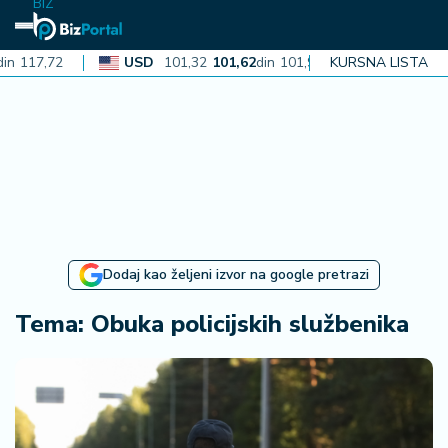
BIZ
n
117,72
USD
101,32
101,62
din
101,93
KURSNA LISTA
CAD
72,3
N
aj
n
o
vi
je
B
Dodaj kao željeni izvor na google pretrazi
iz
i
Tema: Obuka policijskih službenika
n
f
o