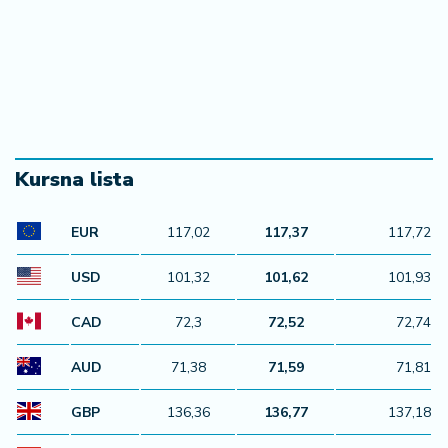
a
Kursna lista
EUR
117,02
117,37
117,72
USD
101,32
101,62
101,93
CAD
72,3
72,52
72,74
AUD
71,38
71,59
71,81
GBP
136,36
136,77
137,18