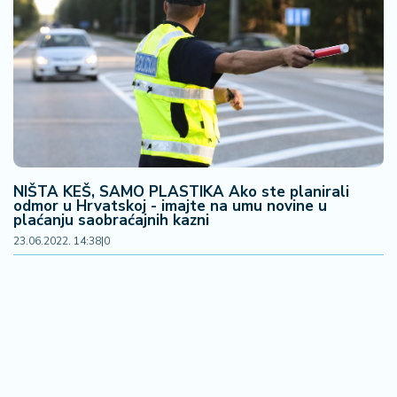
F
i
n
a
n
si
j
e
i
B
NIŠTA KEŠ, SAMO PLASTIKA Ako ste planirali
e
odmor u Hrvatskoj - imajte na umu novine u
r
plaćanju saobraćajnih kazni
z
23.06.2022. 14:38
|
0
a
E
x
p
o
2
0