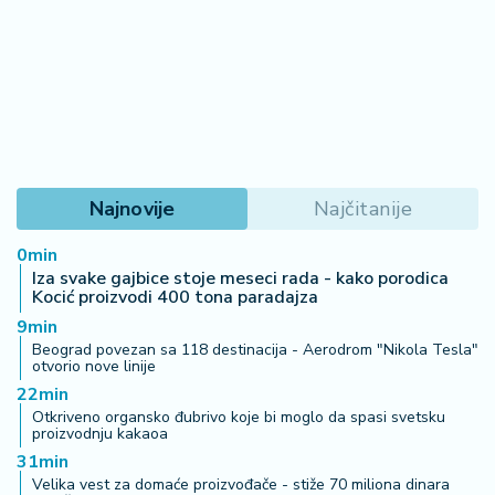
2
7
B
iz
L
if
e
Najnovije
Najčitanije
s
t
0min
y
Iza svake gajbice stoje meseci rada - kako porodica
l
Kocić proizvodi 400 tona paradajza
e
9min
Beograd povezan sa 118 destinacija - Aerodrom "Nikola Tesla"
otvorio nove linije
P
22min
o
Otkriveno organsko đubrivo koje bi moglo da spasi svetsku
t
proizvodnju kakaoa
r
31min
o
Velika vest za domaće proizvođače - stiže 70 miliona dinara