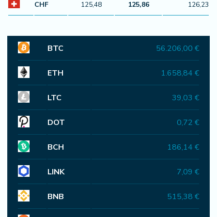
CHF
125,48
125,86
126,23
BTC
56.206,00 €
ETH
1.658,84 €
LTC
39,03 €
DOT
0,72 €
BCH
186,14 €
LINK
7,09 €
BNB
515,38 €