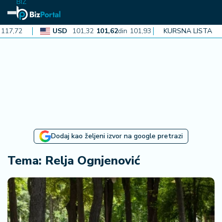
BIZ
72
USD
101,32
101,62
din
101,93
KURSNA LISTA
CAD
72,30
72,52
N
aj
n
o
vi
je
B
Dodaj kao željeni izvor na google pretrazi
iz
i
Tema: Relja Ognjenović
n
f
o