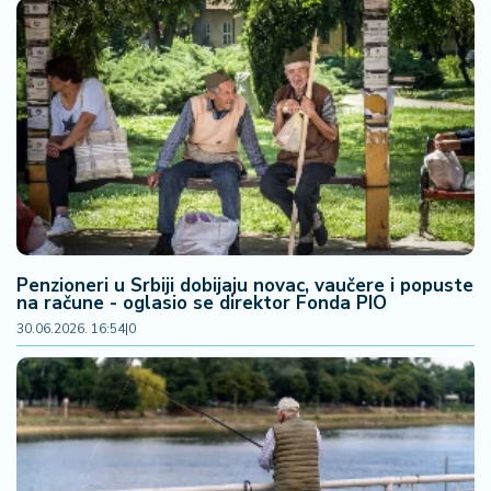
š
a
č
N
e
k
r
e
t
n
i
Penzioneri u Srbiji dobijaju novac, vaučere i popuste
n
na račune - oglasio se direktor Fonda PIO
e
30.06.2026. 16:54
|
0
P
e
n
zi
o