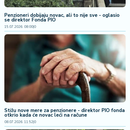
2
7
Penzioneri dobijaju novac, ali to nije sve - oglasio
se direktor Fonda PIO
B
15.07.2026. 08:00
|
0
iz
L
if
e
s
t
y
l
e
P
o
Stižu nove mere za penzionere - direktor PIO fonda
t
otkrio kada će novac leći na račune
r
08.07.2026. 11:52
|
0
o