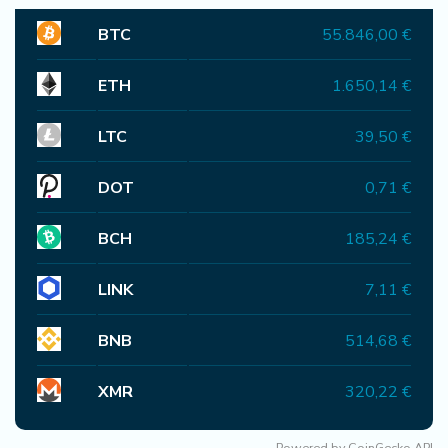
BTC
55.846,00 €
ETH
1.650,14 €
LTC
39,50 €
DOT
0,71 €
BCH
185,24 €
LINK
7,11 €
BNB
514,68 €
XMR
320,22 €
Powered by
CoinGecko API