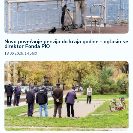
n
i
s
a
n
i
Novo povećanje penzija do kraja godine - oglasio se
direktor Fonda PIO
T
18.06.2026. 14:56
|
0
u
ri
z
a
m
K
a
ri
j
e
r