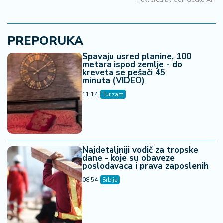
PREPORUKA
Spavaju usred planine, 100
metara ispod zemlje - do
kreveta se pešači 45
minuta (VIDEO)
11:14
Turizam
Najdetaljniji vodič za tropske
dane - koje su obaveze
poslodavaca i prava zaposlenih
08:54
Srbija