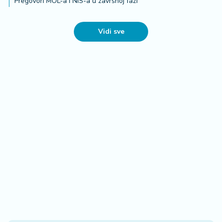
Pregovori MOL-a i NIS-a u završnoj fazi
Vidi sve