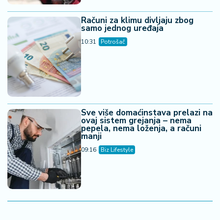
Računi za klimu divljaju zbog
samo jednog uređaja
10:31
Potrošač
Sve više domaćinstava prelazi na
ovaj sistem grejanja – nema
pepela, nema loženja, a računi
manji
09:16
Biz Lifestyle