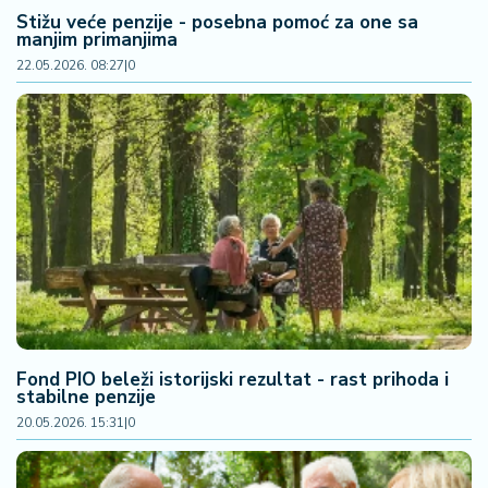
a
Stižu veće penzije - posebna pomoć za one sa
manjim primanjima
22.05.2026. 08:27
|
0
Fond PIO beleži istorijski rezultat - rast prihoda i
stabilne penzije
20.05.2026. 15:31
|
0