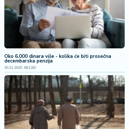
Oko 6.000 dinara više - kolika će biti prosečna
decembarska penzija
30.11.2025. 08:12
|
0