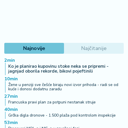
Najnovije
Najčitanije
2min
Ko je planirao kupovinu stoke neka se pripremi -
jagnjad oborila rekorde, bikovi pojeftinili
10min
Žene u penziji sve češće biraju novi izvor prihoda - radi se od
kuće i donosi dodatnu zaradu
27min
Francuska pravi plan za potpuni nestanak struje
40min
Grčka digla dronove - 1.500 plaža pod kontrolom inspekcije
53min