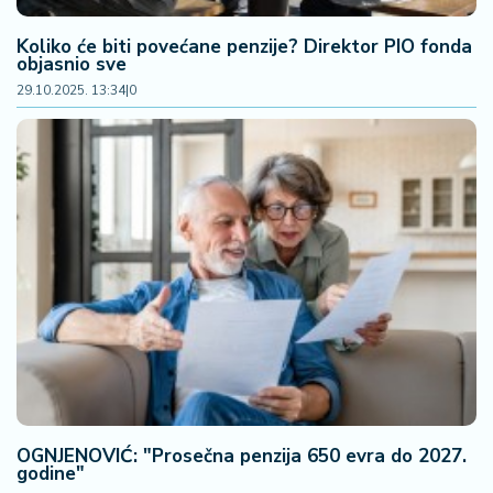
Koliko će biti povećane penzije? Direktor PIO fonda
objasnio sve
29.10.2025. 13:34
|
0
OGNJENOVIĆ: "Prosečna penzija 650 evra do 2027.
godine"