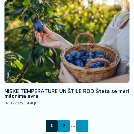
NISKE TEMPERATURE UNIŠTILE ROD Šteta se meri
milonima evra
07.05.2025. 14:48
|
0
1
2
...