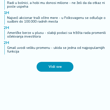
Radi u bolnici, a hobi mu donosi milione - ne želi da da otkaz ni
posle uspeha
1H
Najveći akcionar traži oštre mere - u Folksvagenu se odlučuje o
sudbini do 100.000 radnih mesta
2H
Američke berze u plusu - slabiji podaci sa tržišta rada promenili
očekivanja investitora
2H
Gmail uvodi veliku promenu - ukida se jedna od najpopularnijih
funkcija
Vidi sve