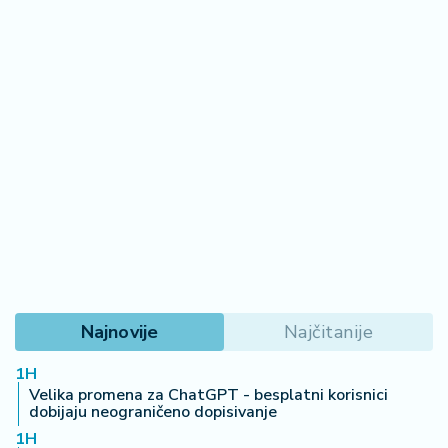
Najnovije
Najčitanije
1H
Velika promena za ChatGPT - besplatni korisnici
dobijaju neograničeno dopisivanje
1H