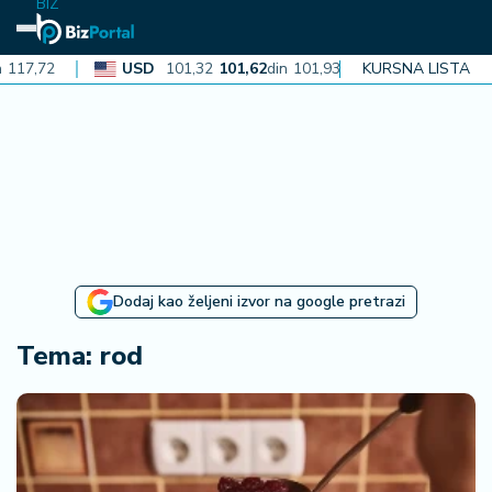
BIZ
USD
101,32
101,62
din
101,93
CAD
KURSNA LISTA
72,30
72,52
din
N
aj
n
o
vi
je
B
Dodaj kao željeni izvor na google pretrazi
iz
i
Tema: rod
n
f
o