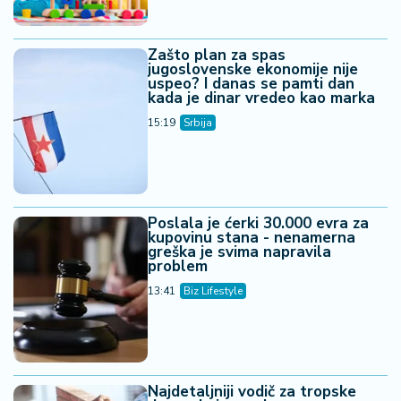
Zašto plan za spas
jugoslovenske ekonomije nije
uspeo? I danas se pamti dan
kada je dinar vredeo kao marka
15:19
Srbija
Poslala je ćerki 30.000 evra za
kupovinu stana - nenamerna
greška je svima napravila
problem
13:41
Biz Lifestyle
Najdetaljniji vodič za tropske