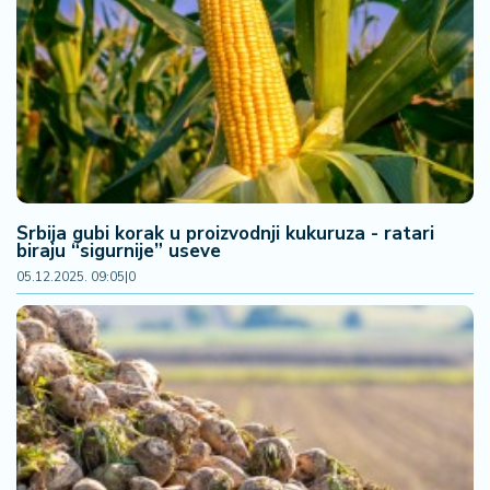
Srbija gubi korak u proizvodnji kukuruza - ratari
biraju “sigurnije” useve
05.12.2025. 09:05
|
0