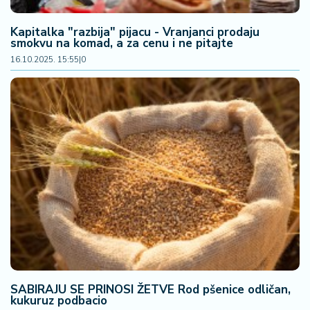
Kapitalka "razbija" pijacu - Vranjanci prodaju
smokvu na komad, a za cenu i ne pitajte
16.10.2025. 15:55
|
0
SABIRAJU SE PRINOSI ŽETVE Rod pšenice odličan,
kukuruz podbacio