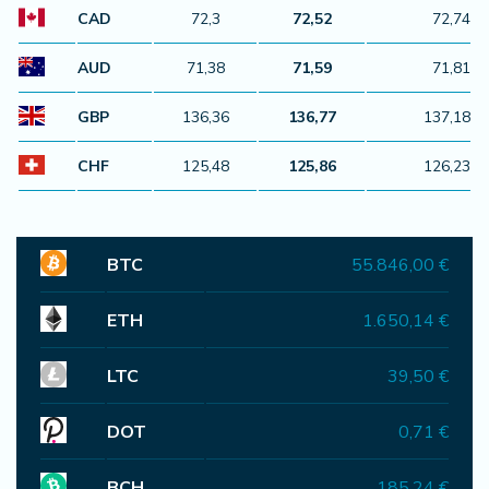
CAD
72,3
72,52
72,74
AUD
71,38
71,59
71,81
GBP
136,36
136,77
137,18
CHF
125,48
125,86
126,23
BTC
55.846,00 €
ETH
1.650,14 €
LTC
39,50 €
DOT
0,71 €
BCH
185,24 €