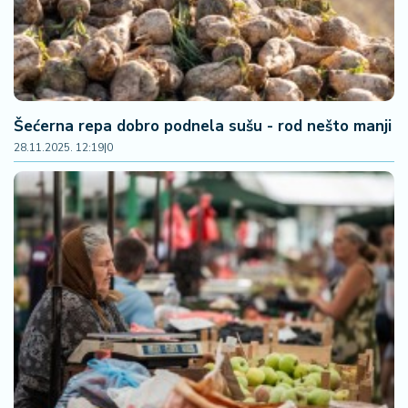
Šećerna repa dobro podnela sušu - rod nešto manji
28.11.2025. 12:19
|
0