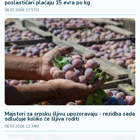
poslastičari plaćaju 15 evra po kg
06.03.2026. 17:57
|
0
Majstori za srpsku šljivu upozoravaju - rezidba sada
odlučuje koliko će šljiva roditi
06.03.2026. 12:34
|
0