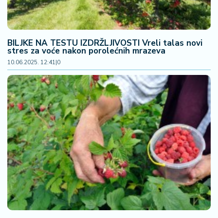
BILJKE NA TESTU IZDRŽLJIVOSTI Vreli talas novi
stres za voće nakon porolećnih mrazeva
10.06.2025. 12:41
|
0