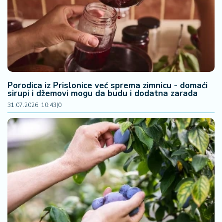
F
i
n
a
n
si
j
e
Porodica iz Prislonice već sprema zimnicu - domaći
i
sirupi i džemovi mogu da budu i dodatna zarada
B
31.07.2026. 10:43
|
0
e
r
z
a
E
x
p
o
2
0