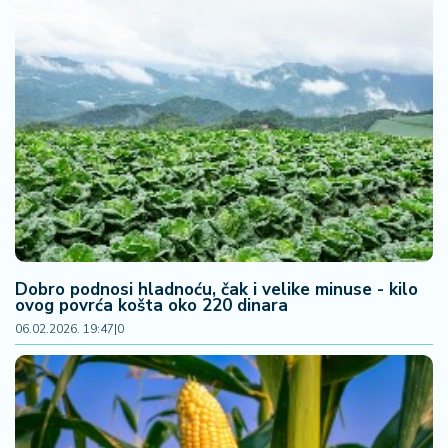
Dobro podnosi hladnoću, čak i velike minuse - kilo
ovog povrća košta oko 220 dinara
06.02.2026. 19:47
|
0