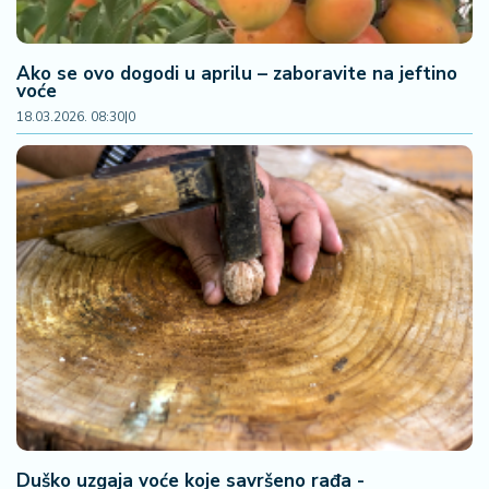
a
Ako se ovo dogodi u aprilu – zaboravite na jeftino
voće
18.03.2026. 08:30
|
0
Duško uzgaja voće koje savršeno rađa -