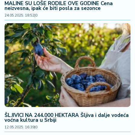
MALINE SU LOŠE RODILE OVE GODINE Cena
neizvesna, ipak će biti posla za sezonce
24.05.2025. 18:52
|
0
ŠLJIVICI NA 244.000 HEKTARA Šljiva i dalje vodeća
voćna kultura u Srbiji
12.05.2025. 16:39
|
0