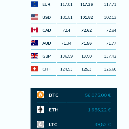
EUR
117,01
117,36
117,71
USD
101,51
101,82
102,13
CAD
72,4
72,62
72,84
AUD
71,34
71,56
71,77
GBP
136,59
137,0
137,42
CHF
124,93
125,3
125,68
BTC
56.075,00 €
ETH
1.656,22 €
LTC
39,83 €