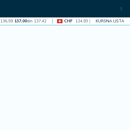
,59
137,00
din
137,42
CHF
124,93
125,30
din
KURSNA LISTA
125,68