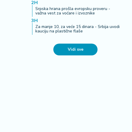
2H
Srpska hrana prošla evropsku proveru -
važna vest za voćare i izvoznike
3H
Za manje 10, za veće 15 dinara - Srbija uvodi
kauciju na plastične flaše
Vidi sve