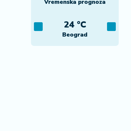
Vremenska prognoza
C
24 °C
ca
Beograd