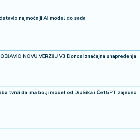
edstavio najmoćniji AI model do sada
OBJAVIO NOVU VERZIJU V3 Donosi značajna unapređenja
a tvrdi da ima bolji model od DipSika i ČetGPT zajedno