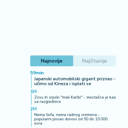
Najnovije
Najčitanije
59min
Japanski automobilski gigant priznao -
učimo od Kineza i isplati se
1H
Zovu ih srpski "mali Karibi" - mestašce je kao
sa razglednice
2H
Nema šefa, nema radnog vremena -
popularni posao donosi od 50 do 10.000
evra