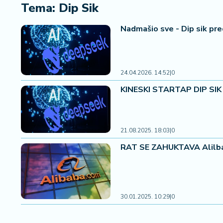
i
Tema: Dip Sik
n
a
Nadmašio sve - Dip sik pr
n
si
j
e
24.04.2026. 14:52
|
0
i
KINESKI STARTAP DIP SIK 
B
e
r
z
21.08.2025. 18:03
|
0
a
RAT SE ZAHUKTAVA Alilbab
E
x
p
o
30.01.2025. 10:29
|
0
2
0