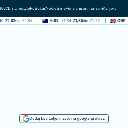
2027
Biz Lifestyle
Potrošač
Nekretnine
Penzionisani
Turizam
Karijera
72,62
din
72,84
AUD
71,34
71,56
din
71,77
GBP
136
Dodaj kao željeni izvor na google pretrazi