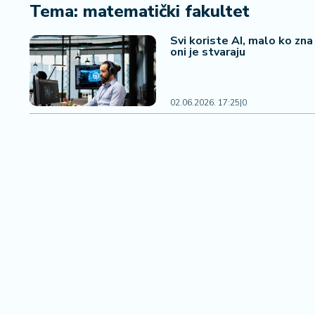
i
Tema: matematički fakultet
n
a
Svi koriste AI, malo ko zna
oni je stvaraju
n
si
j
e
02.06.2026. 17:25
|
0
i
B
e
r
z
a
E
x
p
o
2
0