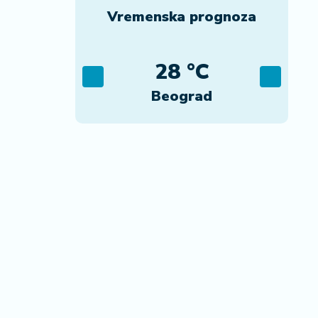
Vremenska prognoza
C
28 °C
ca
Beograd