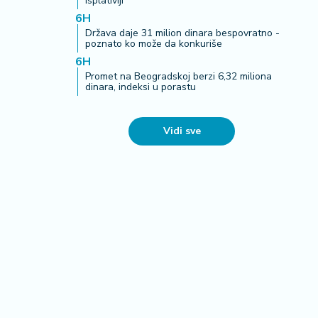
isplativiji
6H
Država daje 31 milion dinara bespovratno -
poznato ko može da konkuriše
6H
Promet na Beogradskoj berzi 6,32 miliona
dinara, indeksi u porastu
Vidi sve