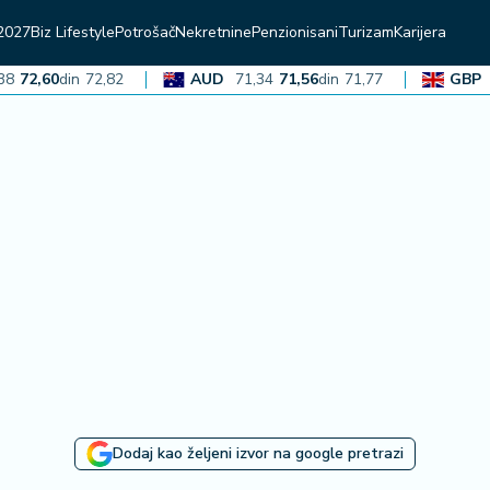
2027
Biz Lifestyle
Potrošač
Nekretnine
Penzionisani
Turizam
Karijera
72,60
din
72,82
AUD
71,34
71,56
din
71,77
GBP
13
Dodaj kao željeni izvor na google pretrazi