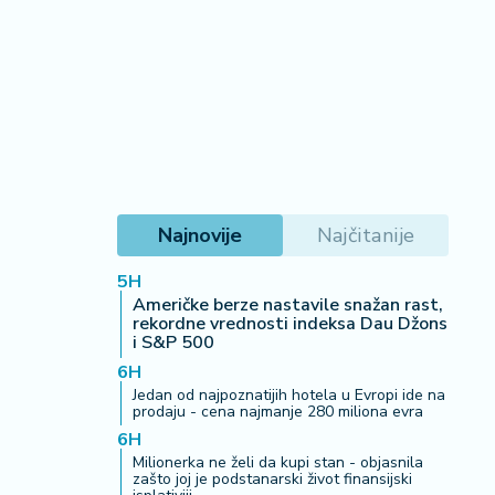
Najnovije
Najčitanije
5H
Američke berze nastavile snažan rast,
rekordne vrednosti indeksa Dau Džons
i S&P 500
6H
Jedan od najpoznatijih hotela u Evropi ide na
prodaju - cena najmanje 280 miliona evra
6H
Milionerka ne želi da kupi stan - objasnila
zašto joj je podstanarski život finansijski