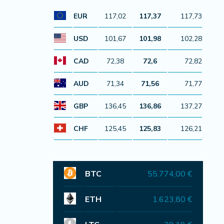
EUR
117,02
117,37
117,73
USD
101,67
101,98
102,28
CAD
72,38
72,6
72,82
AUD
71,34
71,56
71,77
GBP
136,45
136,86
137,27
CHF
125,45
125,83
126,21
BTC
55.774,00 €
ETH
1.623,80 €