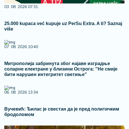
03. 08. 2026 07:31
25.000 kupaca već kupuje uz PerSu Extra. A ti? Saznaj
više
07. 08. 2026 10:40
Митрополија забринута због најаве изградње
соларне електране у близини Острога: "Не смије
бити нарушен интегритет светиње"
06. 08. 2026 13:34
Вучевић: Ђилас је свестан да је пред политичким
бродоломом