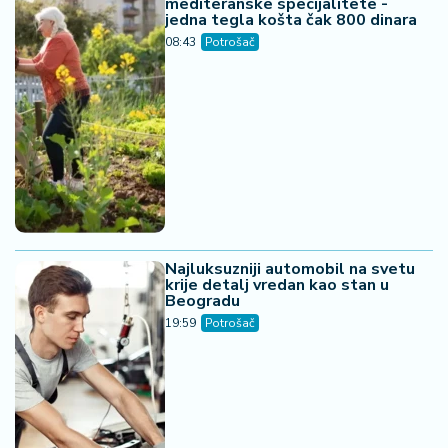
mediteranske specijalitete -
jedna tegla košta čak 800 dinara
08:43
Potrošač
Najluksuzniji automobil na svetu
krije detalj vredan kao stan u
Beogradu
19:59
Potrošač