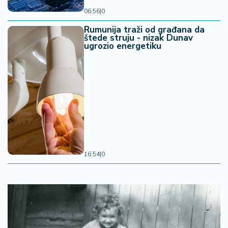
06:56
|
0
Rumunija traži od građana da
štede struju - nizak Dunav
ugrozio energetiku
16:54
|
0