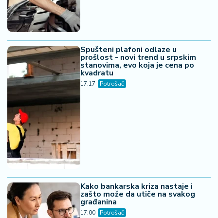
Spušteni plafoni odlaze u
prošlost - novi trend u srpskim
stanovima, evo koja je cena po
kvadratu
17:17
Potrošač
Kako bankarska kriza nastaje i
zašto može da utiče na svakog
građanina
17:00
Potrošač