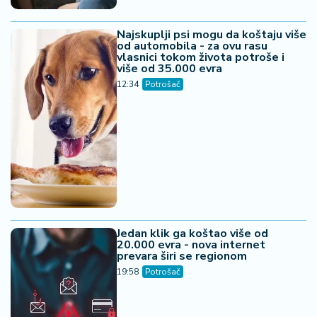
Najskuplji psi mogu da koštaju više
od automobila - za ovu rasu
vlasnici tokom života potroše i
više od 35.000 evra
12:34
Potrošač
Jedan klik ga koštao više od
20.000 evra - nova internet
prevara širi se regionom
19:58
Potrošač