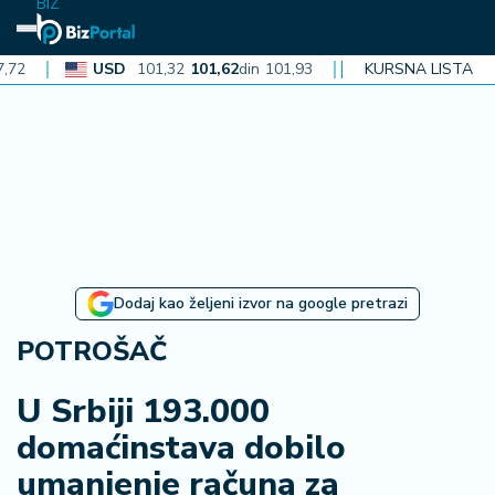
BIZ
USD
101,32
101,62
din
101,93
CAD
KURSNA LISTA
72,30
72,52
din
72
N
aj
n
o
vi
je
B
Dodaj kao željeni izvor na google pretrazi
iz
i
POTROŠAČ
n
f
U Srbiji 193.000
o
domaćinstava dobilo
umanjenje računa za