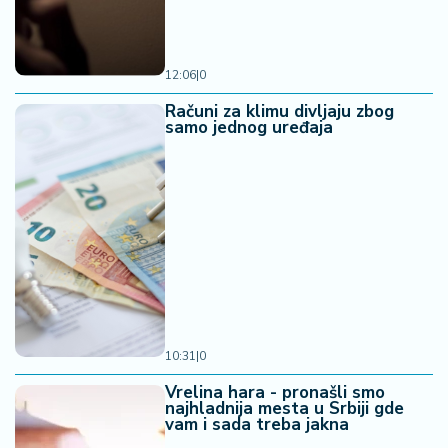
12:06
|
0
Računi za klimu divljaju zbog
samo jednog uređaja
10:31
|
0
Vrelina hara - pronašli smo
najhladnija mesta u Srbiji gde
vam i sada treba jakna