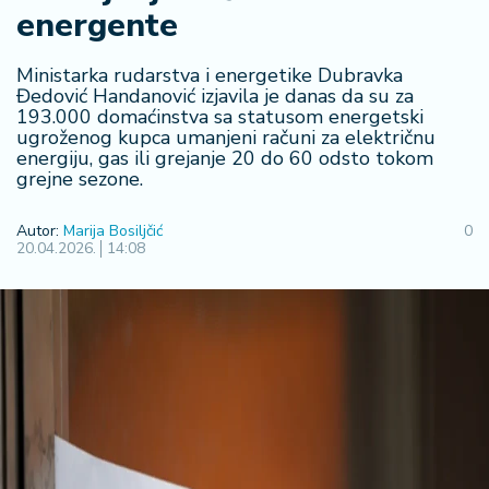
F
energente
i
n
a
Ministarka rudarstva i energetike Dubravka
n
Đedović Handanović izjavila je danas da su za
193.000 domaćinstva sa statusom energetski
si
ugroženog kupca umanjeni računi za električnu
j
energiju, gas ili grejanje 20 do 60 odsto tokom
e
grejne sezone.
i
B
Autor:
Marija Bosiljčić
0
e
20.04.2026.
14:08
r
z
a
E
x
p
o
2
0