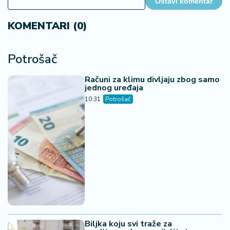
Ostavi komentar
KOMENTARI (0)
Potrošač
Računi za klimu divljaju zbog samo
jednog uređaja
10:31
Potrošač
Biljka koju svi traže za