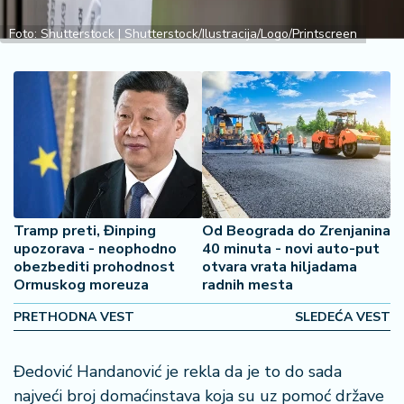
š
a
Foto: Shutterstock | Shutterstock/Ilustracija/Logo/Printscreen
č
N
e
k
r
e
t
n
i
Tramp preti, Đinping
Od Beograda do Zrenjanina
n
upozorava - neophodno
40 minuta - novi auto-put
e
obezbediti prohodnost
otvara vrata hiljadama
Ormuskog moreuza
radnih mesta
P
PRETHODNA VEST
SLEDEĆA VEST
e
n
Đedović Handanović je rekla da je to do sada
zi
o
najveći broj domaćinstava koja su uz pomoć države