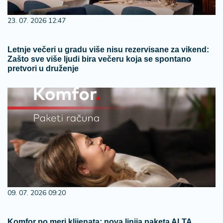
23. 07. 2026 12:47
Letnje večeri u gradu više nisu rezervisane za vikend:
Zašto sve više ljudi bira večeru koja se spontano
pretvori u druženje
09. 07. 2026 09:20
Komfor po meri klijenata: nova linija paketa ALTA