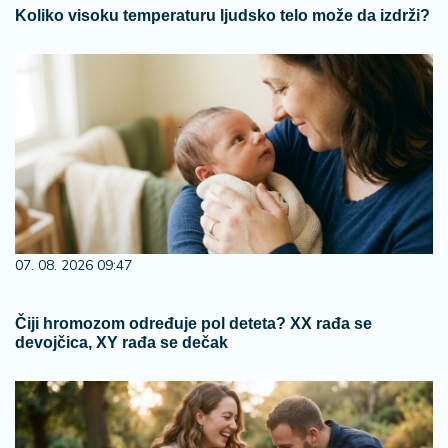
Koliko visoku temperaturu ljudsko telo može da izdrži?
07. 08. 2026 09:47
Čiji hromozom određuje pol deteta? XX rađa se
devojčica, XY rađa se dečak