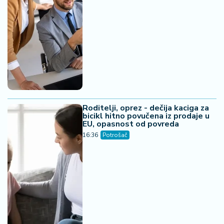
Roditelji, oprez - dečija kaciga za
bicikl hitno povučena iz prodaje u
EU, opasnost od povreda
16:36
Potrošač