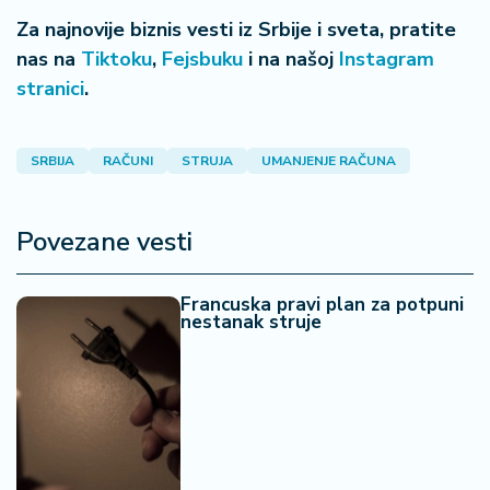
Za najnovije biznis vesti iz Srbije i sveta, pratite
nas na
Tiktoku
,
Fejsbuku
i na našoj
Instagram
stranici
.
SRBIJA
RAČUNI
STRUJA
UMANJENJE RAČUNA
Povezane vesti
Francuska pravi plan za potpuni
nestanak struje