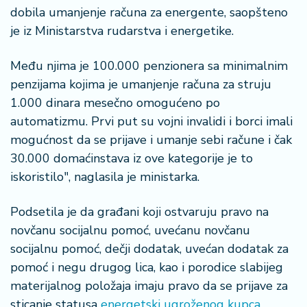
n
dobila umanjenje računa za energente, saopšteno
i
je iz Ministarstva rudarstva i energetike.
s
a
Među njima je 100.000 penzionera sa minimalnim
n
i
penzijama kojima je umanjenje računa za struju
1.000 dinara mesečno omogućeno po
T
automatizmu. Prvi put su vojni invalidi i borci imali
u
mogućnost da se prijave i umanje sebi račune i čak
ri
30.000 domaćinstava iz ove kategorije je to
z
iskoristilo", naglasila je ministarka.
a
m
Podsetila je da građani koji ostvaruju pravo na
K
novčanu socijalnu pomoć, uvećanu novčanu
a
socijalnu pomoć, dečji dodatak, uvećan dodatak za
ri
pomoć i negu drugog lica, kao i porodice slabijeg
j
materijalnog položaja imaju pravo da se prijave za
e
r
sticanje statusa
energetski ugroženog kupca.