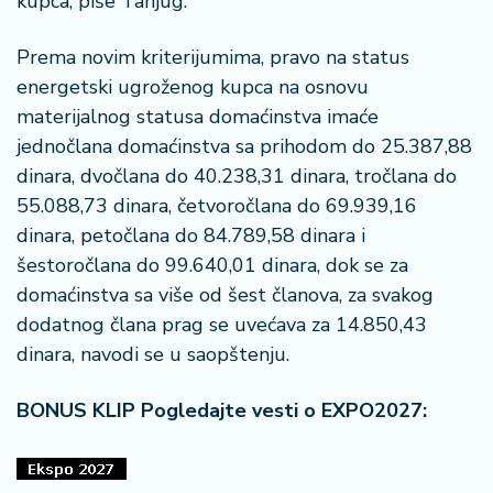
kupca, piše Tanjug.
Prema novim kriterijumima, pravo na status
energetski ugroženog kupca na osnovu
materijalnog statusa domaćinstva imaće
jednočlana domaćinstva sa prihodom do 25.387,88
dinara, dvočlana do 40.238,31 dinara, tročlana do
55.088,73 dinara, četvoročlana do 69.939,16
dinara, petočlana do 84.789,58 dinara i
šestoročlana do 99.640,01 dinara, dok se za
domaćinstva sa više od šest članova, za svakog
dodatnog člana prag se uvećava za 14.850,43
dinara, navodi se u saopštenju.
BONUS KLIP Pogledajte vesti o EXPO2027: