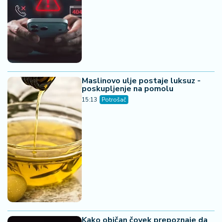
Maslinovo ulje postaje luksuz -
poskupljenje na pomolu
15:13
Potrošač
Kako običan čovek prepoznaje da