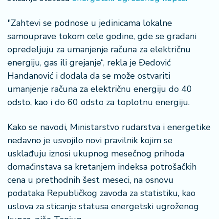
a
"Zahtevi se podnose u jedinicama lokalne
samouprave tokom cele godine, gde se građani
opredeljuju za umanjenje računa za električnu
energiju, gas ili grejanje“, rekla je Đedović
Handanović i dodala da se može ostvariti
umanjenje računa za električnu energiju do 40
odsto, kao i do 60 odsto za toplotnu energiju.
Kako se navodi, Ministarstvo rudarstva i energetike
nedavno je usvojilo novi pravilnik kojim se
usklađuju iznosi ukupnog mesečnog prihoda
domaćinstava sa kretanjem indeksa potrošačkih
cena u prethodnih šest meseci, na osnovu
podataka Republičkog zavoda za statistiku, kao
uslova za sticanje statusa energetski ugroženog