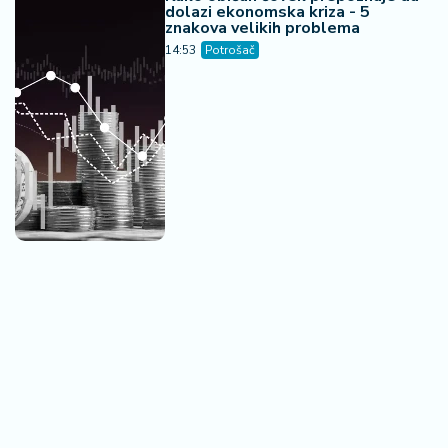
dolazi ekonomska kriza - 5
znakova velikih problema
14:53
Potrošač