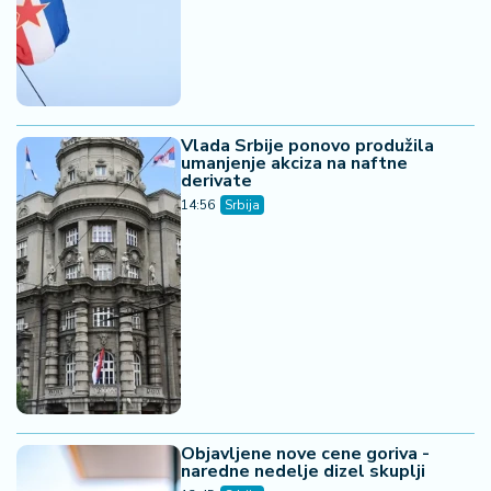
Vlada Srbije ponovo produžila
umanjenje akciza na naftne
derivate
14:56
Srbija
Objavljene nove cene goriva -
naredne nedelje dizel skuplji