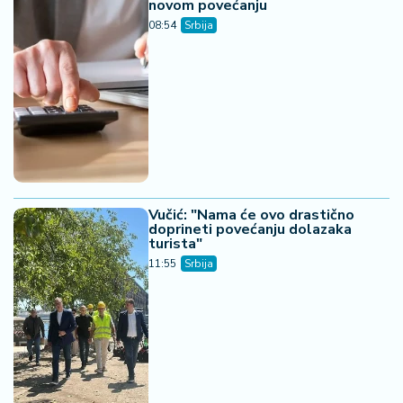
novom povećanju
08:54
Srbija
Vučić: "Nama će ovo drastično
doprineti povećanju dolazaka
turista"
11:55
Srbija