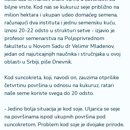
š
a
biljne vrste. Kod nas se kukuruz seje približno na
č
milion hektara i ukupan udeo domaćeg semena,
računajući dva instituta i jednu semensku kuću,
N
iznosi 20-22 odsto u strukturi setve - izjavio je
e
profesor semenarstva na Poljoprivrednom
k
fakultetu u Novom Sadu dr Velimir Mladenov,
r
e
jedan od najuticajnijih naučnika i stručnjaka u ovoj
t
oblasti u Srbiji, piše Dnevnik.
n
i
Kod suncokreta, koji, navodi on, zauzima otprilike
n
četvrtinu površina u odnosu na kukuruz, ratari
e
naše seme koriste svega do 20 odsto.
P
e
- Jedino bolja situacija je kod soje. Uljarica se seje
n
na površinama ispod ukupnih površina pod
zi
suncokretom. Problem kod soje je dvojake prirode.
o