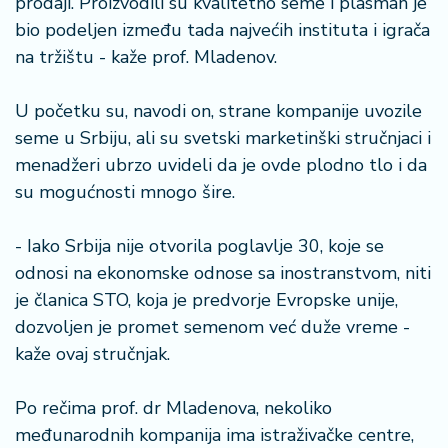
prodaji. Proizvodili su kvalitetno seme i plasman je
bio podeljen između tada najvećih instituta i igrača
na tržištu - kaže prof. Mladenov.
U početku su, navodi on, strane kompanije uvozile
seme u Srbiju, ali su svetski marketinški stručnjaci i
menadžeri ubrzo uvideli da je ovde plodno tlo i da
su mogućnosti mnogo šire.
- Iako Srbija nije otvorila poglavlje 30, koje se
odnosi na ekonomske odnose sa inostranstvom, niti
je članica STO, koja je predvorje Evropske unije,
dozvoljen je promet semenom već duže vreme -
kaže ovaj stručnjak.
Po rečima prof. dr Mladenova, nekoliko
međunarodnih kompanija ima istraživačke centre,