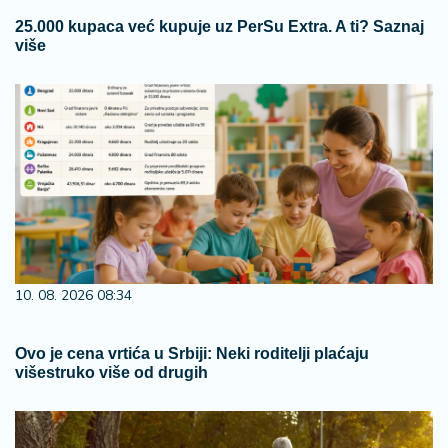
25.000 kupaca već kupuje uz PerSu Extra. A ti? Saznaj
više
10. 08. 2026 08:34
Ovo je cena vrtića u Srbiji: Neki roditelji plaćaju
višestruko više od drugih