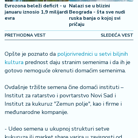
2
Evrozona beleži deficit - u
Nalazi se u blizini
7
januaru iznosio 1,9 milijardi
Beograda - šta sve nudi
evra
ruska banja o kojoj svi
pričaju
B
iz
PRETHODNA VEST
SLEDEĆA VEST
L
if
Opšte je poznato da
poljorivrednici u setvi biljnih
e
s
kultura
prednost daju stranim semenima i da ih je
t
gotovo nemoguće okrenuti domaćim semenima.
y
l
Ovdašnje tržište semena čine domaći instituti –
e
Institut za ratarstvo i povrtarstvo Novi Sad i
Institut za kukuruz "Zemun polje", kao i firme i
P
o
međunarodne kompanije.
t
r
- Udeo semena u ukupnoj strukturi setve
o
kukuruza ili market share varira u zavisnosti od