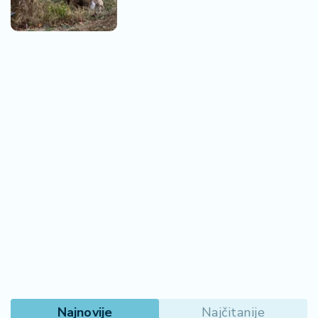
Najnovije
Najčitanije