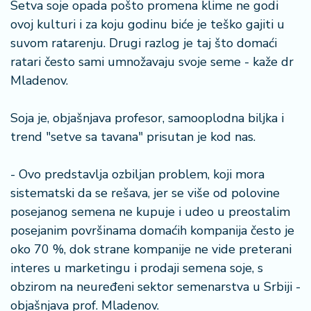
n
Setva soje opada pošto promena klime ne godi
i
ovoj kulturi i za koju godinu biće je teško gajiti u
s
suvom ratarenju. Drugi razlog je taj što domaći
a
ratari često sami umnožavaju svoje seme - kaže dr
n
Mladenov.
i
T
Soja je, objašnjava profesor, samooplodna biljka i
u
trend "setve sa tavana" prisutan je kod nas.
ri
z
- Ovo predstavlja ozbiljan problem, koji mora
a
sistematski da se rešava, jer se više od polovine
m
posejanog semena ne kupuje i udeo u preostalim
K
posejanim površinama domaćih kompanija često je
a
oko 70 %, dok strane kompanije ne vide preterani
ri
interes u marketingu i prodaji semena soje, s
j
obzirom na neuređeni sektor semenarstva u Srbiji -
e
r
objašnjava prof. Mladenov.