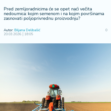
R
Pred zemljoradnicima će se opet naći večita
e
nedoumica: kojim semenom i na kojim površinama
g
zasnovati poljoprivrednu proizvodnju?
i
o
Autor:
Biljana Delibašić
0
n
20.03.2026.
18:05
S
r
b
ij
a
S
v
e
t
F