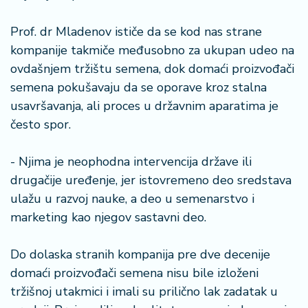
a
Prof. dr Mladenov ističe da se kod nas strane
kompanije takmiče međusobno za ukupan udeo na
ovdašnjem tržištu semena, dok domaći proizvođači
semena pokušavaju da se oporave kroz stalna
usavršavanja, ali proces u državnim aparatima je
često spor.
- Njima je neophodna intervencija države ili
drugačije uređenje, jer istovremeno deo sredstava
ulažu u razvoj nauke, a deo u semenarstvo i
marketing kao njegov sastavni deo.
Do dolaska stranih kompanija pre dve decenije
domaći proizvođači semena nisu bile izloženi
tržišnoj utakmici i imali su prilično lak zadatak u