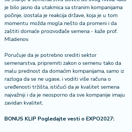
je bilo jasno da utakmica sa stranim kompanijama
počinje, izostala je reakcija države, koja je u tom
momentu možda mogla nešto da promeni i da
zaštiti domaće proizvođače semena - kaže prof.
Mladenov.
Poručuje da je potrebno srediti sektor
semenarstva, pripremiti zakon o semenu tako da
malu prednost da domaćim kompanijama, samo iz
razloga da se ne ugase, i voditi više računa o
uređenosti tržišta, ističući da je kvalitet semena
najvažniji i da je neosporno da sve kompanije imaju
zavidan kvalitet.
BONUS KLIP Pogledajte vesti o EXPO2027: