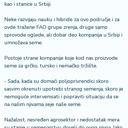
kao i stanice u Srbiji.
Neke razvijaju nauku i hibride za ovo područje i za
ovde tražene FAO grupe zrenja, druge samo
sprovode oglede, ali dobar deo kompanija u Srbiji i
umnožava seme.
Postoje strane kompanije koje kod nas proizvode
seme za grčko, tursko i nemačko tržište.
- Sada, kada su domaći poljoprivrendici skoro
sasvim okrenuti upotrebi stranog semenja, skoro je
nemoguće intervenisati i popraviti situaciju da se
na našim njivama seje naše seme.
Nažalost, nesređen agrosektor i nedostatak mera
su stanje u semenarstvu doveli do ovog nivoa. Iako