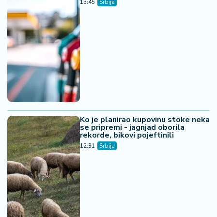
13:45
Srbija
Ko je planirao kupovinu stoke neka
se pripremi - jagnjad oborila
rekorde, bikovi pojeftinili
12:31
Srbija