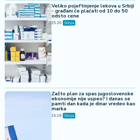
Veliko pojeftinjenje lekova u Srbiji
- građani će plaćati od 10 do 50
odsto cene
15:20
Srbija
Zašto plan za spas jugoslovenske
ekonomije nije uspeo? I danas se
pamti dan kada je dinar vredeo kao
marka
15:19
Srbija