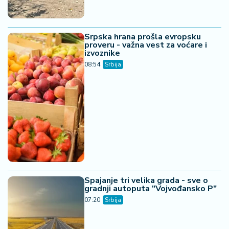
Srpska hrana prošla evropsku
proveru - važna vest za voćare i
izvoznike
08:54
Srbija
Spajanje tri velika grada - sve o
gradnji autoputa "Vojvođansko P"
07:20
Srbija