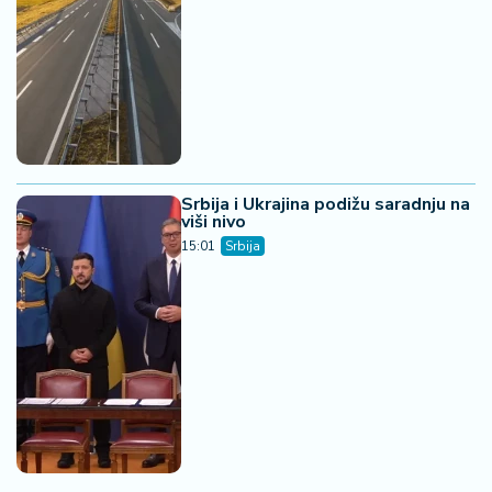
Srbija i Ukrajina podižu saradnju na
viši nivo
15:01
Srbija