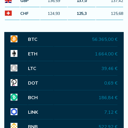
GBP
136,59
137,0
137,42
CHF
124,93
125,3
125,68
BTC
56.365,00 €
ETH
1.664,00 €
LTC
39,46 €
DOT
0,69 €
BCH
186,84 €
LINK
7,12 €
BNB
522,92 €