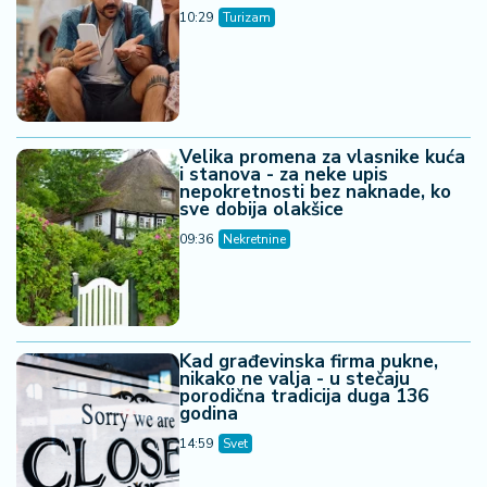
10:29
Turizam
Velika promena za vlasnike kuća
i stanova - za neke upis
nepokretnosti bez naknade, ko
sve dobija olakšice
09:36
Nekretnine
Kad građevinska firma pukne,
nikako ne valja - u stečaju
porodična tradicija duga 136
godina
14:59
Svet