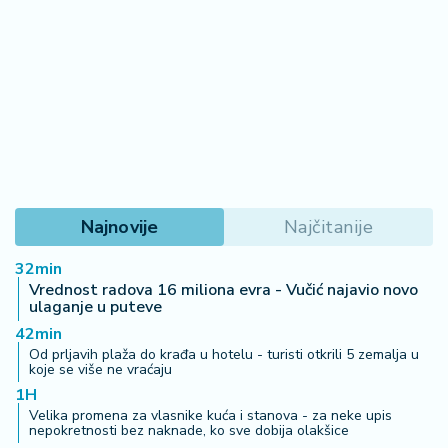
a
Najnovije
Najčitanije
32min
Vrednost radova 16 miliona evra - Vučić najavio novo
ulaganje u puteve
42min
Od prljavih plaža do krađa u hotelu - turisti otkrili 5 zemalja u
koje se više ne vraćaju
1H
Velika promena za vlasnike kuća i stanova - za neke upis
nepokretnosti bez naknade, ko sve dobija olakšice