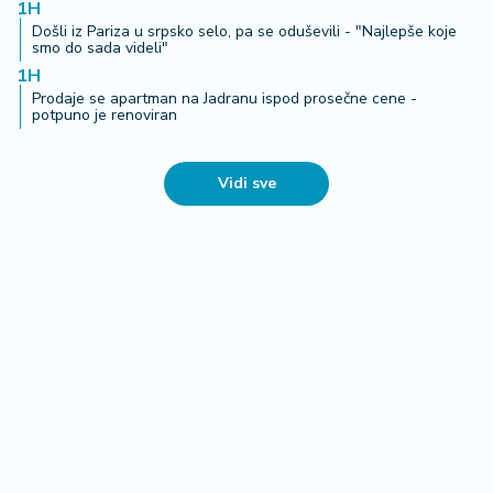
1H
Došli iz Pariza u srpsko selo, pa se oduševili - "Najlepše koje
smo do sada videli"
1H
Prodaje se apartman na Jadranu ispod prosečne cene -
potpuno je renoviran
Vidi sve