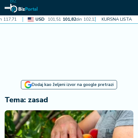
BIZ
17,71
USD
101,51
101,82
din
102,13
KURSNA LISTA
CAD
72,40
72
N
aj
n
o
vi
je
B
Dodaj kao željeni izvor na google pretrazi
iz
i
Tema: zasad
n
f
o