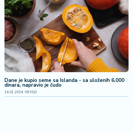
n
i
s
a
n
i
T
u
ri
z
a
Dane je kupio seme sa Islanda - sa uloženih 6.000
m
dinara, napravio je čudo
16.01.2024. 09:55
|
0
K
a
ri
j
e
r