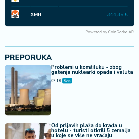
XMR
344,35 €
Powered by
CoinGecko API
PREPORUKA
Problemi u komšiluku - zbog
gašenja nuklearki opada i valuta
07:18
Svet
Od prljavih plaža do krađa u
hotelu - turisti otkrili 5 zemalja
u koje se više ne vraćaju