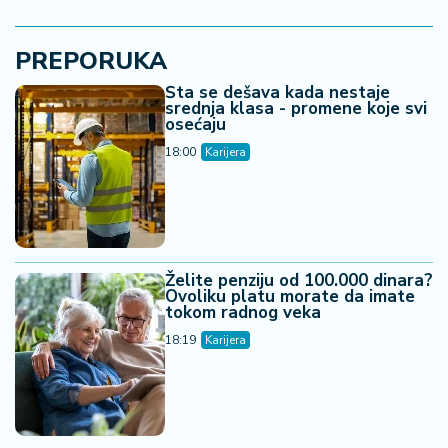
PREPORUKA
Šta se dešava kada nestaje
srednja klasa - promene koje svi
osećaju
18:00
Karijera
Želite penziju od 100.000 dinara?
Ovoliku platu morate da imate
tokom radnog veka
18:19
Karijera