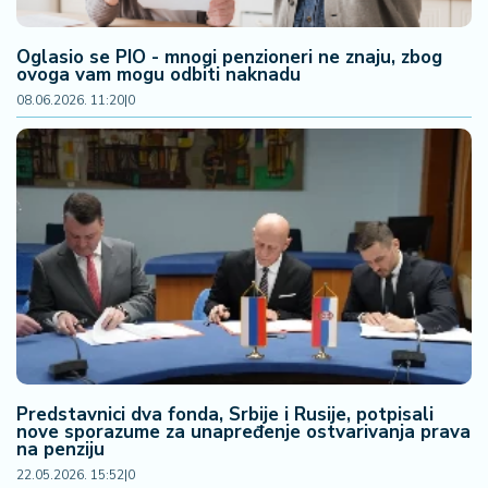
2
7
Oglasio se PIO - mnogi penzioneri ne znaju, zbog
ovoga vam mogu odbiti naknadu
B
08.06.2026. 11:20
|
0
iz
L
if
e
s
t
y
l
e
P
o
Predstavnici dva fonda, Srbije i Rusije, potpisali
t
nove sporazume za unapređenje ostvarivanja prava
r
na penziju
o
22.05.2026. 15:52
|
0