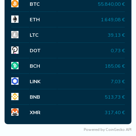
BTC
55.840,00 €
ETH
1.649,08 €
LTC
39,13 €
DOT
0,73 €
BCH
185,06 €
LINK
7,03 €
BNB
513,73 €
XMR
317,40 €
Powered by
CoinGecko API