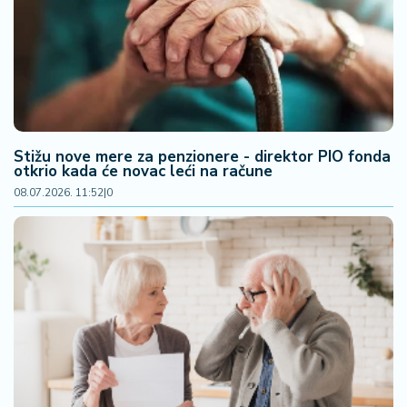
F
i
n
a
n
si
j
e
Stižu nove mere za penzionere - direktor PIO fonda
i
otkrio kada će novac leći na račune
B
08.07.2026. 11:52
|
0
e
r
z
a
E
x
p
o
2
0