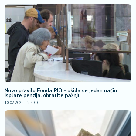
š
a
č
N
e
k
r
e
t
n
i
n
e
Novo pravilo Fonda PIO - ukida se jedan način
isplate penzija, obratite pažnju
10.02.2026. 12:49
|
0
P
e
n
zi
o