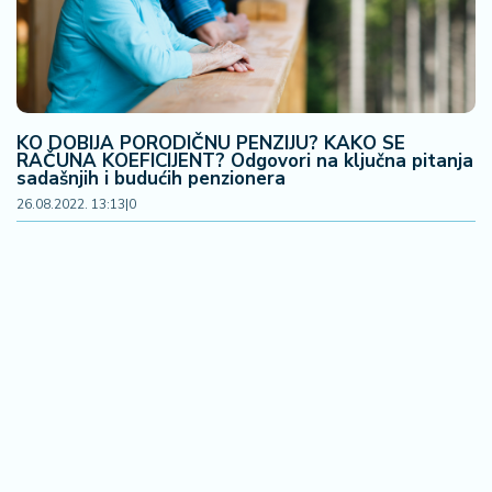
a
KO DOBIJA PORODIČNU PENZIJU? KAKO SE
RAČUNA KOEFICIJENT? Odgovori na ključna pitanja
sadašnjih i budućih penzionera
26.08.2022. 13:13
|
0