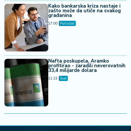
Kako bankarska kriza nastaje i
zašto može da utiče na svakog
građanina
17:00
Potrošač
Nafta poskupela, Aramko
profitirao - zaradili neverovatnih
33,4 milijarde dolara
11:23
Svet