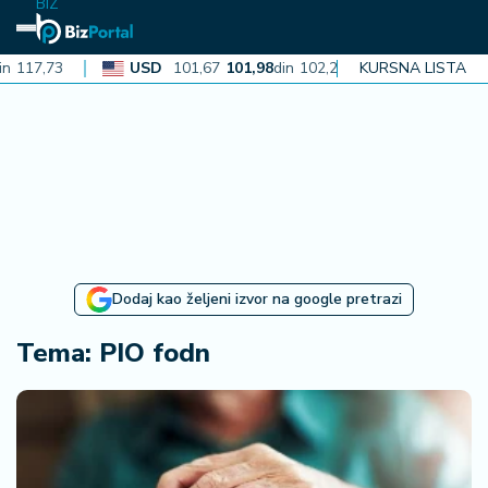
BIZ
117,73
USD
101,67
101,98
din
102,28
KURSNA LISTA
CAD
72,38
7
N
aj
n
o
vi
je
B
Dodaj kao željeni izvor na google pretrazi
iz
i
Tema: PIO fodn
n
f
o