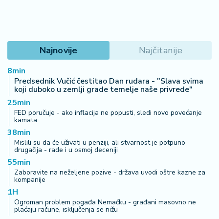
Najnovije
Najčitanije
8min
Predsednik Vučić čestitao Dan rudara - "Slava svima
koji duboko u zemlji grade temelje naše privrede"
25min
FED poručuje - ako inflacija ne popusti, sledi novo povećanje
kamata
38min
Mislili su da će uživati u penziji, ali stvarnost je potpuno
drugačija - rade i u osmoj deceniji
55min
Zaboravite na neželjene pozive - država uvodi oštre kazne za
kompanije
1H
Ogroman problem pogađa Nemačku - građani masovno ne
plaćaju račune, isključenja se nižu