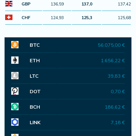
GBP
136,59
137,0
137,42
CHF
124,93
125,3
125,68
BTC
56.075,00 €
ETH
1.656,22 €
LTC
39,83 €
DOT
0,70 €
BCH
186,62 €
LINK
7,18 €