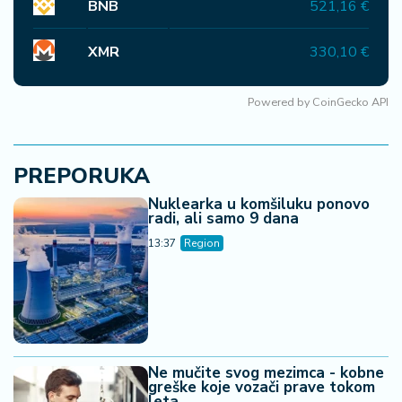
BNB
521,16 €
XMR
330,10 €
Powered by
CoinGecko API
PREPORUKA
Nuklearka u komšiluku ponovo
radi, ali samo 9 dana
13:37
Region
Ne mučite svog mezimca - kobne
greške koje vozači prave tokom
leta