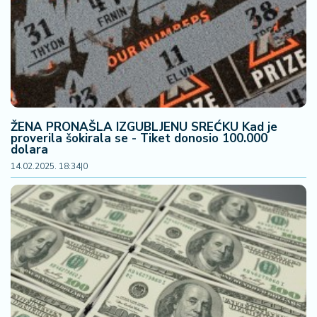
ŽENA PRONAŠLA IZGUBLJENU SREĆKU Kad je
proverila šokirala se - Tiket donosio 100.000
dolara
14.02.2025. 18:34
|
0