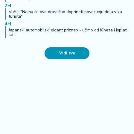
2H
Vučić: "Nama će ovo drastično doprineti povećanju dolazaka
turista"
4H
Japanski automobilski gigant priznao - učimo od Kineza i isplati
se
Vidi sve