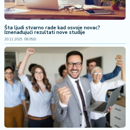
2
7
B
Šta ljudi stvarno rade kad osvoje novac?
Iznenađujući rezultati nove studije
iz
L
20.11.2025. 08:05
|
0
if
e
s
t
y
l
e
P
o
t
r
o