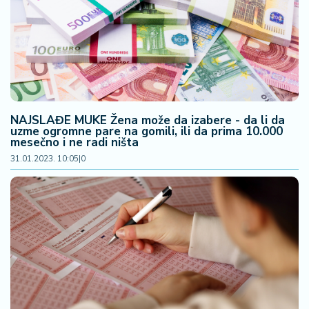
NAJSLAĐE MUKE Žena može da izabere - da li da
uzme ogromne pare na gomili, ili da prima 10.000
mesečno i ne radi ništa
31.01.2023. 10:05
|
0