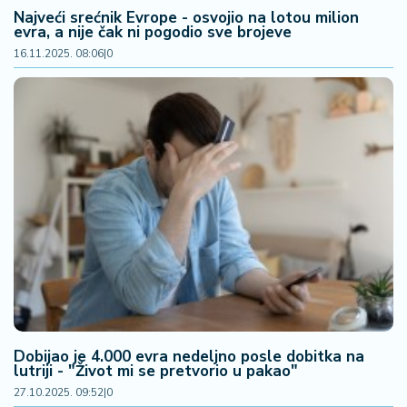
š
Najveći srećnik Evrope - osvojio na lotou milion
a
evra, a nije čak ni pogodio sve brojeve
č
16.11.2025. 08:06
|
0
N
e
k
r
e
t
n
i
n
e
P
e
n
Dobijao je 4.000 evra nedeljno posle dobitka na
lutriji - "Život mi se pretvorio u pakao"
zi
27.10.2025. 09:52
|
0
o