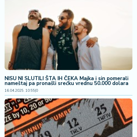
a
NISU NI SLUTILI ŠTA IH ČEKA Majka i sin pomerali
nameštaj pa pronašli srećku vrednu 50.000 dolara
16.04.2025. 10:55
|
0