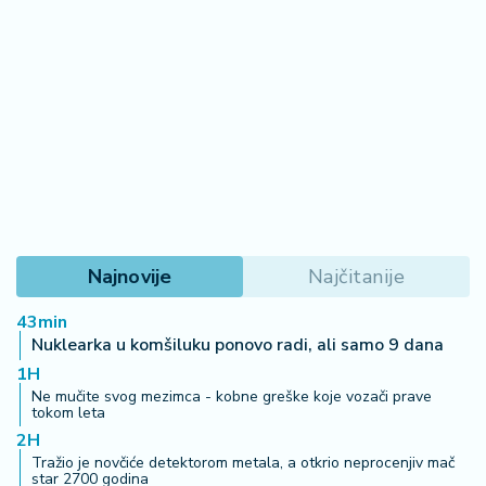
Najnovije
Najčitanije
43min
Nuklearka u komšiluku ponovo radi, ali samo 9 dana
1H
Ne mučite svog mezimca - kobne greške koje vozači prave
tokom leta
2H
Tražio je novčiće detektorom metala, a otkrio neprocenjiv mač
star 2700 godina