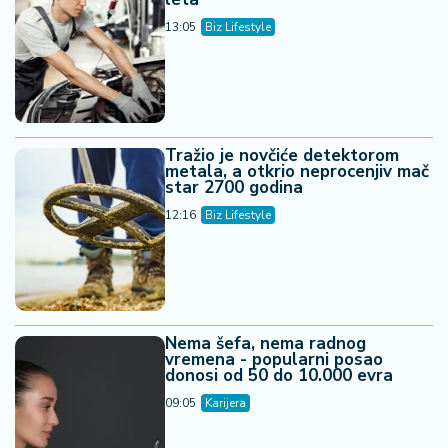
13:05
Biz Lifestyle
Tražio je novčiće detektorom
metala, a otkrio neprocenjiv mač
star 2700 godina
12:16
Biz Lifestyle
Nema šefa, nema radnog
vremena - popularni posao
donosi od 50 do 10.000 evra
09:05
Karijera