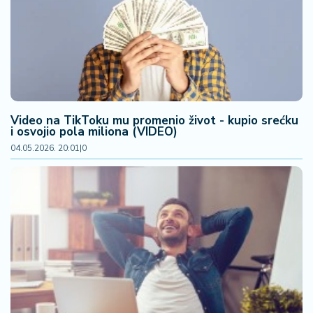
F
i
n
a
n
si
j
e
Video na TikToku mu promenio život - kupio srećku
i
i osvojio pola miliona (VIDEO)
B
04.05.2026. 20:01
|
0
e
r
z
a
E
x
p
o
2
0