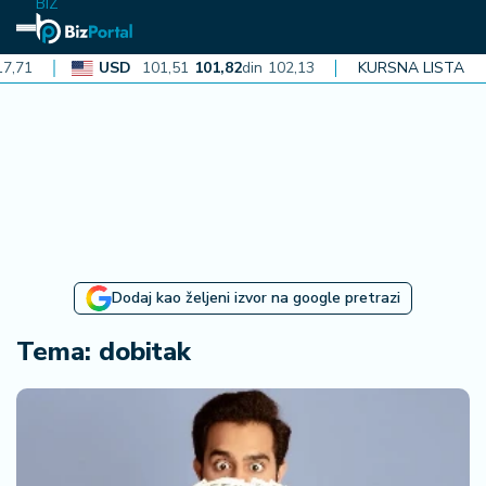
BIZ
USD
101,51
101,82
din
102,13
CAD
KURSNA LISTA
72,40
72,62
din
N
aj
n
o
vi
je
B
Dodaj kao željeni izvor na google pretrazi
iz
i
Tema: dobitak
n
f
o