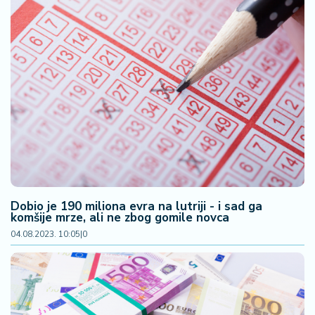
Dobio je 190 miliona evra na lutriji - i sad ga
komšije mrze, ali ne zbog gomile novca
04.08.2023. 10:05
|
0