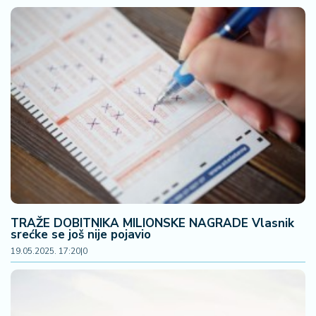
n
i
s
a
n
i
T
u
ri
z
a
m
TRAŽE DOBITNIKA MILIONSKE NAGRADE Vlasnik
K
srećke se još nije pojavio
a
19.05.2025. 17:20
|
0
ri
j
e
r