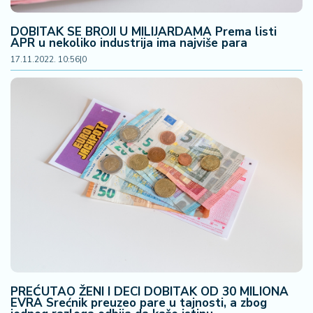
DOBITAK SE BROJI U MILIJARDAMA Prema listi
APR u nekoliko industrija ima najviše para
17.11.2022. 10:56
|
0
PREĆUTAO ŽENI I DECI DOBITAK OD 30 MILIONA
EVRA Srećnik preuzeo pare u tajnosti, a zbog