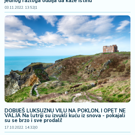
jednog razloga odbija da kaže istinu
03.11.2022. 13:52
|
1
DOBIJEŠ LUKSUZNU VILU NA POKLON, I OPET NE
VALJA Na lutriji su izvukli kuću iz snova - pokajali
su se brzo i sve prodali!
17.10.2022. 14:32
|
0