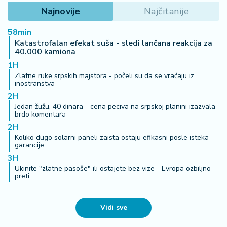
Najnovije
Najčitanije
58min
Katastrofalan efekat suša - sledi lančana reakcija za
40.000 kamiona
1H
Zlatne ruke srpskih majstora - počeli su da se vraćaju iz
inostranstva
2H
Jedan žužu, 40 dinara - cena peciva na srpskoj planini izazvala
brdo komentara
2H
Koliko dugo solarni paneli zaista ostaju efikasni posle isteka
garancije
3H
Ukinite "zlatne pasoše" ili ostajete bez vize - Evropa ozbiljno
preti
Vidi sve