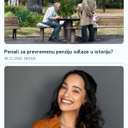
a
Penali za prevremenu penziju odlaze u istoriju?
05.11.2025. 09:51
|
0