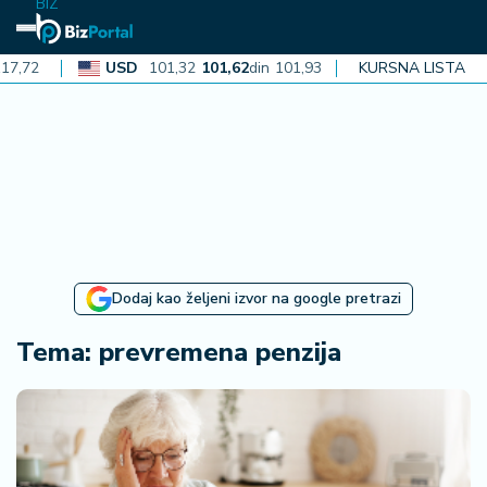
BIZ
USD
101,32
101,62
din
101,93
CAD
KURSNA LISTA
72,30
72,52
din
N
aj
n
o
vi
je
B
Dodaj kao željeni izvor na google pretrazi
iz
i
Tema: prevremena penzija
n
f
o