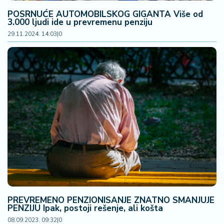
POSRNUĆE AUTOMOBILSKOG GIGANTA Više od
3.000 ljudi ide u prevremenu penziju
29.11.2024. 14:03
|
0
PREVREMENO PENZIONISANJE ZNATNO SMANJUJE
PENZIJU Ipak, postoji rešenje, ali košta
08.09.2023. 09:32
|
0