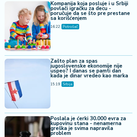
Kompanija koja posluje i u Srbiji
povlači igračku za decu -
poručuje da se što pre prestane
sa korišćenjem
16:22
Potrošač
Zašto plan za spas
jugoslovenske ekonomije nije
uspeo? I danas se pamti dan
kada je dinar vredeo kao marka
15:19
Srbija
Poslala je ćerki 30.000 evra za
kupovinu stana - nenamerna
greška je svima napravila
problem