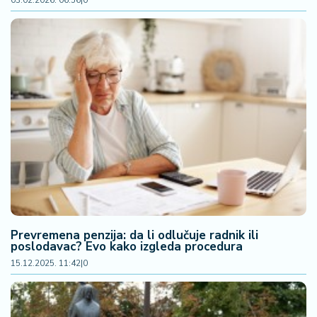
š
03.02.2026. 06:56
|
0
a
č
N
e
k
r
e
t
n
i
n
e
Prevremena penzija: da li odlučuje radnik ili
P
poslodavac? Evo kako izgleda procedura
e
15.12.2025. 11:42
|
0
n
zi
o