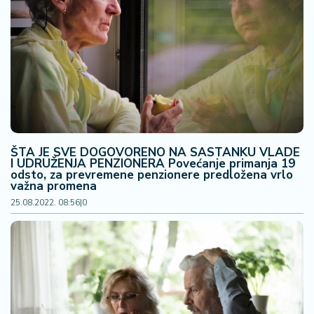
ŠTA JE SVE DOGOVORENO NA SASTANKU VLADE
I UDRUŽENJA PENZIONERA Povećanje primanja 19
odsto, za prevremene penzionere predložena vrlo
važna promena
25.08.2022. 08:56
|
0