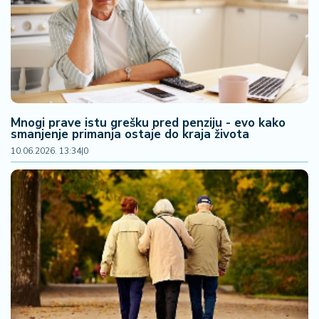
F
i
n
a
n
si
j
e
Mnogi prave istu grešku pred penziju - evo kako
i
smanjenje primanja ostaje do kraja života
B
10.06.2026. 13:34
|
0
e
r
z
a
E
x
p
o
2
0