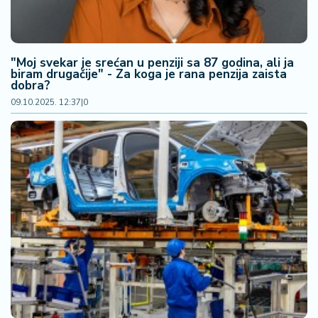
"Moj svekar je srećan u penziji sa 87 godina, ali ja
biram drugačije" - Za koga je rana penzija zaista
dobra?
09.10.2025. 12:37
|
0