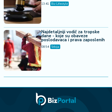
13:41
Biz Lifestyle
Najdetaljniji vodič za tropske
dane - koje su obaveze
poslodavaca i prava zaposlenih
08:54
Srbija