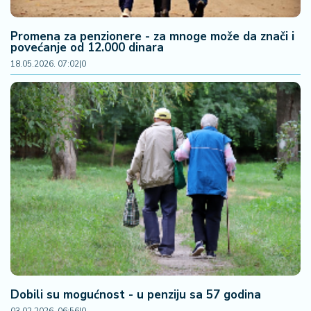
2
7
Promena za penzionere - za mnoge može da znači i
povećanje od 12.000 dinara
B
18.05.2026. 07:02
|
0
iz
L
if
e
s
t
y
l
e
P
o
t
r
Dobili su mogućnost - u penziju sa 57 godina
o