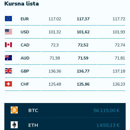
Kursna lista
EUR
117,02
117,37
117,72
USD
101,32
101,62
101,93
CAD
72,3
72,52
72,74
AUD
71,38
71,59
71,81
GBP
136,36
136,77
137,18
CHF
125,48
125,86
126,23
BTC
56.115,00 €
ETH
1.655,13 €