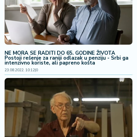
NE MORA SE RADITI DO 65. GODINE ŽIVOTA
Postoji rešenje za raniji odlazak u penziju - Srbi ga
intenzivno koriste, ali papreno košta
23.08.2022. 10:12
|
0