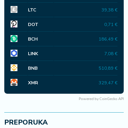
LTC
39,38 €
DOT
0,71 €
BCH
186,49 €
LINK
7,08 €
BNB
510,89 €
XMR
329,47 €
Powered by
CoinGecko API
PREPORUKA