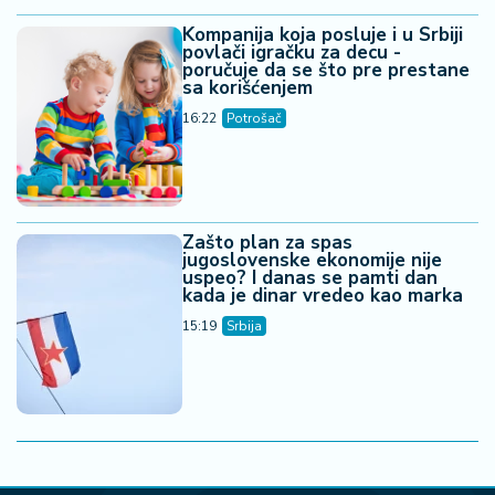
Kompanija koja posluje i u Srbiji
povlači igračku za decu -
poručuje da se što pre prestane
sa korišćenjem
16:22
Potrošač
Zašto plan za spas
jugoslovenske ekonomije nije
uspeo? I danas se pamti dan
kada je dinar vredeo kao marka
15:19
Srbija