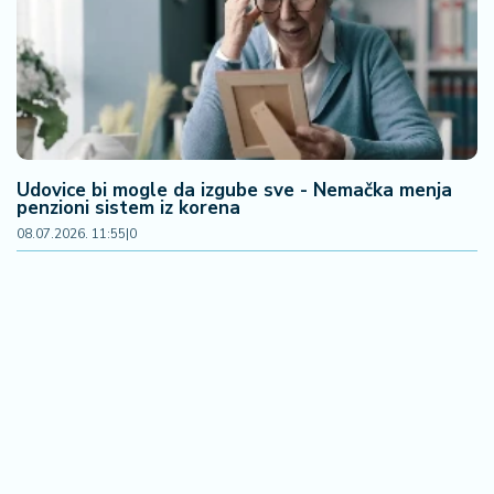
F
i
n
a
n
si
j
e
Udovice bi mogle da izgube sve - Nemačka menja
i
penzioni sistem iz korena
B
08.07.2026. 11:55
|
0
e
r
z
a
E
x
p
o
2
0