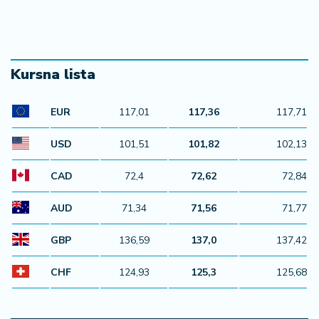
a
Kursna lista
EUR
117,01
117,36
117,71
USD
101,51
101,82
102,13
CAD
72,4
72,62
72,84
AUD
71,34
71,56
71,77
GBP
136,59
137,0
137,42
CHF
124,93
125,3
125,68