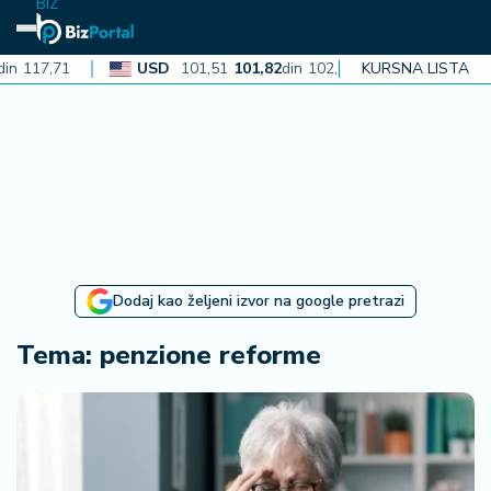
BIZ
in
117,71
USD
101,51
101,82
din
102,13
KURSNA LISTA
CAD
72,4
N
aj
n
o
vi
je
B
Dodaj kao željeni izvor na google pretrazi
iz
i
Tema: penzione reforme
n
f
o