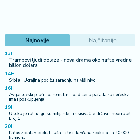
2
7
B
iz
Najnovije
Najčitanije
L
if
13H
e
Trampovi ljudi dolaze - nova drama oko nafte vredne
s
bilion dolara
t
14H
y
Srbija i Ukrajina podižu saradnju na viši nivo
l
16H
e
Avgustovski pijačni barometar - pad cena paradajza i breskvi,
ima i poskupljenja
P
19H
o
U toku je rat, u igri su milijarde, a usisivač je državni neprijatelj
broj 1
t
20H
r
Katastrofalan efekat suša - sledi lančana reakcija za 40.000
o
kamiona