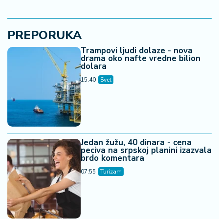
PREPORUKA
Trampovi ljudi dolaze - nova
drama oko nafte vredne bilion
dolara
15:40
Svet
Jedan žužu, 40 dinara - cena
peciva na srpskoj planini izazvala
brdo komentara
07:55
Turizam