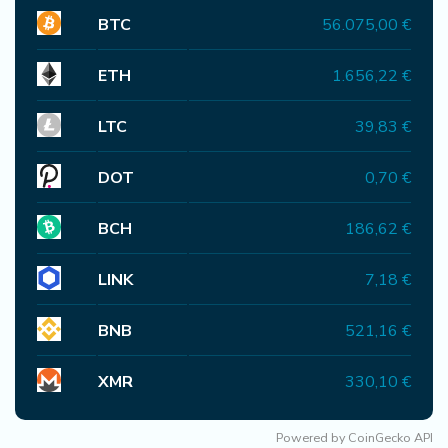
BTC
56.075,00 €
ETH
1.656,22 €
LTC
39,83 €
DOT
0,70 €
BCH
186,62 €
LINK
7,18 €
BNB
521,16 €
XMR
330,10 €
Powered by
CoinGecko API