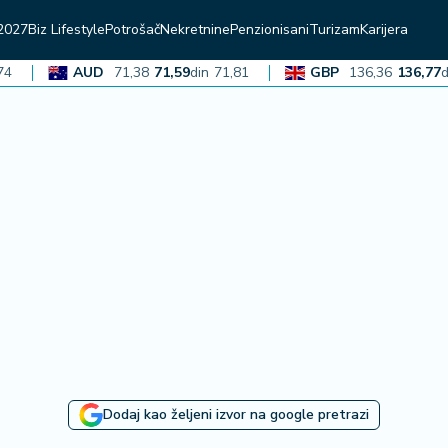
2027
Biz Lifestyle
Potrošač
Nekretnine
Penzionisani
Turizam
Karijera
AUD
71,38
71,59
din
71,81
GBP
136,36
136,77
din
Dodaj kao željeni izvor na google pretrazi