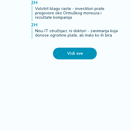
2H
Volstrit blago raste - investitori prate
pregovore oko Ormuškog moreuza i
rezultate kompanija
2H
Nisu IT stručnjaci, ni doktori - zanimanja koja
donose ogromne plate, ali malo ko ih bira
Vidi sve