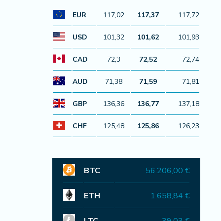
EUR
117,02
117,37
117,72
USD
101,32
101,62
101,93
CAD
72,3
72,52
72,74
AUD
71,38
71,59
71,81
GBP
136,36
136,77
137,18
CHF
125,48
125,86
126,23
BTC
56.206,00 €
ETH
1.658,84 €