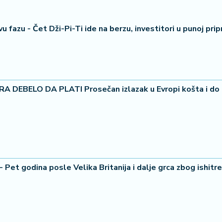
vu fazu - Čet Dži-Pi-Ti ide na berzu, investitori u punoj pri
EBELO DA PLATI Prosečan izlazak u Evropi košta i do 
- Pet godina posle Velika Britanija i dalje grca zbog ishit