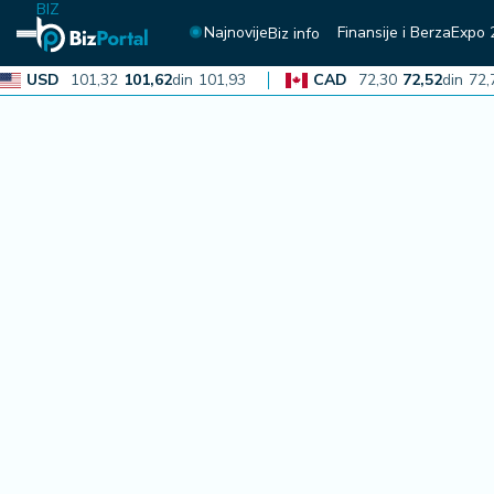
BIZ
Najnovije
Finansije i Berza
Expo 
Biz info
USD
101,32
101,62
din
101,93
CAD
72,30
72,52
din
72,74
N
aj
n
o
vi
je
B
iz
i
n
f
o
F