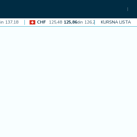
137,18
CHF
125,48
125,86
din
126,23
KURSNA LISTA
EUR
117,02