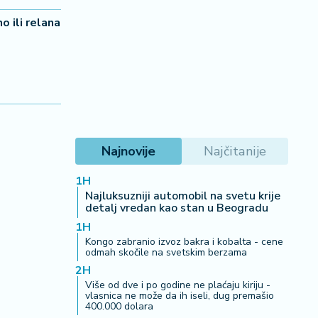
 ili relana
Najnovije
Najčitanije
1H
Najluksuzniji automobil na svetu krije
detalj vredan kao stan u Beogradu
1H
Kongo zabranio izvoz bakra i kobalta - cene
odmah skočile na svetskim berzama
2H
Više od dve i po godine ne plaćaju kiriju -
vlasnica ne može da ih iseli, dug premašio
400.000 dolara