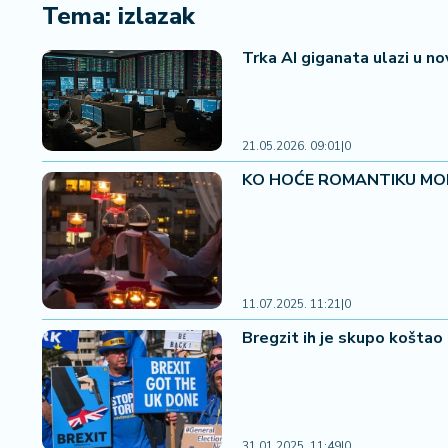
i
Tema: izlazak
n
a
Trka AI giganata ulazi u no
n
si
j
e
21.05.2026. 09:01
|
0
i
KO HOĆE ROMANTIKU MORA D
B
e
r
z
a
11.07.2025. 11:21
|
0
E
Bregzit ih je skupo koštao 
x
p
o
2
0
31.01.2025. 11:49
|
0