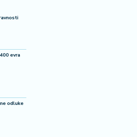
pravnosti
400 evra
rene odluke