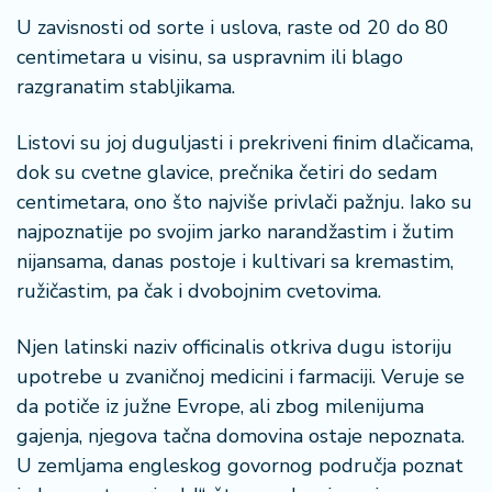
a
U zavisnosti od sorte i uslova, raste od 20 do 80
centimetara u visinu, sa uspravnim ili blago
razgranatim stabljikama.
Listovi su joj duguljasti i prekriveni finim dlačicama,
dok su cvetne glavice, prečnika četiri do sedam
centimetara, ono što najviše privlači pažnju. Iako su
najpoznatije po svojim jarko narandžastim i žutim
nijansama, danas postoje i kultivari sa kremastim,
ružičastim, pa čak i dvobojnim cvetovima.
Njen latinski naziv officinalis otkriva dugu istoriju
upotrebe u zvaničnoj medicini i farmaciji. Veruje se
da potiče iz južne Evrope, ali zbog milenijuma
gajenja, njegova tačna domovina ostaje nepoznata.
U zemljama engleskog govornog područja poznat