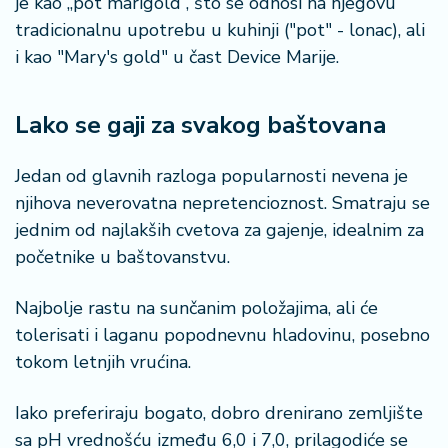
je kao „pot marigold“, što se odnosi na njegovu
tradicionalnu upotrebu u kuhinji ("pot" - lonac), ali
i kao "Mary's gold" u čast Device Marije.
Lako se gaji za svakog baštovana
Jedan od glavnih razloga popularnosti nevena je
njihova neverovatna nepretencioznost. Smatraju se
jednim od najlakših cvetova za gajenje, idealnim za
početnike u baštovanstvu.
Najbolje rastu na sunčanim položajima, ali će
tolerisati i laganu popodnevnu hladovinu, posebno
tokom letnjih vrućina.
Iako preferiraju bogato, dobro drenirano zemljište
sa pH vrednošću između 6,0 i 7,0, prilagodiće se