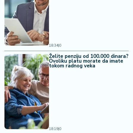
18:34
|
0
Želite penziju od 100.000 dinara?
Ovoliku platu morate da imate
tokom radnog veka
18:19
|
0