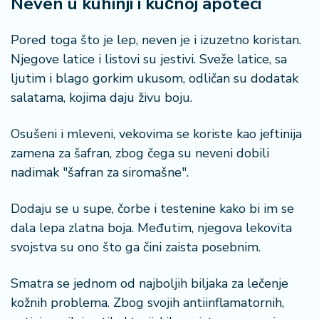
Neven u kuhinji i kućnoj apoteci
Pored toga što je lep, neven je i izuzetno koristan.
Njegove latice i listovi su jestivi. Sveže latice, sa
ljutim i blago gorkim ukusom, odličan su dodatak
salatama, kojima daju živu boju.
Osušeni i mleveni, vekovima se koriste kao jeftinija
zamena za šafran, zbog čega su neveni dobili
nadimak "šafran za siromašne".
Dodaju se u supe, čorbe i testenine kako bi im se
dala lepa zlatna boja. Međutim, njegova lekovita
svojstva su ono što ga čini zaista posebnim.
Smatra se jednom od najboljih biljaka za lečenje
kožnih problema. Zbog svojih antiinflamatornih,