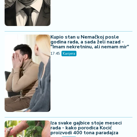
Kupio stan u Nemačkoj posle
godina rada, a sada želi nazad -
"Imam nekretninu, ali nemam mir"
17:45
Karijera
Iza svake gajbice stoje meseci
rada - kako porodica Kocić
proizvodi 400 tona paradajza