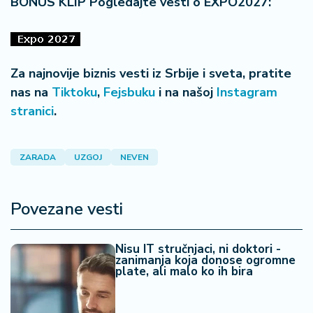
BONUS KLIP Pogledajte vesti o EXPO2027:
Za najnovije biznis vesti iz Srbije i sveta, pratite
nas na
Tiktoku
,
Fejsbuku
i na našoj
Instagram
stranici
.
ZARADA
UZGOJ
NEVEN
Povezane vesti
Nisu IT stručnjaci, ni doktori -
zanimanja koja donose ogromne
plate, ali malo ko ih bira