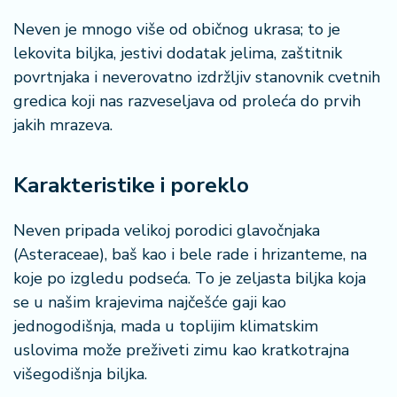
n
i
Neven je mnogo više od običnog ukrasa; to je
s
lekovita biljka, jestivi dodatak jelima, zaštitnik
a
povrtnjaka i neverovatno izdržljiv stanovnik cvetnih
n
gredica koji nas razveseljava od proleća do prvih
i
jakih mrazeva.
T
u
Karakteristike i poreklo
ri
z
a
Neven pripada velikoj porodici glavočnjaka
m
(Asteraceae), baš kao i bele rade i hrizanteme, na
koje po izgledu podseća. To je zeljasta biljka koja
K
se u našim krajevima najčešće gaji kao
a
jednogodišnja, mada u toplijim klimatskim
ri
uslovima može preživeti zimu kao kratkotrajna
j
e
višegodišnja biljka.
r