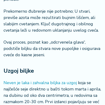
Prekomerno đubrenje nije potrebno; U stvari,
previše azota može rezultirati bujnim lišćem, ali
slabijim cvetanjem. Ključ dugotrajnog i obilnog
cvetanja leži u redovnom uklanjanju uvelog cveća.
Ovaj proces, poznat kao „odcrvenela glava“,
podstiče biljku da stvara nove pupoljke i osigurava
cveće do kasne jeseni.
Uzgoj biljke
Neven je laka i zahvalna biljka za uzgoj
koja se
najčešće seje direktno u bašti tokom marta i aprila,
na dubinu od oko dva centrimetra, u redovima sa
razmakom 20-30 cm. Prvi izdanci pojavljuju se već