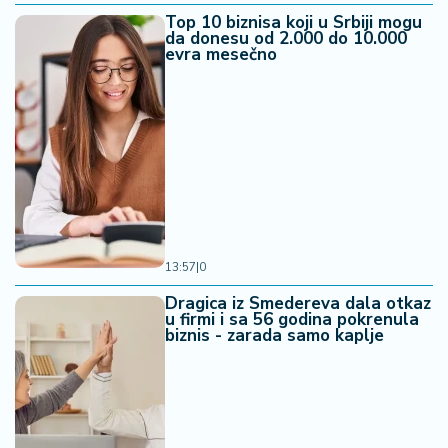
Top 10 biznisa koji u Srbiji mogu
da donesu od 2.000 do 10.000
evra mesečno
13:57
|
0
Dragica iz Smedereva dala otkaz
u firmi i sa 56 godina pokrenula
biznis - zarada samo kaplje