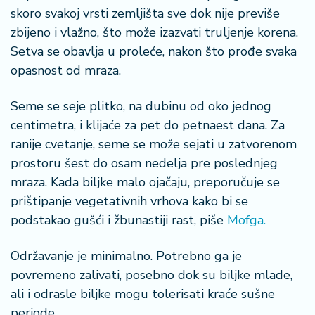
skoro svakoj vrsti zemljišta sve dok nije previše
zbijeno i vlažno, što može izazvati truljenje korena.
Setva se obavlja u proleće, nakon što prođe svaka
opasnost od mraza.
Seme se seje plitko, na dubinu od oko jednog
centimetra, i klijaće za pet do petnaest dana. Za
ranije cvetanje, seme se može sejati u zatvorenom
prostoru šest do osam nedelja pre poslednjeg
mraza. Kada biljke malo ojačaju, preporučuje se
prištipanje vegetativnih vrhova kako bi se
podstakao gušći i žbunastiji rast, piše
Mofga.
Održavanje je minimalno. Potrebno ga je
povremeno zalivati, posebno dok su biljke mlade,
ali i odrasle biljke mogu tolerisati kraće sušne
periode.