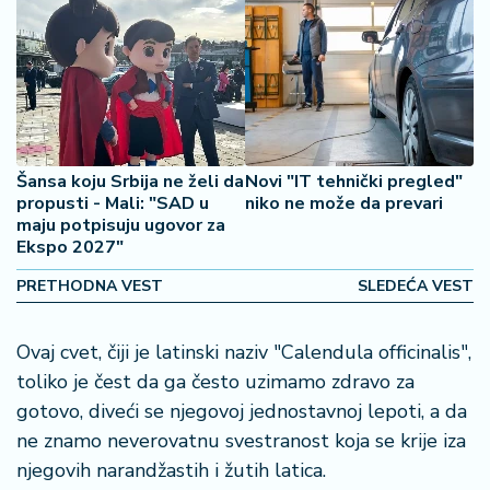
š
a
č
N
e
k
r
Šansa koju Srbija ne želi da
Novi "IT tehnički pregled"
e
propusti - Mali: "SAD u
niko ne može da prevari
maju potpisuju ugovor za
t
Ekspo 2027"
n
i
PRETHODNA VEST
SLEDEĆA VEST
n
e
Ovaj cvet, čiji je latinski naziv "Calendula officinalis",
P
toliko je čest da ga često uzimamo zdravo za
e
gotovo, diveći se njegovoj jednostavnoj lepoti, a da
n
ne znamo neverovatnu svestranost koja se krije iza
zi
njegovih narandžastih i žutih latica.
o