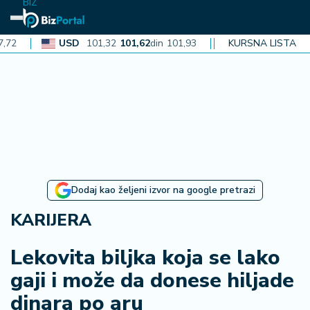
BIZ
USD
101,32
101,62
din
101,93
CAD
KURSNA LISTA
72,30
72,52
din
72
N
aj
n
o
vi
je
B
Dodaj kao željeni izvor na google pretrazi
iz
i
KARIJERA
n
f
Lekovita biljka koja se lako
o
gaji i može da donese hiljade
dinara po aru