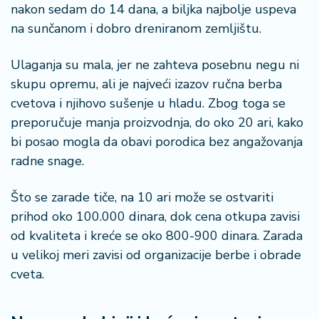
nakon sedam do 14 dana, a biljka najbolje uspeva
na sunčanom i dobro dreniranom zemljištu.
Ulaganja su mala, jer ne zahteva posebnu negu ni
skupu opremu, ali je najveći izazov ručna berba
cvetova i njihovo sušenje u hladu. Zbog toga se
preporučuje manja proizvodnja, do oko 20 ari, kako
bi posao mogla da obavi porodica bez angažovanja
radne snage.
Što se zarade tiče, na 10 ari može se ostvariti
prihod oko 100.000 dinara, dok cena otkupa zavisi
od kvaliteta i kreće se oko 800-900 dinara. Zarada
u velikoj meri zavisi od organizacije berbe i obrade
cveta.