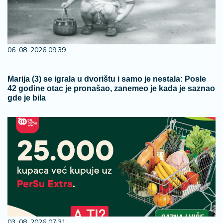
06. 08. 2026 09:39
Marija (3) se igrala u dvorištu i samo je nestala: Posle
42 godine otac je pronašao, zanemeo je kada je saznao
gde je bila
03. 08. 2026 07:31