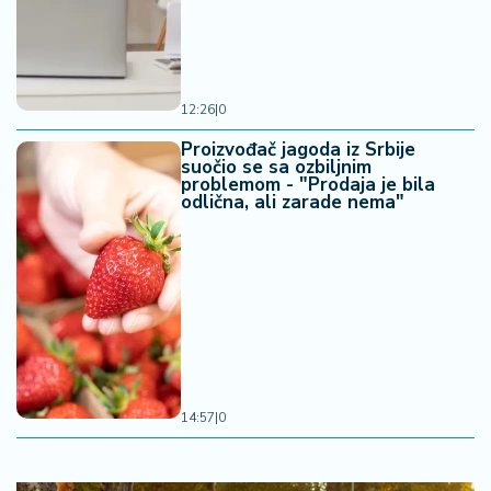
12:26
|
0
Proizvođač jagoda iz Srbije
suočio se sa ozbiljnim
problemom - "Prodaja je bila
odlična, ali zarade nema"
14:57
|
0