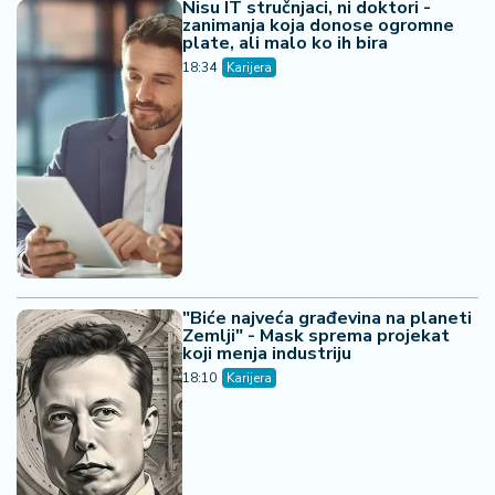
Nisu IT stručnjaci, ni doktori -
zanimanja koja donose ogromne
plate, ali malo ko ih bira
18:34
Karijera
"Biće najveća građevina na planeti
Zemlji" - Mask sprema projekat
koji menja industriju
18:10
Karijera