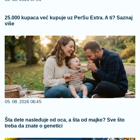
25.000 kupaca već kupuje uz PerSu Extra. A ti? Saznaj
više
05. 08. 2026 06:45
Šta dete nasleđuje od oca, a šta od majke? Sve što
treba da znate o genetici