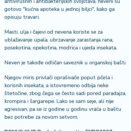
antivirusnih i antibakterijskih svojstava, neveni su
gotovo "kućna apoteka u jednoj biljci", kako ga
opisuju travari.
Masti, ulja i čajevi od nevena koriste se za
ublažavanje upala, ubrzavanje zarastanja rana,
posekotina, opekotina, modrica i ujeda insekata.
Neven je takođe odličan saveznik u organskoj bašti.
Njegov miris privlači oprašivače poput pčela i
korisnih insekata, a istovremeno odbija neke
štetočine, zbog čega se često sadi pored paradajza,
krompira i šargarepe. Lako se sam seje, ali nije
agresivan, pa se iz godine u godinu vraća u baštu
bez potrebe za novom setvom.