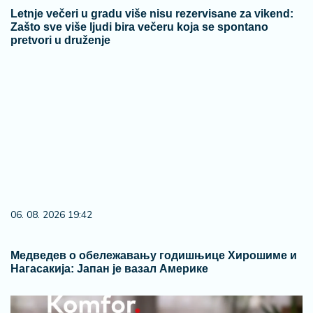
Letnje večeri u gradu više nisu rezervisane za vikend:
Zašto sve više ljudi bira večeru koja se spontano
pretvori u druženje
06. 08. 2026 19:42
Медведев о обележавању годишњице Хирошиме и
Нагасакија: Јапан је вазал Америке