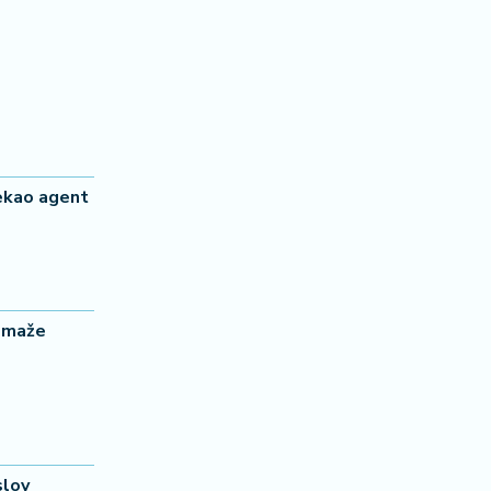
rekao agent
pomaže
slov