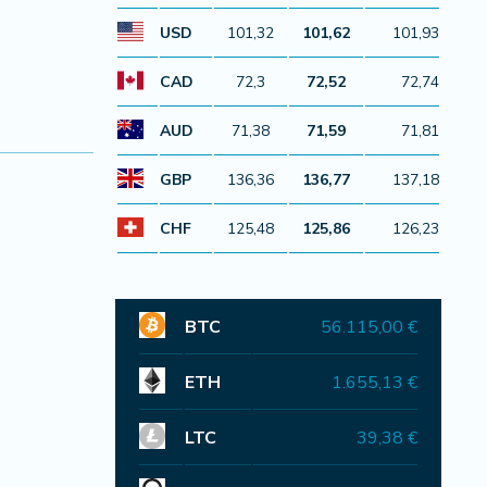
USD
101,32
101,62
101,93
CAD
72,3
72,52
72,74
AUD
71,38
71,59
71,81
GBP
136,36
136,77
137,18
CHF
125,48
125,86
126,23
BTC
56.115,00 €
ETH
1.655,13 €
LTC
39,38 €