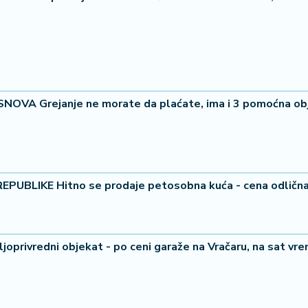
SNOVA Grejanje ne morate da plaćate, ima i 3 pomoćna ob
UBLIKE Hitno se prodaje petosobna kuća - cena odličn
ljoprivredni objekat - po ceni garaže na Vračaru, na sat v