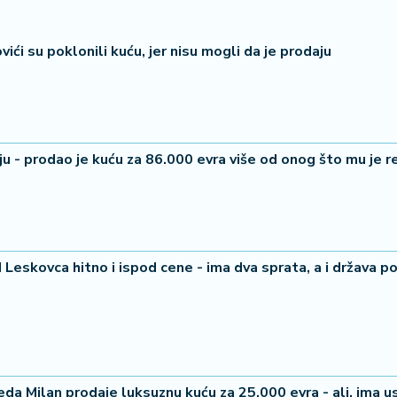
ići su poklonili kuću, jer nisu mogli da je prodaju
aju - prodao je kuću za 86.000 evra više od onog što mu je 
 Leskovca hitno i ispod cene - ima dva sprata, a i država 
a Milan prodaje luksuznu kuću za 25.000 evra - ali, ima u