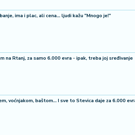
nje, ima i plac, ali cena... ljudi kažu "Mnogo je!"
 na Rtanj, za samo 6.000 evra - ipak, treba joj sređivanje
em, voćnjakom, baštom... I sve to Stevica daje za 6.000 evr