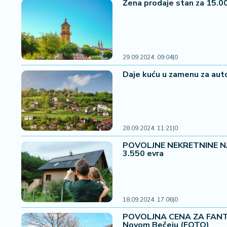
Žena prodaje stan za 15.00
29.09.2024. 09:04
|
0
Daje kuću u zamenu za autom
28.09.2024. 11:21
|
0
POVOLJNE NEKRETNINE NA J
3.550 evra
18.09.2024. 17:06
|
0
POVOLJNA CENA ZA FANTAST
Novom Bečeju (FOTO)