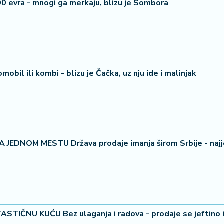
0 evra - mnogi ga merkaju, blizu je Sombora
obil ili kombi - blizu je Čačka, uz nju ide i malinjak
EDNOM MESTU Država prodaje imanja širom Srbije - najje
IČNU KUĆU Bez ulaganja i radova - prodaje se jeftino 