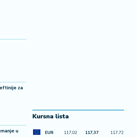
ftinije za
Kursna lista
imanje u
EUR
117,02
117,37
117,72