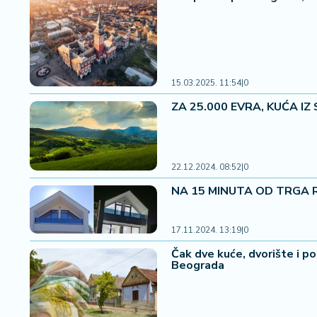
2
7
B
iz
15.03.2025. 11:54
|
0
L
if
ZA 25.000 EVRA, KUĆA IZ 
e
s
t
y
22.12.2024. 08:52
|
0
l
NA 15 MINUTA OD TRGA REP
e
17.11.2024. 13:19
|
0
P
o
Čak dve kuće, dvorište i po
t
Beograda
r
o
š