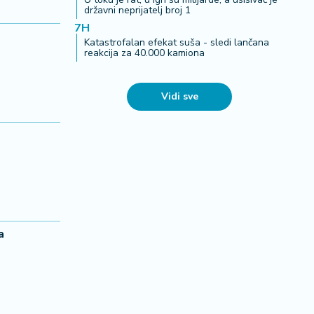
državni neprijatelj broj 1
7H
Katastrofalan efekat suša - sledi lančana
reakcija za 40.000 kamiona
Vidi sve
a