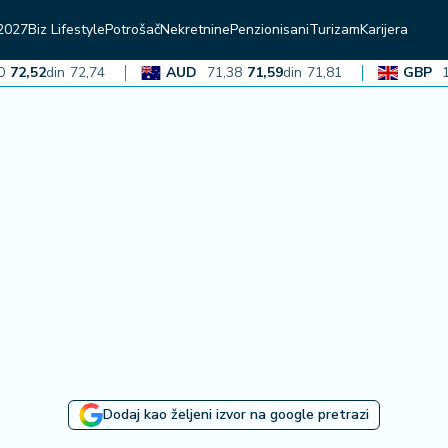
2027
Biz Lifestyle
Potrošač
Nekretnine
Penzionisani
Turizam
Karijera
,52
din
72,74
AUD
71,38
71,59
din
71,81
GBP
136,
Dodaj kao željeni izvor na google pretrazi