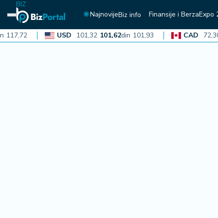
BIZ
Najnovije
Finansije i Berza
Expo 
Biz info
17,72
USD
101,32
101,62
din
101,93
CAD
72,30
72
N
aj
n
o
vi
je
B
iz
i
n
f
o
F