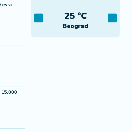
 evra
C
25 °C
ca
Beograd
o 15.000