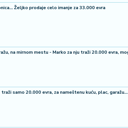
nica... Željko prodaje celo imanje za 33.000 evra
žu, na mirnom mestu - Marko za nju traži 20.000 evra, mog
 traži samo 20.000 evra, za nameštenu kuću, plac, garažu...