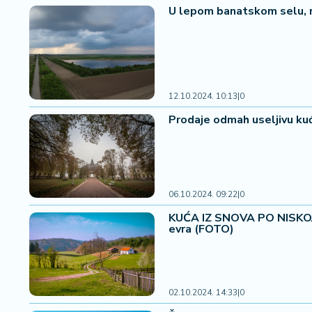
a
U lepom banatskom selu, n
12.10.2024. 10:13
|
0
Prodaje odmah useljivu kuću
06.10.2024. 09:22
|
0
KUĆA IZ SNOVA PO NISKOJ C
evra (FOTO)
02.10.2024. 14:33
|
0