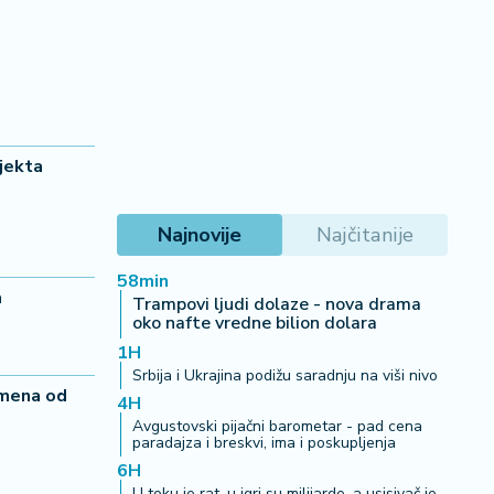
jekta
Najnovije
Najčitanije
58min
a
Trampovi ljudi dolaze - nova drama
oko nafte vredne bilion dolara
1H
Srbija i Ukrajina podižu saradnju na viši nivo
remena od
4H
Avgustovski pijačni barometar - pad cena
paradajza i breskvi, ima i poskupljenja
6H
U toku je rat, u igri su milijarde, a usisivač je