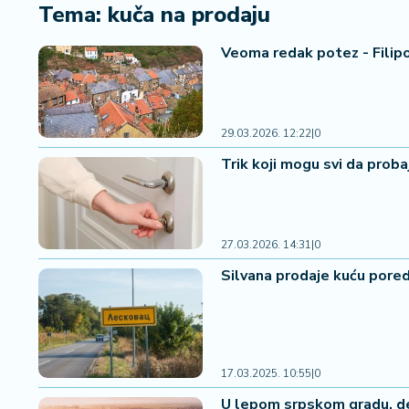
i
Tema: kuča na prodaju
n
a
Veoma redak potez - Filipov
n
si
j
e
29.03.2026. 12:22
|
0
i
Trik koji mogu svi da prob
B
e
r
z
27.03.2026. 14:31
|
0
a
Silvana prodaje kuću pored
E
x
p
o
2
17.03.2025. 10:55
|
0
0
U lepom srpskom gradu, ded