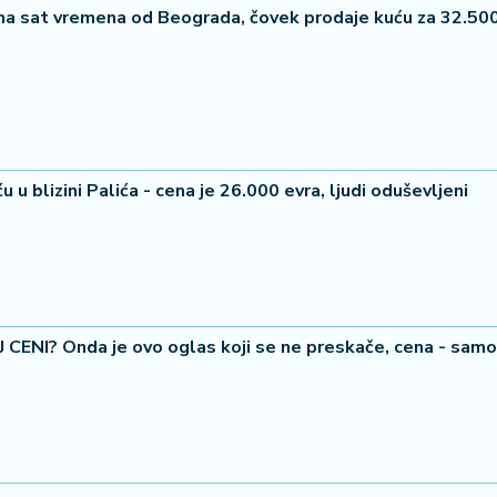
a sat vremena od Beograda, čovek prodaje kuću za 32.500
23 °
Lozni
 u blizini Palića - cena je 26.000 evra, ljudi oduševljeni
ENI? Onda je ovo oglas koji se ne preskače, cena - sam