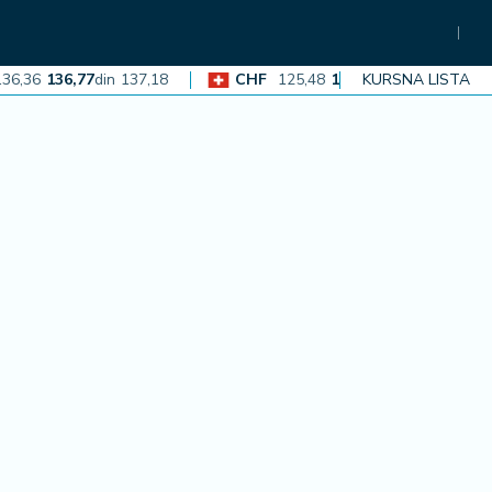
36
136,77
din
137,18
CHF
125,48
125,86
din
KURSNA LISTA
126,23