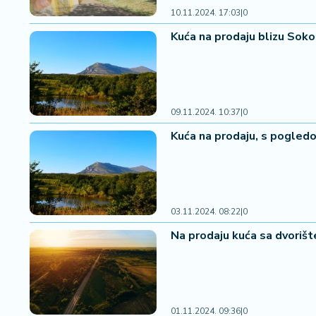
a
10.11.2024. 17:03
|
0
č
Kuća na prodaju blizu Sokoba
N
e
k
r
09.11.2024. 10:37
|
0
e
Kuća na prodaju, s pogledom
t
n
i
n
e
03.11.2024. 08:22
|
0
Na prodaju kuća sa dvorišt
P
e
n
zi
o
01.11.2024. 09:36
|
0