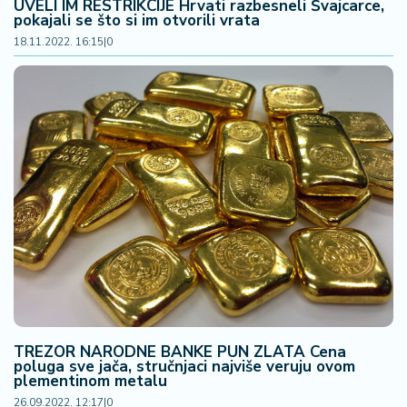
UVELI IM RESTRIKCIJE Hrvati razbesneli Švajcarce,
n
pokajali se što si im otvorili vrata
i
18.11.2022. 16:15
|
0
s
a
n
i
T
u
ri
z
a
m
K
a
ri
TREZOR NARODNE BANKE PUN ZLATA Cena
j
poluga sve jača, stručnjaci najviše veruju ovom
plementinom metalu
e
r
26.09.2022. 12:17
|
0