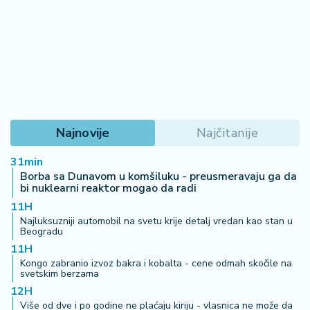
Najnovije
Najčitanije
31min
Borba sa Dunavom u komšiluku - preusmeravaju ga da
bi nuklearni reaktor mogao da radi
11H
Najluksuzniji automobil na svetu krije detalj vredan kao stan u
Beogradu
11H
Kongo zabranio izvoz bakra i kobalta - cene odmah skočile na
svetskim berzama
12H
Više od dve i po godine ne plaćaju kiriju - vlasnica ne može da