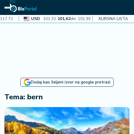
BIZ
,72
USD
101,32
101,62
din
101,93
KURSNA LISTA
CAD
72,30
72,
N
aj
n
o
vi
je
B
Dodaj kao željeni izvor na google pretrazi
iz
i
Tema: bern
n
f
o