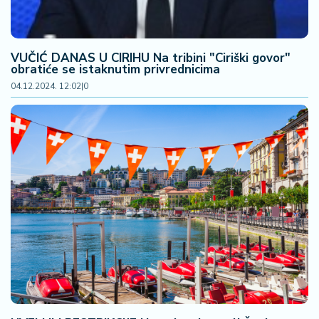
š
a
č
VUČIĆ DANAS U CIRIHU Na tribini "Ciriški govor"
obratiće se istaknutim privrednicima
N
e
04.12.2024. 12:02
|
0
k
r
e
t
n
i
n
e
P
e
n
zi
o