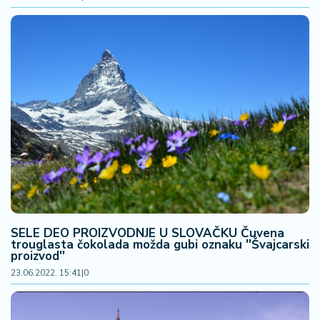
a
SELE DEO PROIZVODNJE U SLOVAČKU Čuvena
trouglasta čokolada možda gubi oznaku ''Švajcarski
proizvod''
23.06.2022. 15:41
|
0