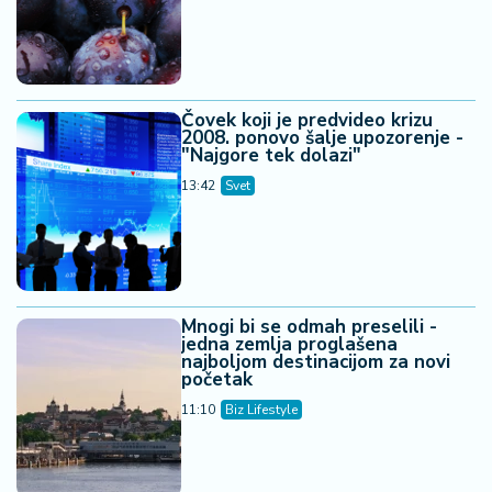
Čovek koji je predvideo krizu
2008. ponovo šalje upozorenje -
"Najgore tek dolazi"
13:42
Svet
Mnogi bi se odmah preselili -
jedna zemlja proglašena
najboljom destinacijom za novi
početak
11:10
Biz Lifestyle