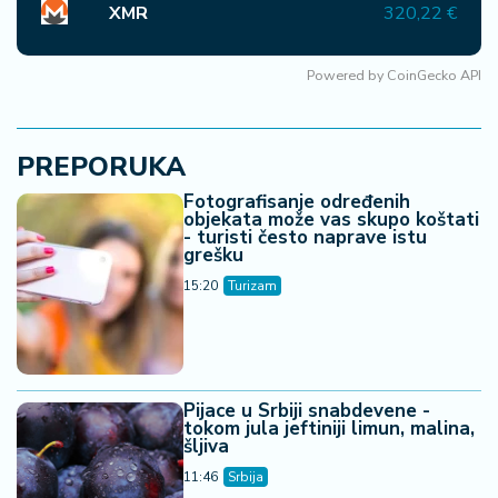
XMR
320,22 €
Powered by
CoinGecko API
PREPORUKA
Fotografisanje određenih
objekata može vas skupo koštati
- turisti često naprave istu
grešku
15:20
Turizam
Pijace u Srbiji snabdevene -
tokom jula jeftiniji limun, malina,
šljiva
11:46
Srbija