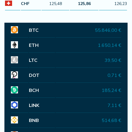
CHF
125,48
125,86
126,23
BTC
55.846,00 €
ETH
1.650,14 €
LTC
39,50 €
DOT
0,71 €
BCH
185,24 €
LINK
7,11 €
BNB
514,68 €