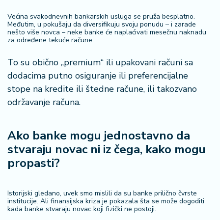
Većina svakodnevnih bankarskih usluga se pruža besplatno.
Međutim, u pokušaju da diversifikuju svoju ponudu – i zarade
nešto više novca – neke banke će naplaćivati mesečnu naknadu
za određene tekuće račune.
To su obično „premium“ ili upakovani računi sa
dodacima putno osiguranje ili preferencijalne
stope na kredite ili štedne račune, ili takozvano
održavanje računa.
Ako banke mogu jednostavno da
stvaraju novac ni iz čega, kako mogu
propasti?
Istorijski gledano, uvek smo mislili da su banke prilično čvrste
institucije. Ali finansijska kriza je pokazala šta se može dogoditi
kada banke stvaraju novac koji fizički ne postoji.