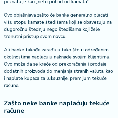
poznata je kao „neto prihod od kamata“.
Ovo objašnjava zašto će banke generalno plaćati
višu stopu kamate štedišama koji se obavezuju na
dugoročnu štednju nego štedišama koji žele
trenutni pristup svom novcu.
Ali banke takođe zarađuju tako što u određenim
okolnostima naplaćuju naknade svojim klijentima.
Ovo može da se kreće od prekoračenja i prodaje
dodatnih proizvoda do menjanja stranih valuta, kao
i naplate kupaca za luksuznije, premijum tekuće
račune.
Zašto neke banke naplaćuju tekuće
račune