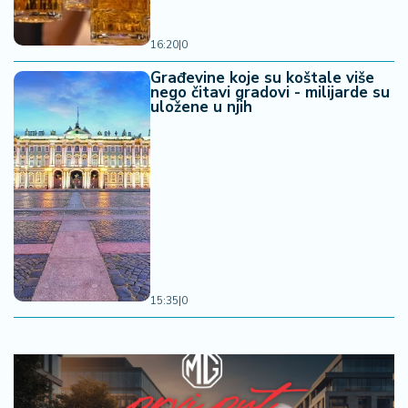
16:20
|
0
Građevine koje su koštale više
nego čitavi gradovi - milijarde su
uložene u njih
15:35
|
0