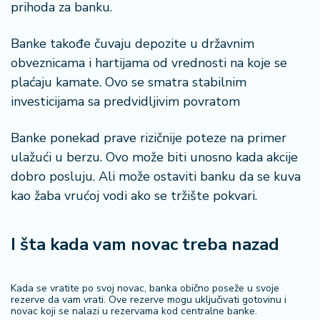
prihoda za banku.
Banke takođe čuvaju depozite u državnim
obveznicama i hartijama od vrednosti na koje se
plaćaju kamate. Ovo se smatra stabilnim
investicijama sa predvidljivim povratom
Banke ponekad prave rizičnije poteze na primer
ulažući u berzu. Ovo može biti unosno kada akcije
dobro posluju. Ali može ostaviti banku da se kuva
kao žaba vrućoj vodi ako se tržište pokvari.
I šta kada vam novac treba nazad
Kada se vratite po svoj novac, banka obično poseže u svoje
rezerve da vam vrati. Ove rezerve mogu uključivati gotovinu i
novac koji se nalazi u rezervama kod centralne banke.