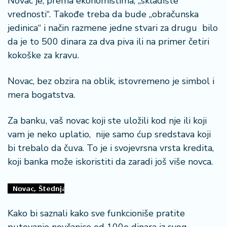
Novac je, prema ekonomistima, „skladište
n
vrednosti“. Takođe treba da bude „obračunska
i
s
jedinica“ i način razmene jedne stvari za drugu bilo
a
da je to 500 dinara za dva piva ili na primer četiri
n
kokoške za kravu.
i
Novac, bez obzira na oblik, istovremeno je simbol i
T
mera bogatstva.
u
ri
z
Za banku, vaš novac koji ste uložili kod nje ili koji
a
vam je neko uplatio, nije samo ćup sredstava koji
m
bi trebalo da čuva. To je i svojevrsna vrsta kredita,
koji banka može iskoristiti da zaradi još više novca.
K
a
ri
j
e
Kako bi saznali kako sve funkcioniše pratite
r