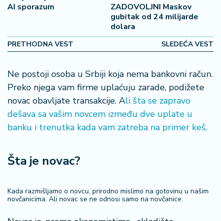
š
AI sporazum
ZADOVOLJNI Maskov
a
gubitak od 24 milijarde
č
dolara
PRETHODNA VEST
SLEDEĆA VEST
N
e
k
Ne postoji osoba u Srbiji koja nema bankovni račun.
r
Preko njega vam firme uplaćuju zarade, podižete
e
novac obavljate transakcije. A
li šta se zapravo
t
n
dešava sa vašim novcem između dve uplate u
i
banku i trenutka kada vam zatreba na primer keš
.
n
e
Šta je novac?
P
e
Kada razmišljamo o novcu, prirodno mislimo na gotovinu u našim
n
novčanicima. Ali novac se ne odnosi samo na novčanice.
zi
o