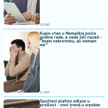
18:34
|
0
Kupio stan u Nemačkoj posle
godina rada, a sada želi nazad -
"Imam nekretninu, ali nemam
mir"
17:45
|
0
Spušteni plafoni odlaze u
prošlost - novi trend u srpskim