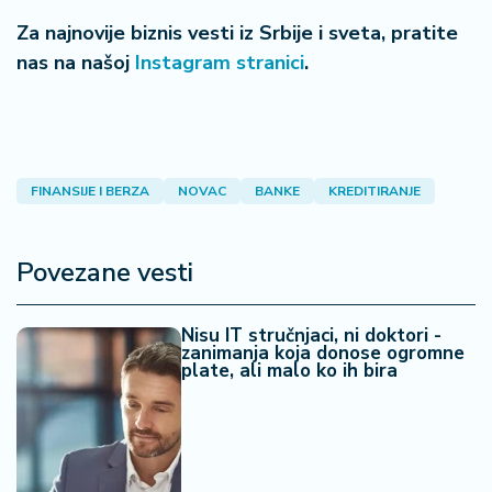
Za najnovije biznis vesti iz Srbije i sveta, pratite
nas na našoj
Instagram stranici
.
FINANSIJE I BERZA
NOVAC
BANKE
KREDITIRANJE
Povezane vesti
Nisu IT stručnjaci, ni doktori -
zanimanja koja donose ogromne
plate, ali malo ko ih bira