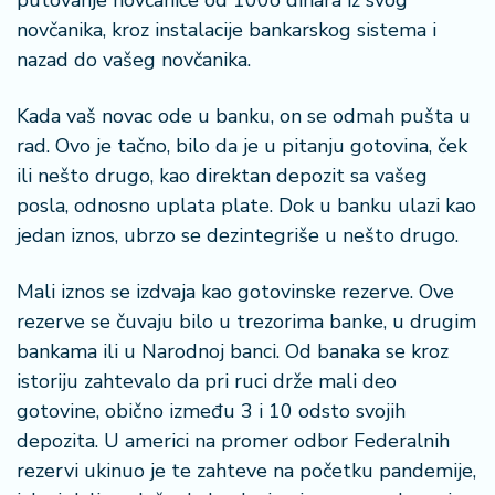
putovanje novčanice od 100o dinara iz svog
a
novčanika, kroz instalacije bankarskog sistema i
nazad do vašeg novčanika.
Kada vaš novac ode u banku, on se odmah pušta u
rad. Ovo je tačno, bilo da je u pitanju gotovina, ček
ili nešto drugo, kao direktan depozit sa vašeg
posla, odnosno uplata plate. Dok u banku ulazi kao
jedan iznos, ubrzo se dezintegriše u nešto drugo.
Mali iznos se izdvaja kao gotovinske rezerve. Ove
rezerve se čuvaju bilo u trezorima banke, u drugim
bankama ili u Narodnoj banci. Od banaka se kroz
istoriju zahtevalo da pri ruci drže mali deo
gotovine, obično između 3 i 10 odsto svojih
depozita. U americi na promer odbor Federalnih
rezervi ukinuo je te zahteve na početku pandemije,