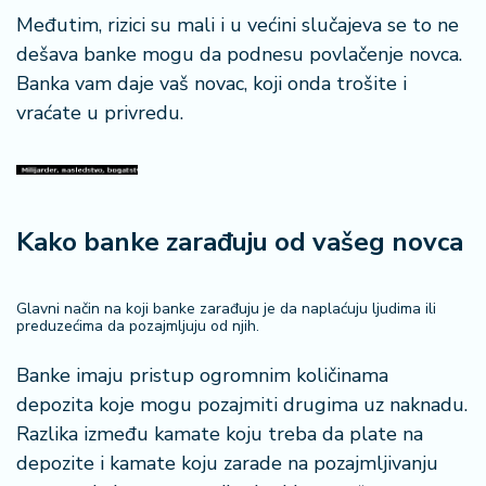
Međutim, rizici su mali i u većini slučajeva se to ne
dešava banke mogu da podnesu povlačenje novca.
Banka vam daje vaš novac, koji onda trošite i
vraćate u privredu.
Kako banke zarađuju od vašeg novca
Glavni način na koji banke zarađuju je da naplaćuju ljudima ili
preduzećima da pozajmljuju od njih.
Banke imaju pristup ogromnim količinama
depozita koje mogu pozajmiti drugima uz naknadu.
Razlika između kamate koju treba da plate na
depozite i kamate koju zarade na pozajmljivanju