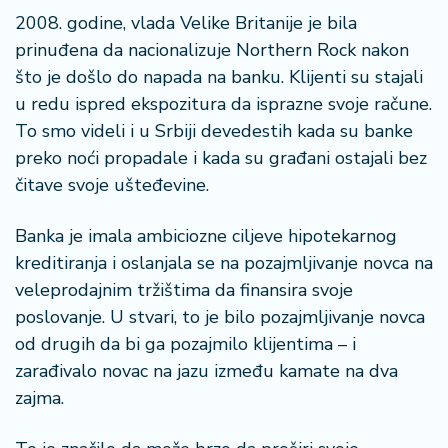
2008. godine, vlada Velike Britanije je bila
prinuđena da nacionalizuje Northern Rock nakon
što je došlo do napada na banku. Klijenti su stajali
u redu ispred ekspozitura da isprazne svoje račune.
To smo videli i u Srbiji devedestih kada su banke
preko noći propadale i kada su građani ostajali bez
čitave svoje ušteđevine.
Banka je imala ambiciozne ciljeve hipotekarnog
kreditiranja i oslanjala se na pozajmljivanje novca na
veleprodajnim tržištima da finansira svoje
poslovanje. U stvari, to je bilo pozajmljivanje novca
od drugih da bi ga pozajmilo klijentima – i
zarađivalo novac na jazu između kamate na dva
zajma.