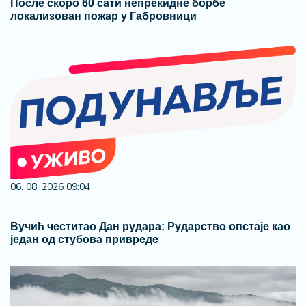
После скоро 60 сати непрекидне борбе
локализован пожар у Габровници
06. 08. 2026 09:04
Вучић честитао Дан рудара: Рударство опстаје као
један од стубова привреде