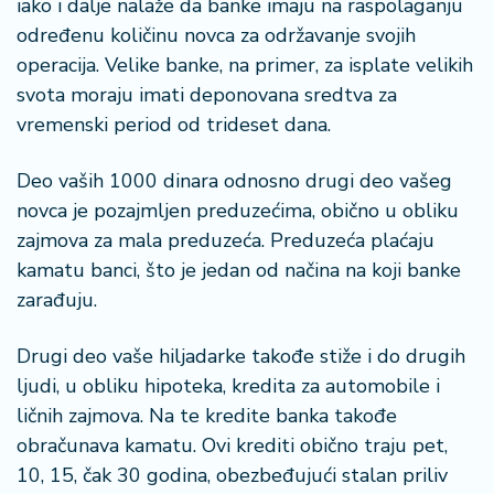
iako i dalje nalaže da banke imaju na raspolaganju
određenu količinu novca za održavanje svojih
operacija. Velike banke, na primer, za isplate velikih
svota moraju imati deponovana sredtva za
vremenski period od trideset dana.
Deo vaših 1000 dinara odnosno drugi deo vašeg
novca je pozajmljen preduzećima, obično u obliku
zajmova za mala preduzeća. Preduzeća plaćaju
kamatu banci, što je jedan od načina na koji banke
zarađuju.
Drugi deo vaše hiljadarke takođe stiže i do drugih
ljudi, u obliku hipoteka, kredita za automobile i
ličnih zajmova. Na te kredite banka takođe
obračunava kamatu. Ovi krediti obično traju pet,
10, 15, čak 30 godina, obezbeđujući stalan priliv