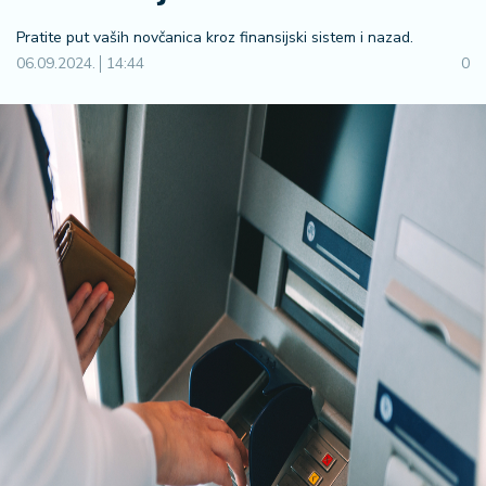
F
i
Pratite put vaših novčanica kroz finansijski sistem i nazad.
n
06.09.2024.
14:44
0
a
n
s
ij
e
i
B
e
r
z
a
E
x
p
o
2
0