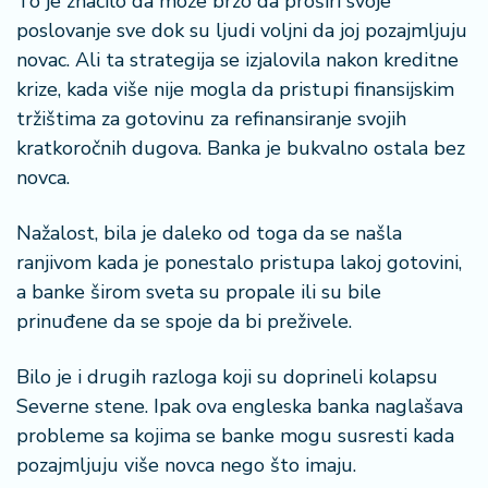
To je značilo da može brzo da proširi svoje
poslovanje sve dok su ljudi voljni da joj pozajmljuju
novac. Ali ta strategija se izjalovila nakon kreditne
krize, kada više nije mogla da pristupi finansijskim
tržištima za gotovinu za refinansiranje svojih
kratkoročnih dugova. Banka je bukvalno ostala bez
novca.
Nažalost, bila je daleko od toga da se našla
ranjivom kada je ponestalo pristupa lakoj gotovini,
a banke širom sveta su propale ili su bile
prinuđene da se spoje da bi preživele.
Bilo je i drugih razloga koji su doprineli kolapsu
Severne stene. Ipak ova engleska banka naglašava
probleme sa kojima se banke mogu susresti kada
pozajmljuju više novca nego što imaju.