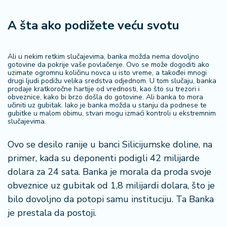
A šta ako podižete veću svotu
Ali u nekim retkim slučajevima, banka možda nema dovoljno
gotovine da pokrije vaše povlačenje. Ovo se može dogoditi ako
uzimate ogromnu količinu novca u isto vreme, a takođei mnogi
drugi ljudi podižu velika sredstva odjednom. U tom slučaju, banka
prodaje kratkoročne hartije od vrednosti, kao što su trezori i
obveznice, kako bi brzo došla do gotovine. Ali banka to mora
učiniti uz gubitak. Iako je banka možda u stanju da podnese te
gubitke u malom obimu, stvari mogu izmaći kontroli u ekstremnim
slučajevima.
Ovo se desilo ranije u banci Silicijumske doline, na
primer, kada su deponenti podigli 42 milijarde
dolara za 24 sata. Banka je morala da proda svoje
obveznice uz gubitak od 1,8 milijardi dolara, što je
bilo dovoljno da potopi samu instituciju. Ta Banka
je prestala da postoji.