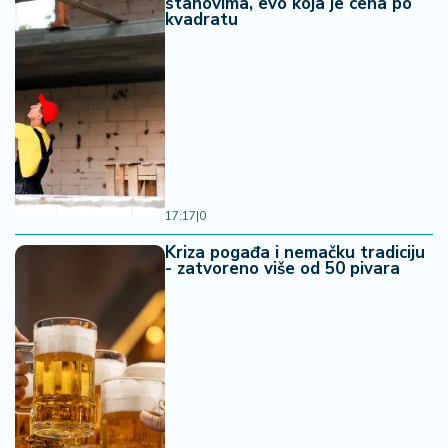
stanovima, evo koja je cena po
kvadratu
17:17
|
0
Kriza pogađa i nemačku tradiciju
- zatvoreno više od 50 pivara