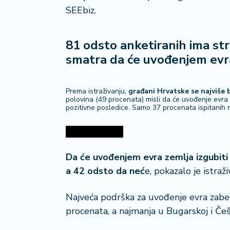
n
SEEbiz.
i
s
a
81 odsto anketiranih ima st
n
i
smatra da će uvođenjem evra
T
Prema istraživanju,
građani Hrvatske se najviše 
u
polovina (49 procenata) misli da će uvođenje evra 
ri
pozitivne posledice. Samo 37 procenata ispitanih m
z
a
m
Da će uvođenjem evra zemlja izgubit
K
a 42 odsto da neć
e, pokazalo je istraži
a
ri
Najveća podrška za uvođenje evra zabe
j
e
procenata, a najmanja u Bugarskoj i Češ
r