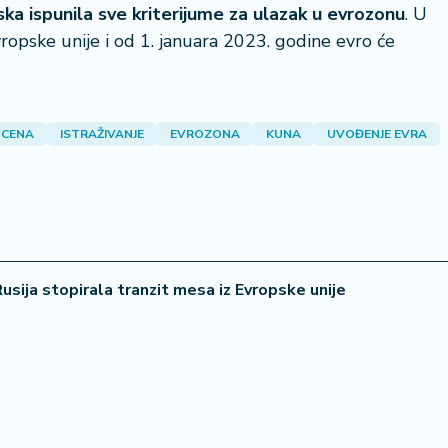
ka ispunila sve kriterijume za ulazak u evrozonu
. U
ropske unije i od 1. januara 2023. godine evro će
 CENA
ISTRAŽIVANJE
EVROZONA
KUNA
UVOĐENJE EVRA
22 °
Lozni
usija stopirala tranzit mesa iz Evropske unije