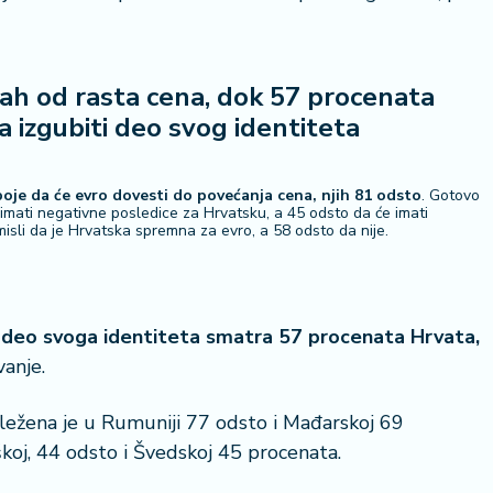
rah od rasta cena, dok 57 procenata
 izgubiti deo svog identiteta
boje da će evro dovesti do povećanja cena, njih 81 odsto
. Gotovo
imati negativne posledice za Hrvatsku, a 45 odsto da će imati
isli da je Hrvatska spremna za evro, a 58 odsto da nije.
i deo svoga identiteta smatra 57 procenata Hrvata,
vanje.
ležena je u Rumuniji 77 odsto i Mađarskoj 69
koj, 44 odsto i Švedskoj 45 procenata.