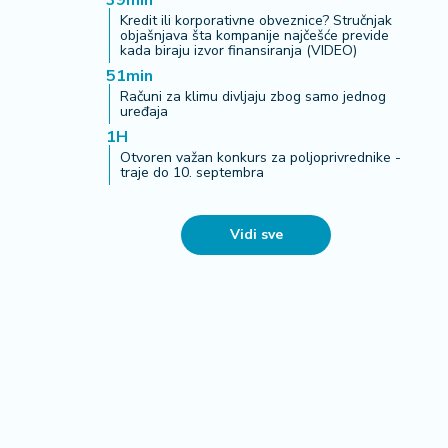
39min
Kredit ili korporativne obveznice? Stručnjak
objašnjava šta kompanije najčešće previde
kada biraju izvor finansiranja (VIDEO)
51min
Računi za klimu divljaju zbog samo jednog
uređaja
1H
Otvoren važan konkurs za poljoprivrednike -
traje do 10. septembra
Vidi sve