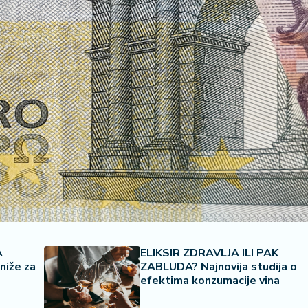
A
ELIKSIR ZDRAVLJA ILI PAK
niže za
ZABLUDA? Najnovija studija o
efektima konzumacije vina