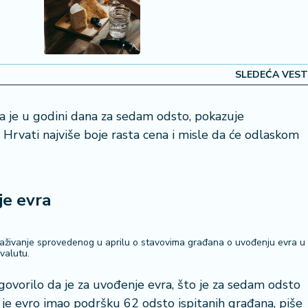
SLEDEĆA VEST
a je u godini dana za sedam odsto, pokazuje
Hrvati najviše boje rasta cena i misle da će odlaskom
je evra
raživanje sprovedenog u aprilu o stavovima građana o uvođenju evra u
valutu.
govorilo da je za uvođenje evra, što je za sedam odsto
je evro imao podršku 62 odsto ispitanih građana, piše