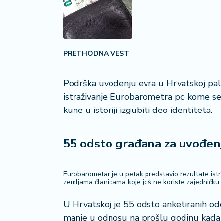
a
č
N
e
PRETHODNA VEST
k
r
Podrška uvođenju evra u Hrvatskoj pal
e
istraživanje Eurobarometra po kome se 
t
n
kune u istoriji izgubiti deo identiteta.
i
n
e
55 odsto građana za uvođen
P
Eurobarometar je u petak predstavio rezultate ist
e
zemljama članicama koje još ne koriste zajedničku 
n
zi
U Hrvatskoj je 55 odsto anketiranih od
o
manje u odnosu na prošlu godinu kada 