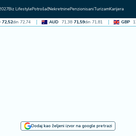
2027
Biz Lifestyle
Potrošač
Nekretnine
Penzionisani
Turizam
Karijera
52
din
72,74
AUD
71,38
71,59
din
71,81
GBP
136,3
Dodaj kao željeni izvor na google pretrazi