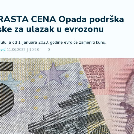
RASTA CENA Opada podrška
ke za ulazak u evrozonu
ulu, a od 1. januara 2023. godine evro će zameniti kunu.
vić
11.06.2022.
10:28
0