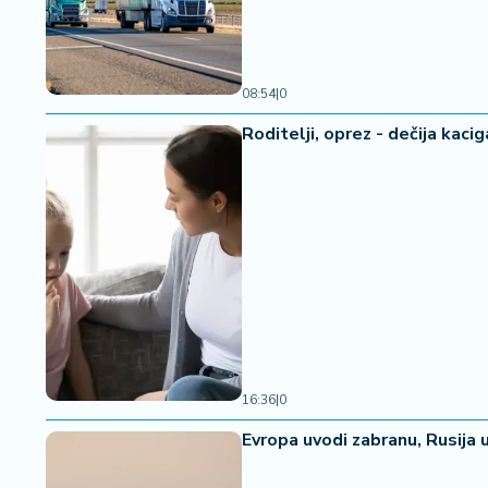
08:54
|
0
Roditelji, oprez - dečija kaci
16:36
|
0
Evropa uvodi zabranu, Rusija u