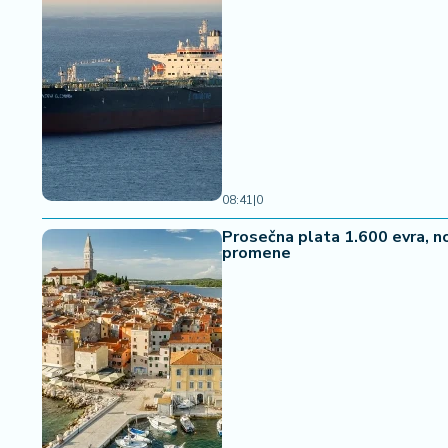
08:41
|
0
Prosečna plata 1.600 evra, n
promene