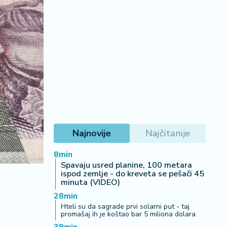
Najnovije
Najčitanije
8min
Spavaju usred planine, 100 metara
ispod zemlje - do kreveta se pešači 45
minuta (VIDEO)
28min
Hteli su da sagrade prvi solarni put - taj
promašaj ih je koštao bar 5 miliona dolara