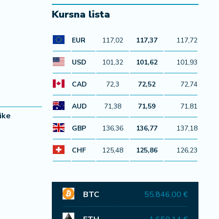
Kursna lista
EUR
117,02
117,37
117,72
USD
101,32
101,62
101,93
CAD
72,3
72,52
72,74
AUD
71,38
71,59
71,81
ike
GBP
136,36
136,77
137,18
CHF
125,48
125,86
126,23
BTC
55.846,00 €