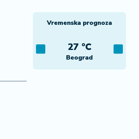
Vremenska prognoza
C
27 °C
ca
Beograd