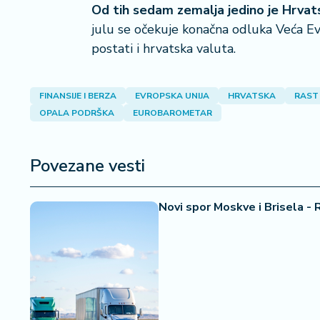
a
Od tih sedam zemalja jedino je Hrvats
julu se očekuje konačna odluka Veća Ev
postati i hrvatska valuta.
FINANSIJE I BERZA
EVROPSKA UNIJA
HRVATSKA
RAST
OPALA PODRŠKA
EUROBAROMETAR
Povezane vesti
Novi spor Moskve i Brisela - R