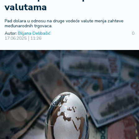
valutama
R
e
g
Pad dolara u odnosu na druge vodeće valute menja zahteve
međunarodnih trgovaca.
i
o
Autor:
Biljana Delibašić
0
17.06.2025.
11:26
n
S
r
b
ij
a
S
v
e
t
F