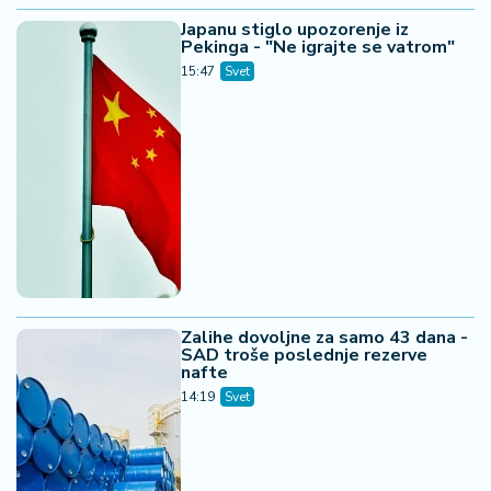
Japanu stiglo upozorenje iz
Pekinga - "Ne igrajte se vatrom"
15:47
Svet
Zalihe dovoljne za samo 43 dana -
SAD troše poslednje rezerve
nafte
14:19
Svet