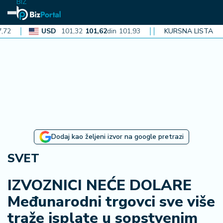
BIZ
USD
101,32
101,62
din
101,93
CAD
72,30
KURSNA LISTA
72,52
din
72
N
aj
n
o
vi
je
B
Dodaj kao željeni izvor na google pretrazi
i
z
SVET
i
n
IZVOZNICI NEĆE DOLARE
f
Međunarodni trgovci sve više
o
traže isplate u sopstvenim