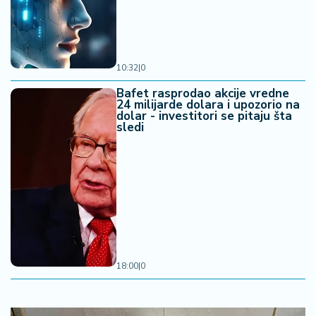
10:32
|
0
Bafet rasprodao akcije vredne
24 milijarde dolara i upozorio na
dolar - investitori se pitaju šta
sledi
18:00
|
0