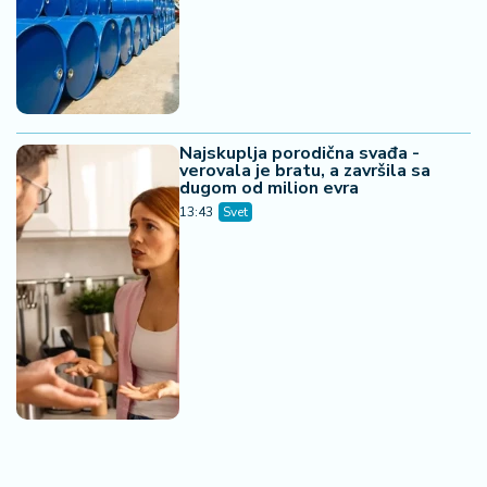
Najskuplja porodična svađa -
verovala je bratu, a završila sa
dugom od milion evra
13:43
Svet