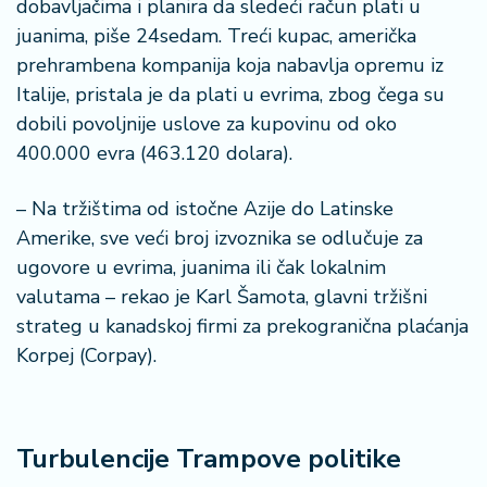
dobavljačima i planira da sledeći račun plati u
n
i
juanima, piše 24sedam. Treći kupac, američka
s
prehrambena kompanija koja nabavlja opremu iz
a
Italije, pristala je da plati u evrima, zbog čega su
n
dobili povoljnije uslove za kupovinu od oko
i
400.000 evra (463.120 dolara).
T
u
– Na tržištima od istočne Azije do Latinske
ri
Amerike, sve veći broj izvoznika se odlučuje za
z
ugovore u evrima, juanima ili čak lokalnim
a
valutama – rekao je Karl Šamota, glavni tržišni
m
strateg u kanadskoj firmi za prekogranična plaćanja
Korpej (Corpay).
K
a
ri
j
e
Turbulencije Trampove politike
r