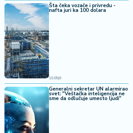
Šta čeka vozače i privredu -
nafta juri ka 100 dolara
10:05
|
0
Generalni sekretar UN alarmirao
svet: "Veštačka inteligencija ne
sme da odlučuje umesto ljudi"