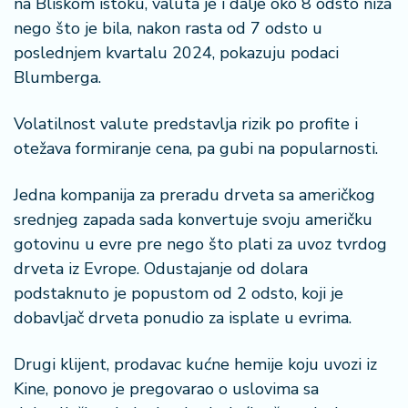
š
na Bliskom istoku, valuta je i dalje oko 8 odsto niža
a
nego što je bila, nakon rasta od 7 odsto u
č
poslednjem kvartalu 2024, pokazuju podaci
Blumberga.
N
e
Volatilnost valute predstavlja rizik po profite i
k
r
otežava formiranje cena, pa gubi na popularnosti.
e
t
Jedna kompanija za preradu drveta sa američkog
n
srednjeg zapada sada konvertuje svoju američku
i
gotovinu u evre pre nego što plati za uvoz tvrdog
n
e
drveta iz Evrope. Odustajanje od dolara
podstaknuto je popustom od 2 odsto, koji je
P
dobavljač drveta ponudio za isplate u evrima.
e
n
Drugi klijent, prodavac kućne hemije koju uvozi iz
zi
Kine, ponovo je pregovarao o uslovima sa
o