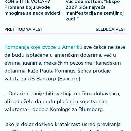
KORISTITE VOCAP?
Vučić sa Boltom: "Ekspo
2
Promena koju uvode
2027 biće najveća
7
mnogima se neće svideti
manifestacija na zemljinoj
kugli"
B
PRETHODNA VEST
SLEDEĆA VEST
iz
L
if
Kompanija koje izvoze u Ameriku
sve češće ne žele
e
da budu isplaćene u američkim dolarima, već u
s
evrima, juanima, meksičkim pezosima i kanadskim
t
dolarima, kaže Paula Komings, šefica prodaje
y
l
valuta za US Bankorp (Bancorp).
e
– Dolari su ranije bili svetinja u očima dobavljača,
P
ali sada žele da budu plaćeni u sopstvenim
o
valutama – dodaje Komings za Blumberg.
t
r
Iako je dolar doživeo kratak rast usred previranja
o