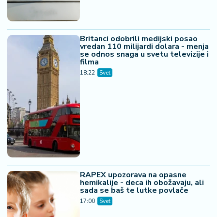
Britanci odobrili medijski posao
vredan 110 milijardi dolara - menja
se odnos snaga u svetu televizije i
filma
18:22
Svet
RAPEX upozorava na opasne
hemikalije - deca ih obožavaju, ali
sada se baš te lutke povlače
17:00
Svet