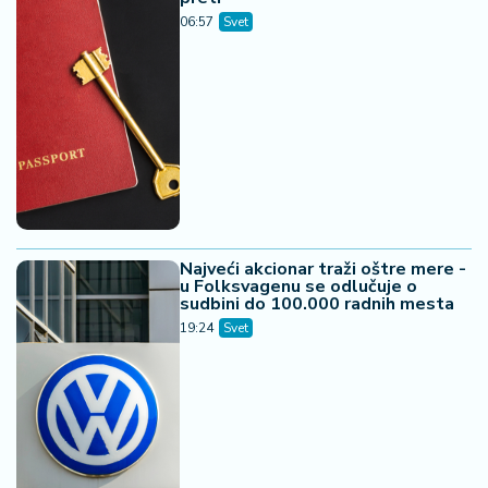
06:57
Svet
Najveći akcionar traži oštre mere -
u Folksvagenu se odlučuje o
sudbini do 100.000 radnih mesta
19:24
Svet