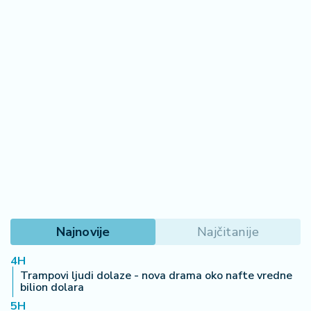
Najnovije
Najčitanije
4H
Trampovi ljudi dolaze - nova drama oko nafte vredne
bilion dolara
5H