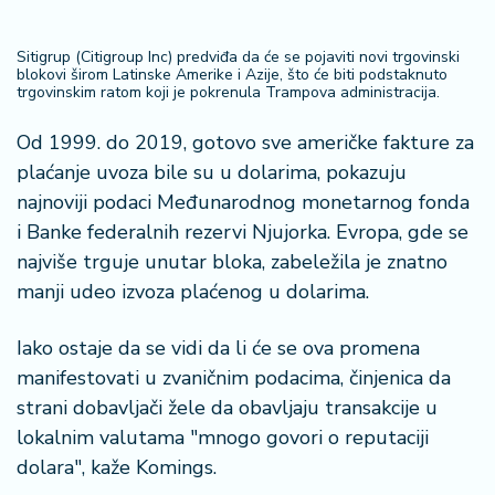
a
Sitigrup (Citigroup Inc) predviđa da će se pojaviti novi trgovinski
blokovi širom Latinske Amerike i Azije, što će biti podstaknuto
trgovinskim ratom koji je pokrenula Trampova administracija.
Od 1999. do 2019, gotovo sve američke fakture za
plaćanje uvoza bile su u dolarima, pokazuju
najnoviji podaci Međunarodnog monetarnog fonda
i Banke federalnih rezervi Njujorka. Evropa, gde se
najviše trguje unutar bloka, zabeležila je znatno
manji udeo izvoza plaćenog u dolarima.
Iako ostaje da se vidi da li će se ova promena
manifestovati u zvaničnim podacima, činjenica da
strani dobavljači žele da obavljaju transakcije u
lokalnim valutama "mnogo govori o reputaciji
dolara", kaže Komings.