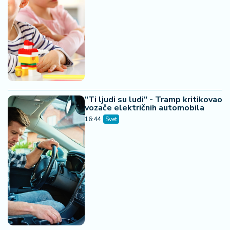
"Ti ljudi su ludi" - Tramp kritikovao
vozače električnih automobila
16:44
Svet