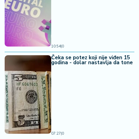
10:54
|
0
Čeka se potez koji nije viđen 15
godina - dolar nastavlja da tone
07:27
|
0