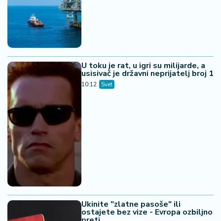
U toku je rat, u igri su milijarde, a
usisivač je državni neprijatelj broj 1
10:12
Svet
Ukinite "zlatne pasoše" ili
ostajete bez vize - Evropa ozbiljno
preti