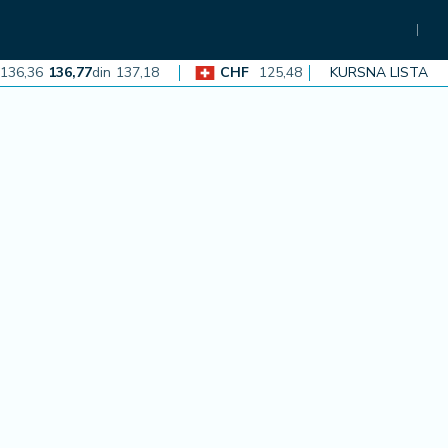
36
136,77
din
137,18
CHF
125,48
125,86
din
KURSNA LISTA
126,23