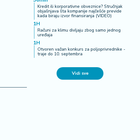
56min
Kredit ili korporativne obveznice? Stručnjak
objašnjava šta kompanije najčešće previde
kada biraju izvor finansiranja (VIDEO)
1H
Računi za klimu divljaju zbog samo jednog
uređaja
1H
Otvoren važan konkurs za poljoprivrednike -
traje do 10. septembra
Vidi sve