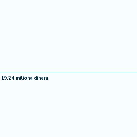
22 °
Lozni
19,24 miliona dinara