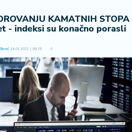
POROVANJU KAMATNIH STOPA
et - indeksi su konačno porasli
đević
24.01.2023.
09:29
0