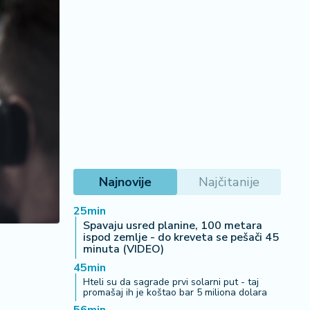
Najnovije
Najčitanije
25min
Spavaju usred planine, 100 metara
ispod zemlje - do kreveta se pešači 45
minuta (VIDEO)
45min
Hteli su da sagrade prvi solarni put - taj
promašaj ih je koštao bar 5 miliona dolara