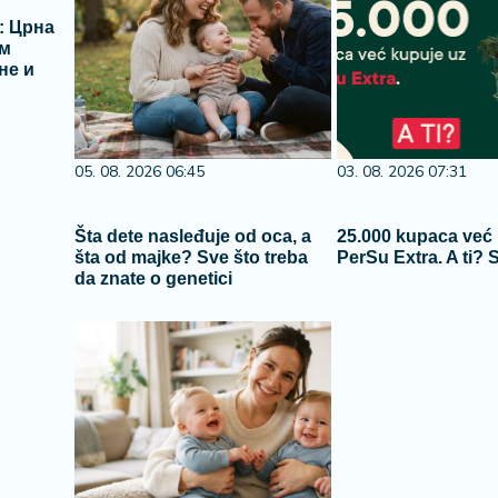
: Црна
ом
не и
05. 08. 2026 06:45
03. 08. 2026 07:31
Šta dete nasleđuje od oca, a
25.000 kupaca već
šta od majke? Sve što treba
PerSu Extra. A ti? 
da znate o genetici