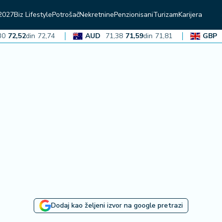
2027
Biz Lifestyle
Potrošač
Nekretnine
Penzionisani
Turizam
Karijera
,52
din
72,74
AUD
71,38
71,59
din
71,81
GBP
136,
Dodaj kao željeni izvor na google pretrazi