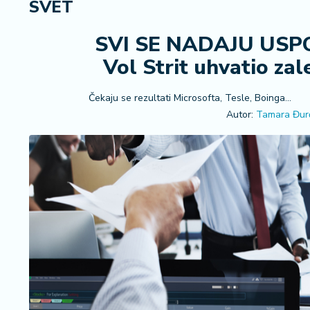
SVET
R
e
g
SVI SE NADAJU US
i
Vol Strit uhvatio zal
o
n
Čekaju se rezultati Microsofta, Tesle, Boinga...
Autor:
Tamara Đur
S
r
b
ij
a
S
v
e
t
F