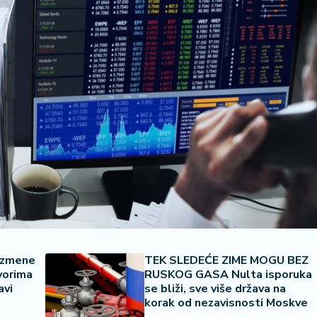
Izmene
TEK SLEDEĆE ZIME MOGU BEZ
vorima
RUSKOG GASA Nulta isporuka
avi
se bliži, sve više država na
korak od nezavisnosti Moskve