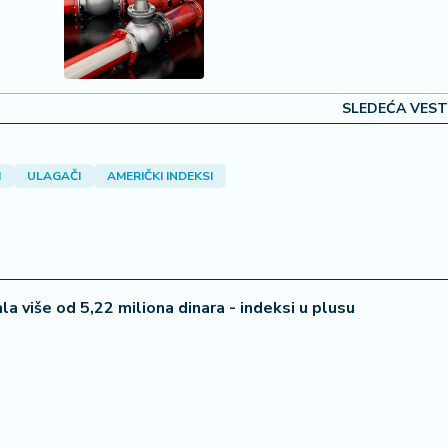
SLEDEĆA VEST
I
ULAGAČI
AMERIČKI INDEKSI
 više od 5,22 miliona dinara - indeksi u plusu