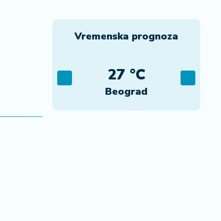
Vremenska prognoza
C
27 °C
ca
Beograd