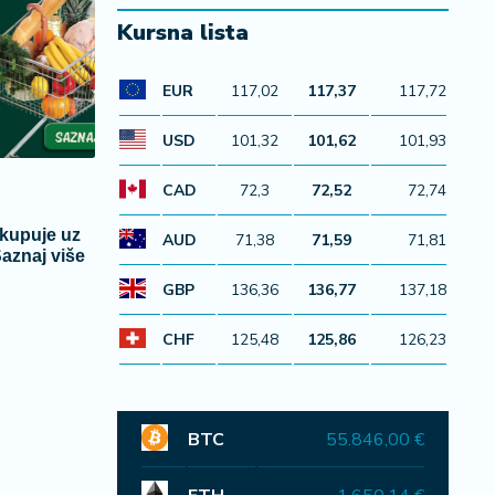
Kursna lista
EUR
117,02
117,37
117,72
USD
101,32
101,62
101,93
CAD
72,3
72,52
72,74
 kupuje uz
AUD
71,38
71,59
71,81
Saznaj više
GBP
136,36
136,77
137,18
CHF
125,48
125,86
126,23
BTC
55.846,00 €