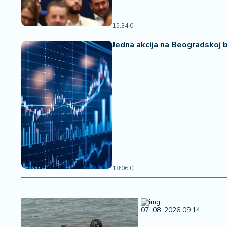
a
15:34
|
0
Jedna akcija na Beogradskoj 
18:06
|
0
07. 08. 2026 09:14