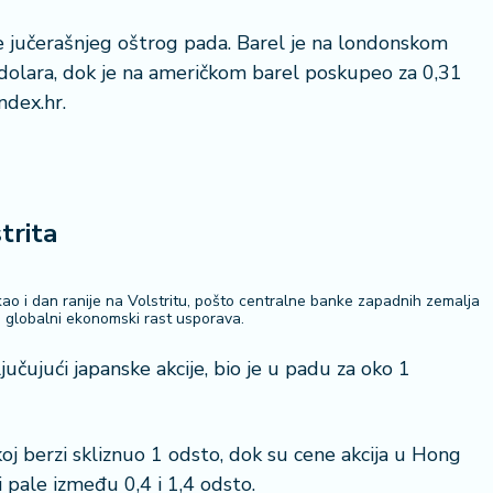
le jučerašnjeg oštrog pada. Barel je na londonskom
dolara, dok je na američkom barel poskupeo za 0,31
ndex.hr.
trita
kao i dan ranije na Volstritu, pošto centralne banke zapadnih zemalja
e globalni ekonomski rast usporava.
ljučujući japanske akcije, bio je u padu za oko 1
koj berzi skliznuo 1 odsto, dok su cene akcija u Hong
i pale između 0,4 i 1,4 odsto.