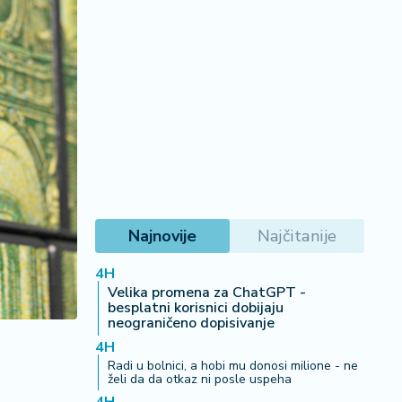
Najnovije
Najčitanije
4H
Velika promena za ChatGPT -
besplatni korisnici dobijaju
neograničeno dopisivanje
4H
Radi u bolnici, a hobi mu donosi milione - ne
želi da da otkaz ni posle uspeha