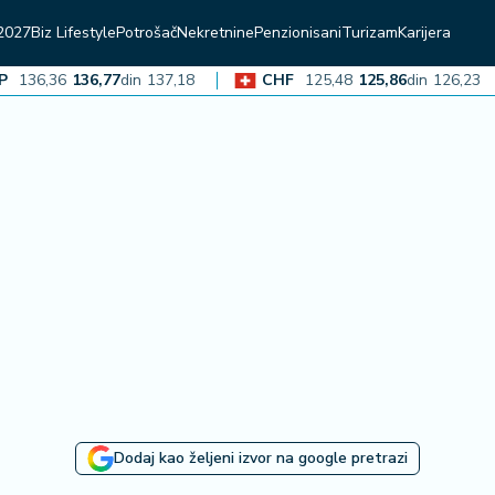
2027
Biz Lifestyle
Potrošač
Nekretnine
Penzionisani
Turizam
Karijera
6,36
136,77
din
137,18
CHF
125,48
125,86
din
126,23
Dodaj kao željeni izvor na google pretrazi