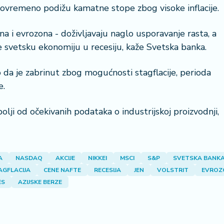
tovremeno podižu kamatne stope zbog visoke inflacije.
na i evrozona - doživljavaju naglo usporavanje rasta, a
 svetsku ekonomiju u recesiju, kaže Svetska banka.
 da je zabrinut zbog mogućnosti stagflacije, perioda
e.
bolji od očekivanih podataka o industrijskoj proizvodnji,
A
NASDAQ
AKCIJE
NIKKEI
MSCI
S&P
SVETSKA BANK
AGFLACIJA
CENE NAFTE
RECESIJA
JEN
VOLSTRIT
EVROZ
ES
AZIJSKE BERZE