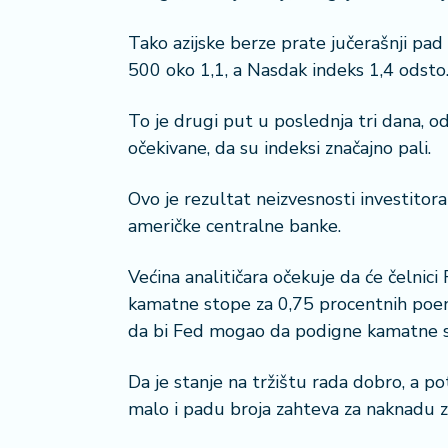
i
s
Tako azijske berze prate jučerašnji pad
a
500 oko 1,1, a Nasdak indeks 1,4 odsto
n
i
To je drugi put u poslednja tri dana, od
22 °C
očekivane, da su indeksi značajno pali.
T
u
Loznica
Ovo je rezultat neizvesnosti investito
ri
z
američke centralne banke.
a
m
Većina analitičara očekuje da će čelnic
kamatne stope za 0,75 procentnih poena 
K
da bi Fed mogao da podigne kamatne s
a
ri
Da je stanje na tržištu rada dobro, a pot
j
e
malo i padu broja zahteva za naknadu 
r