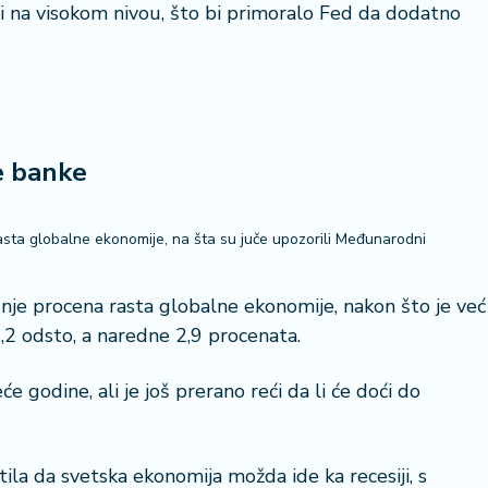
ati na visokom nivou, što bi primoralo Fed da dodatno
e banke
rasta globalne ekonomije, na šta su juče upozorili Međunarodni
je procena rasta globalne ekonomije, nakon što je već
,2 odsto, a naredne 2,9 procenata.
e godine, ali je još prerano reći da li će doći do
ila da svetska ekonomija možda ide ka recesiji, s