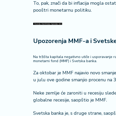
a
To, pak, znači da bi inflacija mogla ost
pooštri monetarnu politiku.
Upozorenja MMF-a i Svetsk
Na tržišta kapitala negativno utiče i usporavanje 
monetarni fond (MMF) i Svetska banka.
Za oktobar je MMF najavio novo smanjen
u julu ove godine smanjio procenu na 3
Neke zemlje će zaroniti u recesiju sledeć
globalne recesije, saopštio je MMF.
Svetska banka je, s druge strane, saopšt