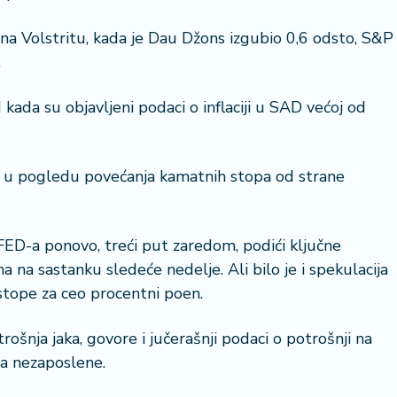
 na Volstritu, kada je Dau Džons izgubio 0,6 odsto, S&P
.
 kada su objavljeni podaci o inflaciji u SAD većoj od
27 °C
22 °
Beograd
Klado
ra u pogledu povećanja kamatnih stopa od strane
i FED-a ponovo, treći put zaredom, podići ključne
na sastanku sledeće nedelje. Ali bilo je i spekulacija
tope za ceo procentni poen.
rošnja jaka, govore i jučerašnji podaci o potrošnji na
za nezaposlene.