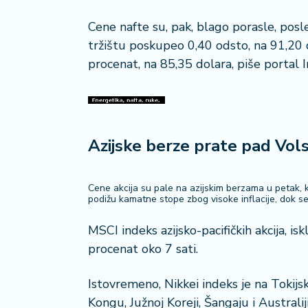
a
č
Cene nafte su, pak, blago porasle, pos
tržištu poskupeo 0,40 odsto, na 91,20 
N
procenat, na 85,35 dolara, piše portal I
e
k
r
e
t
Azijske berze prate pad Vols
n
i
n
Cene akcija su pale na azijskim berzama u petak, 
e
podižu kamatne stope zbog visoke inflacije, dok s
P
MSCI indeks azijsko-pacifičkih akcija, isk
e
procenat oko 7 sati.
n
zi
Istovremeno, Nikkei indeks je na Tokijs
o
Kongu, Južnoj Koreji, Šangaju i Australij
n