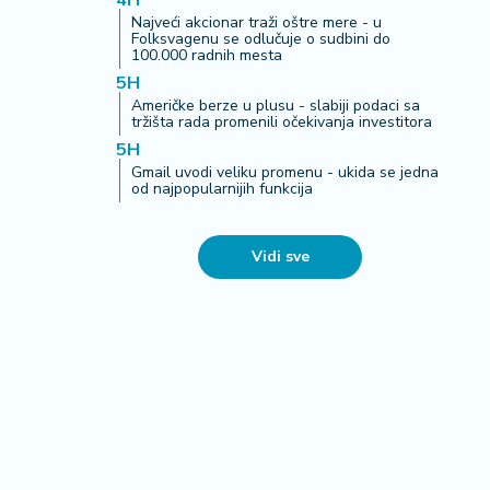
4H
Najveći akcionar traži oštre mere - u
Folksvagenu se odlučuje o sudbini do
100.000 radnih mesta
5H
Američke berze u plusu - slabiji podaci sa
tržišta rada promenili očekivanja investitora
5H
Gmail uvodi veliku promenu - ukida se jedna
od najpopularnijih funkcija
Vidi sve