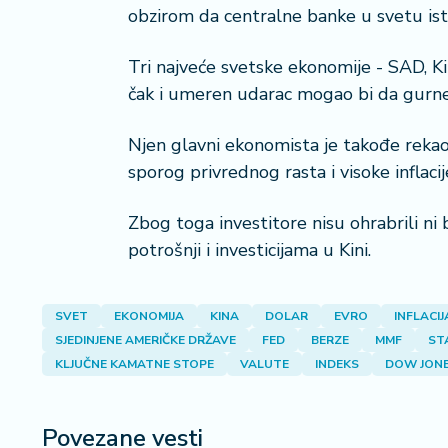
obzirom da centralne banke u svetu is
Tri najveće svetske ekonomije - SAD, Ki
čak i umeren udarac mogao bi da gurne
Njen glavni ekonomista je takođe rekao
sporog privrednog rasta i visoke inflacij
Zbog toga investitore nisu ohrabrili ni 
potrošnji i investicijama u Kini.
SVET
EKONOMIJA
KINA
DOLAR
EVRO
INFLACIJ
SJEDINJENE AMERIČKE DRŽAVE
FED
BERZE
MMF
ST
KLJUČNE KAMATNE STOPE
VALUTE
INDEKS
DOW JON
Povezane vesti