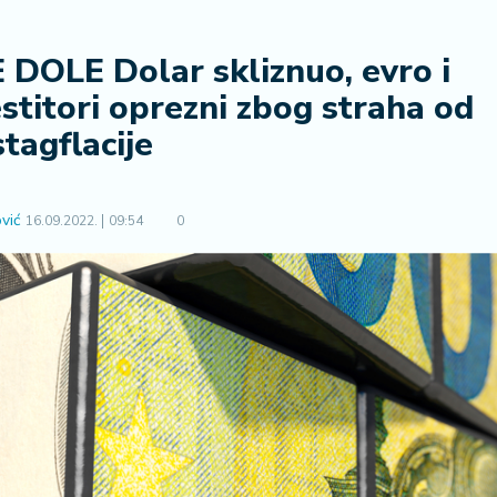
DOLE Dolar skliznuo, evro i
estitori oprezni zbog straha od
stagflacije
vić
16.09.2022.
09:54
0