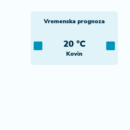
Vremenska prognoza
C
20 °C
vo
Kovin