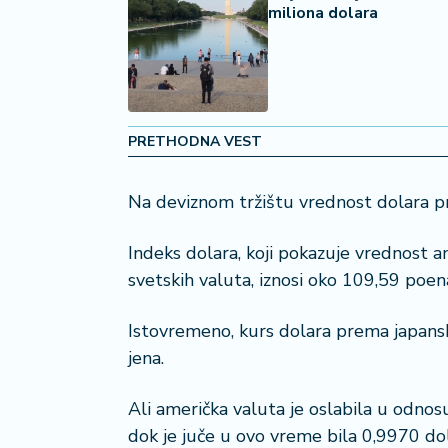
2
miliona dolara
7
B
iz
L
PRETHODNA VEST
if
e
s
Na deviznom tržištu vrednost dolara pr
t
y
Indeks dolara, koji pokazuje vrednost a
l
e
svetskih valuta, iznosi oko 109,59 poen
P
Istovremeno, kurs dolara prema japansk
o
jena.
t
r
Ali američka valuta je oslabila u odnos
o
dok je juče u ovo vreme bila 0,9970 dol
š