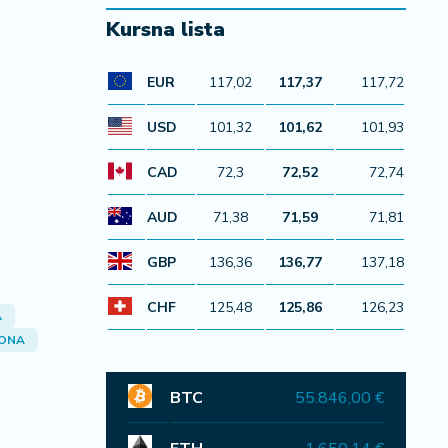
Kursna lista
EUR
117,02
117,37
117,72
USD
101,32
101,62
101,93
CAD
72,3
72,52
72,74
AUD
71,38
71,59
71,81
GBP
136,36
136,77
137,18
CHF
125,48
125,86
126,23
A
ONA
BTC
55.846,00 €