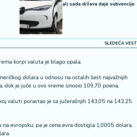
ali sada država daje subvencije
SLEDEĆA VEST
ema korpi valuta je blago opala.
meričkog dolara u odnosu na ostalih šest najvažnijih
a, dok je juče u ovo vreme iznosio 109,70 poena.
oj valuti porastao je sa jučerašnjih 143,05 na 143,25
u na evropsku, pa je cena evra dostigla 1,0005 dolara,
ara.