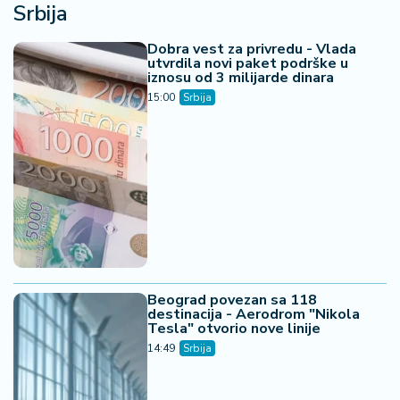
Srbija
Dobra vest za privredu - Vlada
utvrdila novi paket podrške u
iznosu od 3 milijarde dinara
15:00
Srbija
Beograd povezan sa 118
destinacija - Aerodrom "Nikola
Tesla" otvorio nove linije
14:49
Srbija