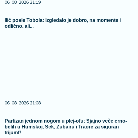
06. 08. 2026 21:19
Ilić posle Tobola: Izgledalo je dobro, na momente i
odlično, ali...
06. 08. 2026 21:08
Partizan jednom nogom u plej-ofu: Sjajno veče crno-
belih u Humskoj, Sek, Zubairu i Traore za siguran
trijumf!