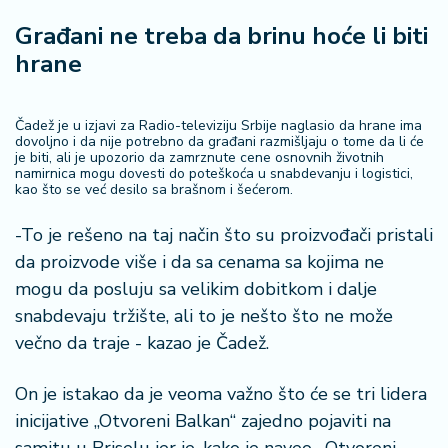
š
a
Građani ne treba da brinu hoće li biti
č
hrane
N
e
Čadež je u izjavi za Radio-televiziju Srbije naglasio da hrane ima
k
dovoljno i da nije potrebno da građani razmišljaju o tome da li će
je biti, ali je upozorio da zamrznute cene osnovnih životnih
r
namirnica mogu dovesti do poteškoća u snabdevanju i logistici,
e
kao što se već desilo sa brašnom i šećerom.
t
n
-To je rešeno na taj način što su proizvođači pristali
i
da proizvode više i da sa cenama sa kojima ne
n
mogu da posluju sa velikim dobitkom i dalje
e
snabdevaju tržište, ali to je nešto što ne može
večno da traje - kazao je Čadež.
P
e
n
On je istakao da je veoma važno što će se tri lidera
zi
inicijative „Otvoreni Balkan“ zajedno pojaviti na
o