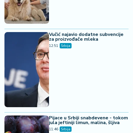
Vučić najavio dodatne subvencije
za proizvođače mleka
12:51
Srbija
Pijace u Srbiji snabdevene - tokom
jula jeftiniji limun, malina, šljiva
11:46
Srbija