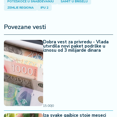
POTEŠKOĆE U SNABDEVANJU
SAMIT U BRISELU
ZEMLJE REGIONA
IPU 2
Povezane vesti
Dobra vest za privredu - Vlada
utvrdila novi paket podrške u
iznosu od 3 milijarde dinara
15:00
|
0
Iza svake gajbice stoje meseci