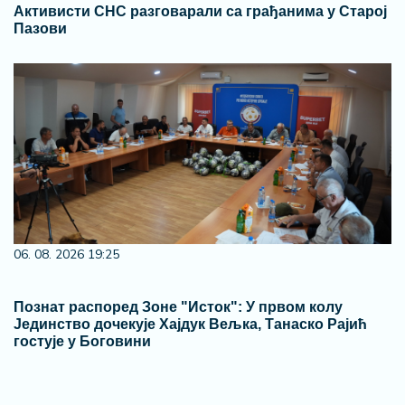
Активисти СНС разговарали са грађанима у Старој
Пазови
06. 08. 2026 19:25
Познат распоред Зоне "Исток": У првом колу
Јединство дочекује Хајдук Вељка, Танаско Рајић
гостује у Боговини