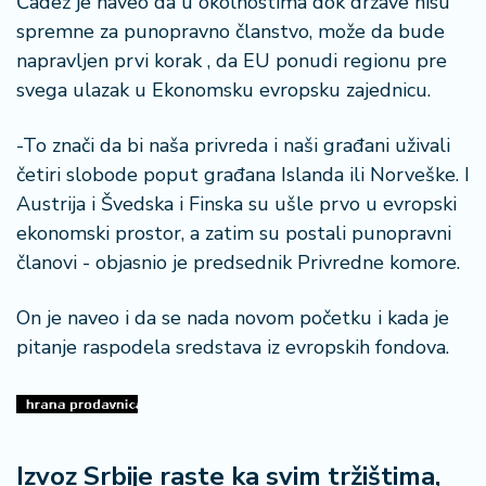
Čadež je naveo da u okolnostima dok države nisu
a
spremne za punopravno članstvo, može da bude
napravljen prvi korak , da EU ponudi regionu pre
svega ulazak u Ekonomsku evropsku zajednicu.
-To znači da bi naša privreda i naši građani uživali
četiri slobode poput građana Islanda ili Norveške. I
Austrija i Švedska i Finska su ušle prvo u evropski
ekonomski prostor, a zatim su postali punopravni
članovi - objasnio je predsednik Privredne komore.
On je naveo i da se nada novom početku i kada je
pitanje raspodela sredstava iz evropskih fondova.
Izvoz Srbije raste ka svim tržištima,