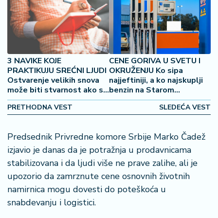
2
7
B
iz
3 NAVIKE KOJE
CENE GORIVA U SVETU I
L
PRAKTIKUJU SREĆNI LJUDI
OKRUŽENJU Ko sipa
if
Ostvarenje velikih snova
najjeftiniji, a ko najskuplji
e
može biti stvarnost ako se
benzin na Starom
s
praktikuju određena
kontinentu?
t
PRETHODNA VEST
SLEDEĆA VEST
ponašanja
y
l
Predsednik Privredne komore Srbije Marko Čadež
e
izjavio je danas da je potražnja u prodavnicama
stabilizovana i da ljudi više ne prave zalihe, ali je
P
o
upozorio da zamrznute cene osnovnih životnih
t
namirnica mogu dovesti do poteškoća u
r
snabdevanju i logistici.
o