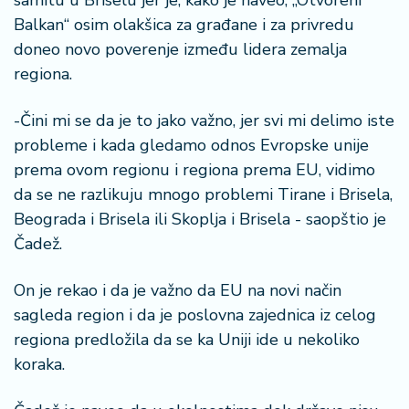
samitu u Briselu jer je, kako je naveo, „Otvoreni
n
Balkan“ osim olakšica za građane i za privredu
i
s
doneo novo poverenje između lidera zemalja
a
regiona.
n
i
-Čini mi se da je to jako važno, jer svi mi delimo iste
probleme i kada gledamo odnos Evropske unije
T
prema ovom regionu i regiona prema EU, vidimo
u
ri
da se ne razlikuju mnogo problemi Tirane i Brisela,
z
Beograda i Brisela ili Skoplja i Brisela - saopštio je
a
Čadež.
m
On je rekao i da je važno da EU na novi način
K
sagleda region i da je poslovna zajednica iz celog
a
regiona predložila da se ka Uniji ide u nekoliko
ri
j
koraka.
e
r