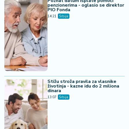
Poznat datum isplate pomoći
penzionerima - oglasio se direktor
PIO Fonda
14:21
Srbija
Stižu stroža pravila za vlasnike
životinja - kazne idu do 2 miliona
dinara
13:07
Srbija