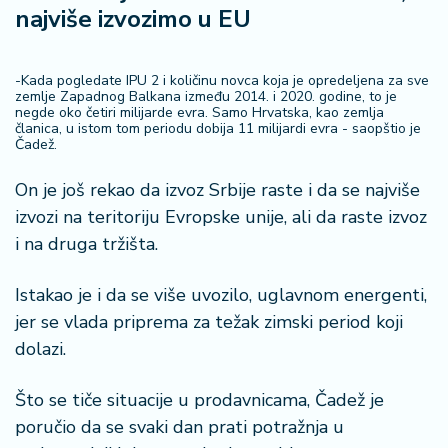
najviše izvozimo u EU
-Kada pogledate IPU 2 i količinu novca koja je opredeljena za sve
zemlje Zapadnog Balkana između 2014. i 2020. godine, to je
negde oko četiri milijarde evra. Samo Hrvatska, kao zemlja
članica, u istom tom periodu dobija 11 milijardi evra - saopštio je
Čadež.
On je još rekao da izvoz Srbije raste i da se najviše
izvozi na teritoriju Evropske unije, ali da raste izvoz
i na druga tržišta.
Istakao je i da se više uvozilo, uglavnom energenti,
jer se vlada priprema za težak zimski period koji
dolazi.
Što se tiče situacije u prodavnicama, Čadež je
poručio da se svaki dan prati potražnja u