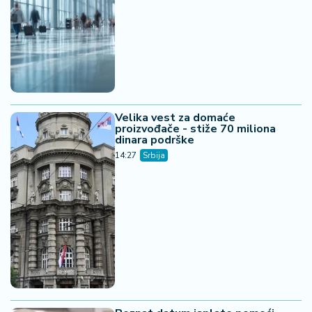
Velika vest za domaće
proizvođače - stiže 70 miliona
dinara podrške
14:27
Srbija