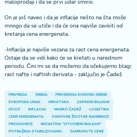
maloprodaji i da se prvi udar smirio.
On je još naveo i da je inflacije nešto na šta može
mnogo da se utiče i da će ona najviše zavisiti od
kretanja cena energenata.
-Inflacija je najviše vezana za rast cena energenata.
Ostaje da se vidi kako će se kretati u narednom
periodu. Čini mi se da možemo da očekujemo blagi
rast nafte i naftnih derivata - zaključio je Čadež.
PRIVREDA
SRBIJA
PRIVREDNA KOMORA SRBIJE
EVROPSKA UNIJA
HRVATSKA
ZAPADNI BALKAN
IZVOZ
INFLACIJA
MARKO ČADEŽ
LOGISTIKA
CENE ENERGENATA
OSNOVNE ŽIVOTNE NAMIRNICE
PRODAVNICE
INICIJATIVA ''OTVORENI BALKAN''
POTRAŽNJA STABILIZOVANA
ZAMRZNUTE CENE