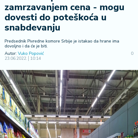
zamrzavanjem cena - mogu
R
e
dovesti do poteškoća u
g
snabdevanju
i
o
n
Predsednik Pivredne komore Srbije je istakao da hrane ima
dovoljno i da će je biti.
Autor:
Vuko Popović
0
S
23.06.2022.
10:14
r
b
ij
a
S
v
e
t
F