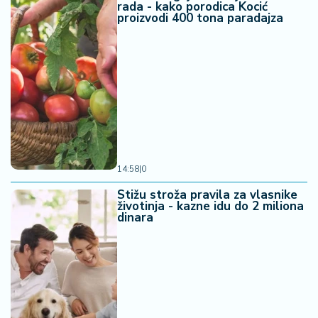
rada - kako porodica Kocić
proizvodi 400 tona paradajza
14:58
|
0
Stižu stroža pravila za vlasnike
životinja - kazne idu do 2 miliona
dinara