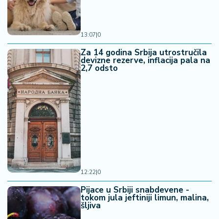
13:07
|
0
Za 14 godina Srbija utrostručila
devizne rezerve, inflacija pala na
2,7 odsto
12:22
|
0
Pijace u Srbiji snabdevene -
tokom jula jeftiniji limun, malina,
šljiva