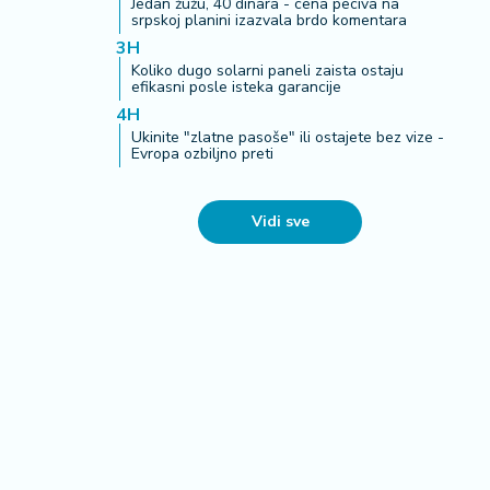
Jedan žužu, 40 dinara - cena peciva na
srpskoj planini izazvala brdo komentara
3H
Koliko dugo solarni paneli zaista ostaju
efikasni posle isteka garancije
4H
Ukinite "zlatne pasoše" ili ostajete bez vize -
Evropa ozbiljno preti
Vidi sve