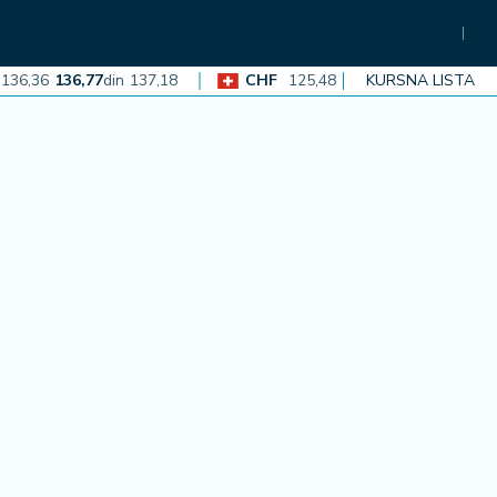
,36
136,77
din
137,18
CHF
125,48
125,86
din
KURSNA LISTA
126,23