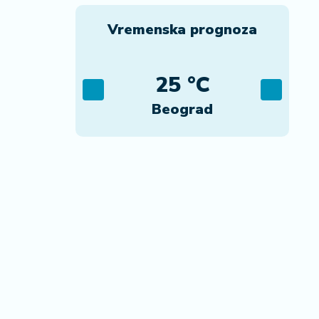
Vremenska prognoza
C
25 °C
ca
Beograd