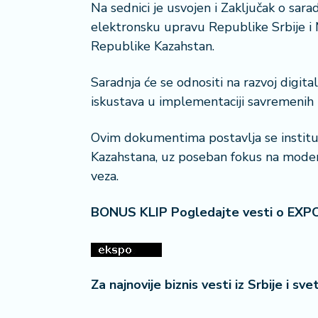
Na sednici je usvojen i Zaključak o sara
i
elektronsku upravu Republike Srbije i Mi
s
a
Republike Kazahstan.
n
i
Saradnja će se odnositi na razvoj digit
iskustava u implementaciji savremenih IT
T
u
Ovim dokumentima postavlja se instituc
ri
Kazahstana, uz poseban fokus na moderniz
z
a
veza.
m
BONUS KLIP Pogledajte vesti o EXP
K
a
ri
j
Za najnovije biznis vesti iz Srbije i sv
e
r