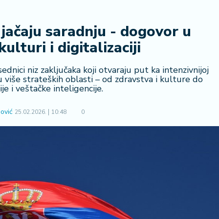
 jačaju saradnju - dogovor u
ulturi i digitalizaciji
ednici niz zaključaka koji otvaraju put ka intenzivnijoj
više strateških oblasti – od zdravstva i kulture do
ije i veštačke inteligencije.
ović
25.02.2026.
10:48
0