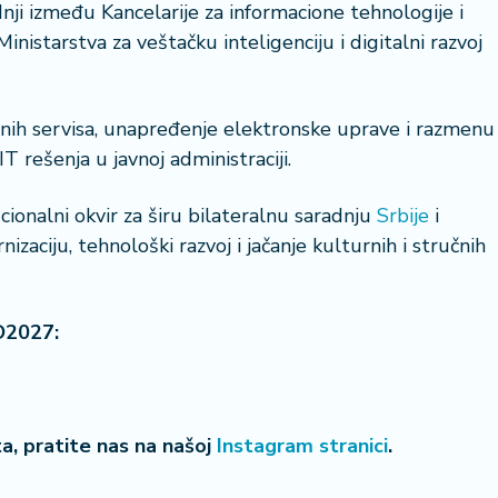
dnji između Kancelarije za informacione tehnologije i
nistarstva za veštačku inteligenciju i digitalni razvoj
23 °
alnih servisa, unapređenje elektronske uprave i razmenu
 rešenja u javnoj administraciji.
Lozni
ionalni okvir za širu bilateralnu saradnju
Srbije
i
aciju, tehnološki razvoj i jačanje kulturnih i stručnih
O2027:
eta, pratite nas na našoj
Instagram stranici
.