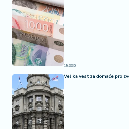
15:00
|
0
Velika vest za domaće proizv