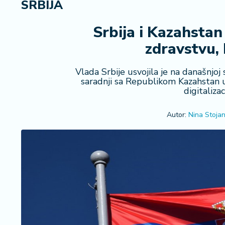
SRBIJA
R
e
g
Srbija i Kazahstan
i
zdravstvu, k
o
n
Vlada Srbije usvojila je na današnjoj s
saradnji sa Republikom Kazahstan u 
S
digitalizac
r
b
Autor:
Nina Stojan
ij
a
S
v
e
t
F