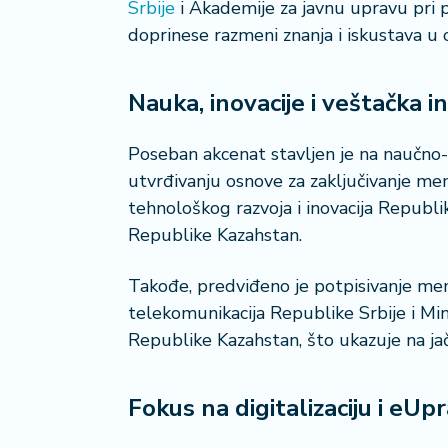
Srbije
i Akademije za javnu upravu pri 
a
č
doprinese razmeni znanja i iskustava u o
N
Nauka, inovacije i veštačka in
e
k
r
Poseban akcenat stavljen je na naučno-
e
utvrđivanju osnove za zaključivanje 
t
tehnološkog razvoja i inovacija Republi
n
Republike Kazahstan.
i
n
e
Takođe, predviđeno je potpisivanje me
telekomunikacija Republike Srbije i Mini
P
Republike Kazahstan, što ukazuje na jač
e
n
zi
Fokus na digitalizaciju i eUp
o
n