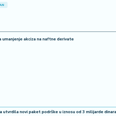
AN
a umanjenje akciza na naftne derivate
a utvrdila novi paket podrške u iznosu od 3 milijarde dinar