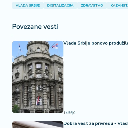
a
VLADA SRBIJE
DIGITALIZACIJA
ZDRAVSTVO
KAZAHST
Povezane vesti
Vlada Srbije ponovo produžil
14:56
|
0
Dobra vest za privredu - Vlad