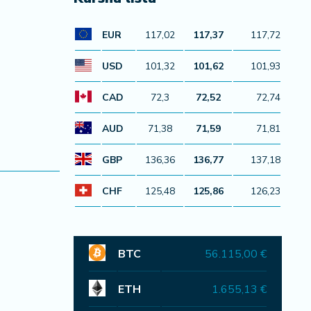
EUR
117,02
117,37
117,72
USD
101,32
101,62
101,93
CAD
72,3
72,52
72,74
AUD
71,38
71,59
71,81
GBP
136,36
136,77
137,18
CHF
125,48
125,86
126,23
BTC
56.115,00 €
ETH
1.655,13 €