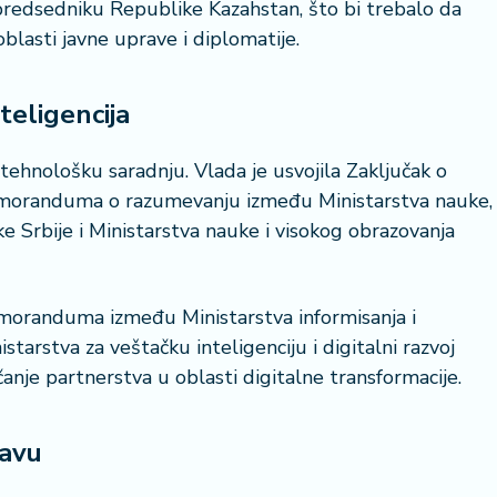
predsedniku Republike Kazahstan, što bi trebalo da
blasti javne uprave i diplomatije.
teligencija
tehnološku saradnju. Vlada je usvojila Zaključak o
memoranduma o razumevanju između Ministarstva nauke,
ke Srbije i Ministarstva nauke i visokog obrazovanja
moranduma između Ministarstva informisanja i
starstva za veštačku inteligenciju i digitalni razvoj
anje partnerstva u oblasti digitalne transformacije.
ravu