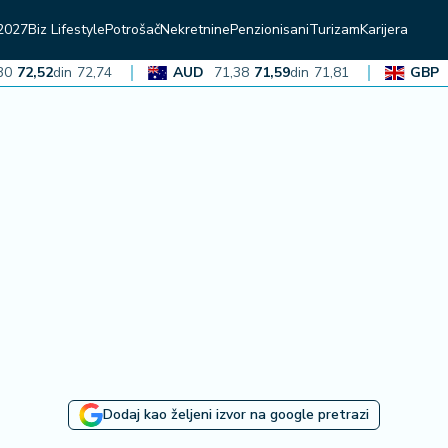
2027
Biz Lifestyle
Potrošač
Nekretnine
Penzionisani
Turizam
Karijera
2,52
din
72,74
AUD
71,38
71,59
din
71,81
GBP
136
Dodaj kao željeni izvor na google pretrazi