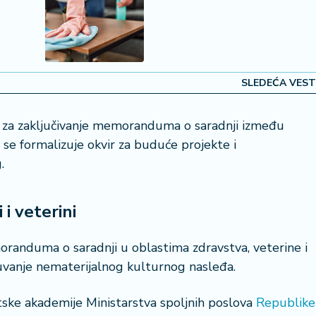
SLEDEĆA VEST
 za zaključivanje memoranduma o saradnji između
 se formalizuje okvir za buduće projekte i
g.
 i veterini
oranduma o saradnji u oblastima zdravstva, veterine i
očuvanje nematerijalnog kulturnog nasleđa.
tske akademije Ministarstva spoljnih poslova
Republike