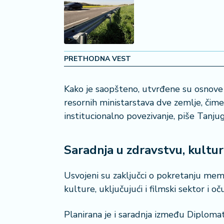
2
7
B
iz
PRETHODNA VEST
L
if
e
Kako je saopšteno, utvrđene su osnove
s
resornih ministarstava dve zemlje, čime
t
institucionalno povezivanje, piše Tanju
y
l
e
Saradnja u zdravstvu, kulturi
P
o
Usvojeni su zaključci o pokretanju mem
t
kulture, uključujući i filmski sektor i 
r
o
Planirana je i saradnja između Diploma
š