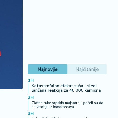
Najnovije
Najčitanije
1H
Katastrofalan efekat suša - sledi
lančana reakcija za 40.000 kamiona
2H
Zlatne ruke srpskih majstora - počeli su da
se vraćaju iz inostranstva
3H