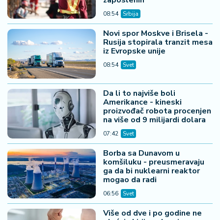
08:54
Srbija
Novi spor Moskve i Brisela -
Rusija stopirala tranzit mesa
iz Evropske unije
08:54
Svet
Da li to najviše boli
Amerikance - kineski
proizvođač robota procenjen
na više od 9 milijardi dolara
07:42
Svet
Borba sa Dunavom u
komšiluku - preusmeravaju
ga da bi nuklearni reaktor
mogao da radi
06:56
Svet
Više od dve i po godine ne