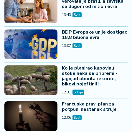
verovala je bratu, a završila
sa dugom od milion evra
13:43
Svet
BDP Evropske unije dostigao
18,8 biliona evra
13:07
Svet
Ko je planirao kupovinu
stoke neka se pripremi -
jagnjad oborila rekorde,
bikovi pojeftinili
12:31
Srbija
Francuska pravi plan za
potpuni nestanak struje
12:06
Svet