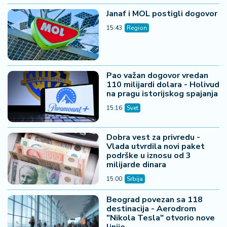
Janaf i MOL postigli dogovor
15:43
Region
Pao važan dogovor vredan
110 milijardi dolara - Holivud
na pragu istorijskog spajanja
15:16
Svet
Dobra vest za privredu -
Vlada utvrdila novi paket
podrške u iznosu od 3
milijarde dinara
15:00
Srbija
Beograd povezan sa 118
destinacija - Aerodrom
"Nikola Tesla" otvorio nove
linije