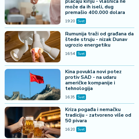
plaćaju kiriju - vlasnica ne
može da ih iseli, dug
premašio 400.000 dolara
19:20
Svet
Rumunija traži od građana da
štede struju - nizak Dunav
ugrozio energetiku
16:54
Svet
Kina povukla novi potez
protiv SAD - na udaru
američke kompanije i
tehnologija
16:35
Svet
Kriza pogađa i nemačku
tradiciju - zatvoreno više od
50 pivara
16:20
Svet