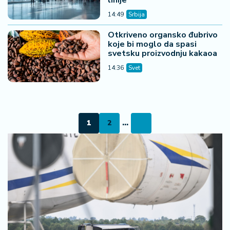
14:49
Srbija
Otkriveno organsko đubrivo
koje bi moglo da spasi
svetsku proizvodnju kakaoa
14:36
Svet
1
2
...