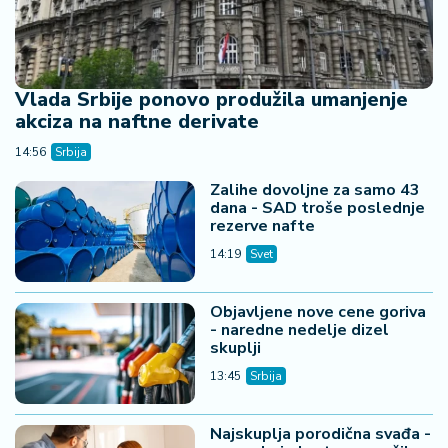
Vlada Srbije ponovo produžila umanjenje
akciza na naftne derivate
14:56
Srbija
Zalihe dovoljne za samo 43
dana - SAD troše poslednje
rezerve nafte
14:19
Svet
Objavljene nove cene goriva
- naredne nedelje dizel
skuplji
13:45
Srbija
Najskuplja porodična svađa -