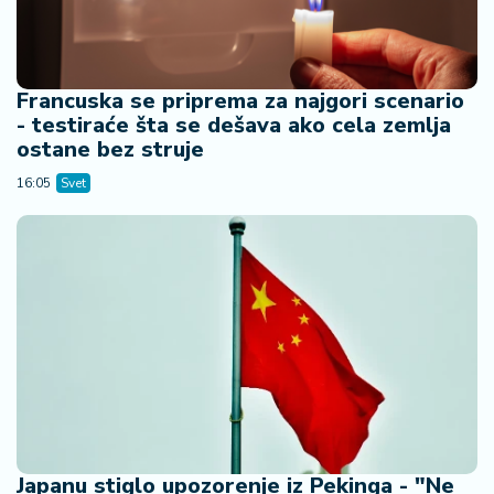
š
a
č
Francuska se priprema za najgori scenario
N
- testiraće šta se dešava ako cela zemlja
e
ostane bez struje
k
r
16:05
Svet
e
t
n
i
n
e
P
e
n
zi
o
Japanu stiglo upozorenje iz Pekinga - "Ne