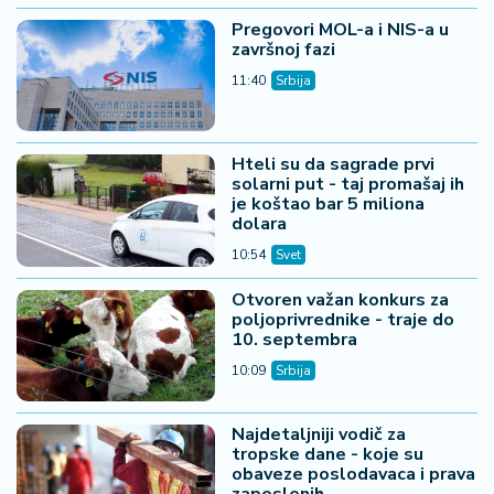
Pregovori MOL-a i NIS-a u
završnoj fazi
11:40
Srbija
Hteli su da sagrade prvi
solarni put - taj promašaj ih
je koštao bar 5 miliona
dolara
10:54
Svet
Otvoren važan konkurs za
poljoprivrednike - traje do
10. septembra
10:09
Srbija
Najdetaljniji vodič za
tropske dane - koje su
obaveze poslodavaca i prava
zaposlenih