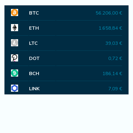
06. 08. 2026 07:08
Evo u kojim banjama važi vaučer od 10.000 dinara -
kompletan spisak destinacija u Srbiji