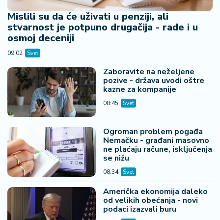
Mislili su da će uživati u penziji, ali
stvarnost je potpuno drugačija - rade i u
osmoj deceniji
09:02
Svet
Zaboravite na neželjene
pozive - država uvodi oštre
kazne za kompanije
08:45
Svet
Ogroman problem pogađa
Nemačku - građani masovno
ne plaćaju račune, isključenja
se nižu
08:34
Svet
Američka ekonomija daleko
od velikih obećanja - novi
podaci izazvali buru