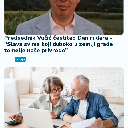
a
Predsednik Vučić čestitao Dan rudara -
"Slava svima koji duboko u zemlji grade
temelje naše privrede"
09:32
Srbija