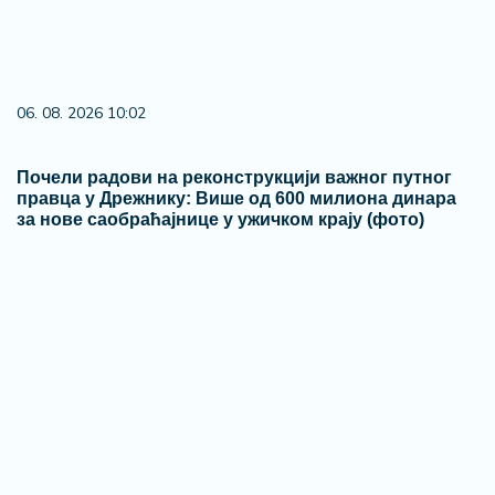
05. 08. 2026 06:45
Šta dete nasleđuje od oca, a šta od majke? Sve što
treba da znate o genetici
20. 07. 2026 08:04