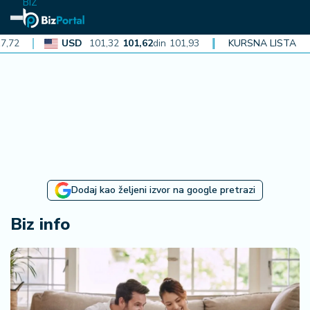
BIZ
USD
101,32
101,62
din
101,93
CAD
KURSNA LISTA
72,30
72,52
din
N
aj
n
o
vi
je
B
Dodaj kao željeni izvor na google pretrazi
i
z
Biz info
i
n
f
o