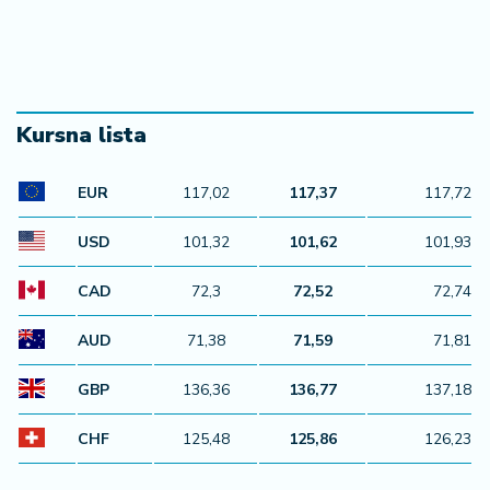
Nemate farbu za kosu, ali imate ove dve namirnice?
Ovaj način farbanja je postao svetski hit, probaj ga i ti
(VIDEO)
06. 08. 2026 10:38
Zaboravite sajlu i nerviranje: Ovaj jeftin trik izvlači dlake
iz odvoda za manje od minuta