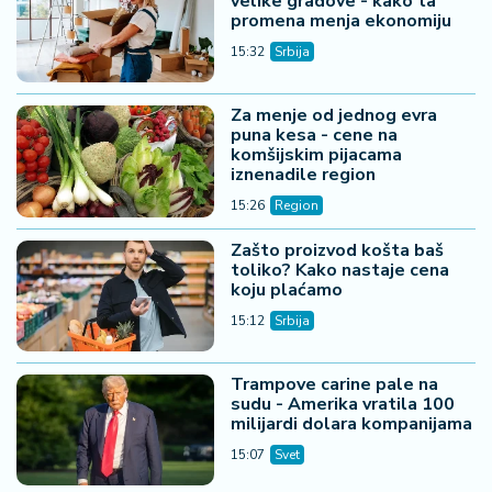
velike gradove - kako ta
promena menja ekonomiju
15:32
Srbija
Za menje od jednog evra
puna kesa - cene na
komšijskim pijacama
iznenadile region
15:26
Region
Zašto proizvod košta baš
toliko? Kako nastaje cena
koju plaćamo
15:12
Srbija
Trampove carine pale na
sudu - Amerika vratila 100
milijardi dolara kompanijama
15:07
Svet