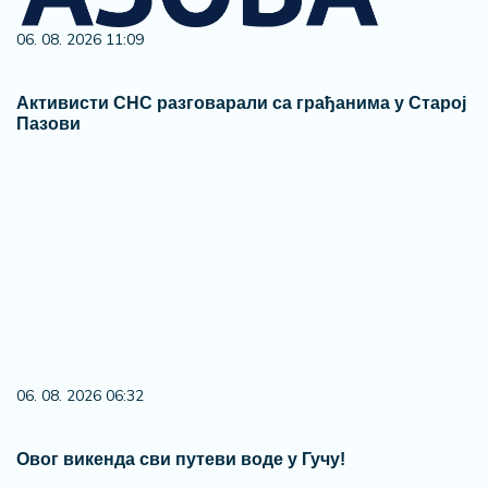
Komfor po meri klijenata: nova linija paketa ALTA
banke
05. 08. 2026 15:45
Сазнања „Политике”: Ко је поставио замку
Митрополиту Методију у Горњем Заостру