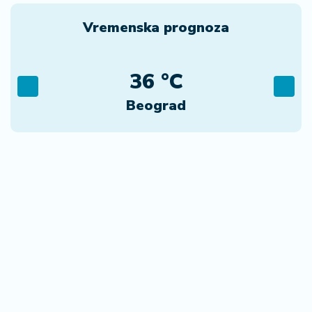
06. 08. 2026 06:38
Da li je genetika zaslužna za rađanje blizanaca? Istina o
naslednim faktorima i blizanačkoj trudnoći
06. 08. 2026 10:25