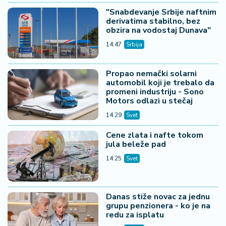
"Snabdevanje Srbije naftnim
derivatima stabilno, bez
obzira na vodostaj Dunava"
14:47
Srbija
Propao nemački solarni
automobil koji je trebalo da
promeni industriju - Sono
Motors odlazi u stečaj
14:29
Svet
Cene zlata i nafte tokom
jula beleže pad
14:25
Svet
Danas stiže novac za jednu
grupu penzionera - ko je na
redu za isplatu