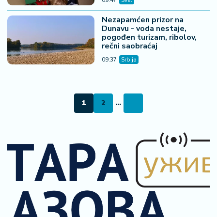
09:47
Svet
Nezapamćen prizor na
Dunavu - voda nestaje,
pogođen turizam, ribolov,
rečni saobraćaj
09:37
Srbija
1
2
...
09. 07. 2026 09:20