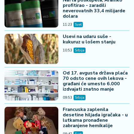
profitirao - zaradili
neverovatnih 33,4 milijarde
dolara
11:23
Svet
Usevi na udaru suše -
kukuruz u lošem stanju
10:53
Srbija
Od 17. avgusta država plaća
70 odsto cene ovih lekova -
građani će umesto 6.000
izdvajati znatno manje
09:53
Srbija
Francuska zaplenila
desetine hiljada igračaka - u
lutkama pronađene
zabranjene hemikalije