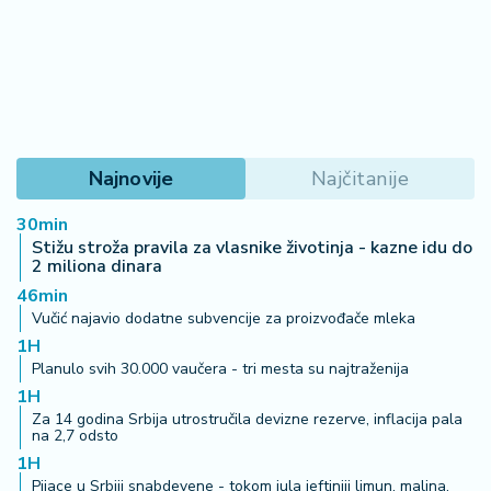
REGISTRUJ SE UZ PROMO KOD CASINO Preuzmi
1500 BESPLATNIH SPINOVA
03. 08. 2026 13:23
Hibrid broj 1 koji osvaja Evropu, sada po specijalnoj
akcijskoj ceni od 19.990€ do 31.8.