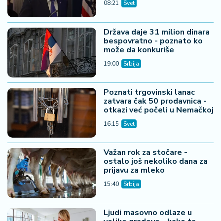
08:21
Svet
Država daje 31 milion dinara
bespovratno - poznato ko
može da konkuriše
19:00
Srbija
Poznati trgovinski lanac
zatvara čak 50 prodavnica -
otkazi već počeli u Nemačkoj
16:15
Svet
Važan rok za stočare -
ostalo još nekoliko dana za
prijavu za mleko
15:40
Srbija
Ljudi masovno odlaze u