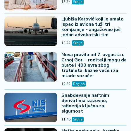
13:54
Srbija
Ljubiša Karović koji je umalo
ispao iz aviona tuži tri
kompanije - angažovao još
jedan advokatski tim
13:22
Srbija
Nova pravila od 7. avgusta u
Crnoj Gori - roditelji mogu da
plate i 400 evra zbog
trotineta, kazne veće i za
mlade vozače
12:32
Region
Snabdevanje naftnim
derivatima izazovno,
rafinerija ključna za
sigurnost
11:46
Srbija
Nafta poskupela, Aramko