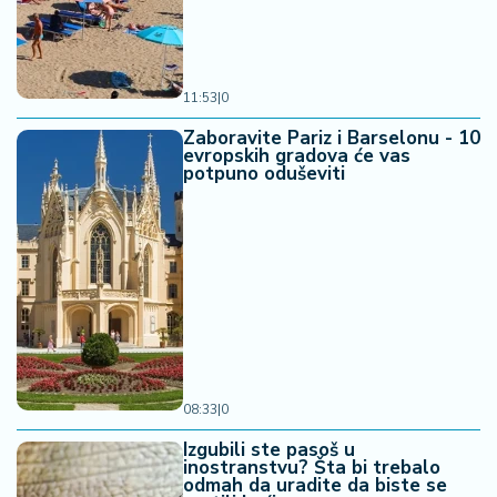
a
11:53
|
0
Zaboravite Pariz i Barselonu - 10
evropskih gradova će vas
potpuno oduševiti
08:33
|
0
Izgubili ste pasoš u
inostranstvu? Šta bi trebalo
odmah da uradite da biste se