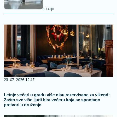
13:41
|
0
23. 07. 2026 12:47
Letnje večeri u gradu više nisu rezervisane za vikend:
Zašto sve više ljudi bira večeru koja se spontano
pretvori u druženje