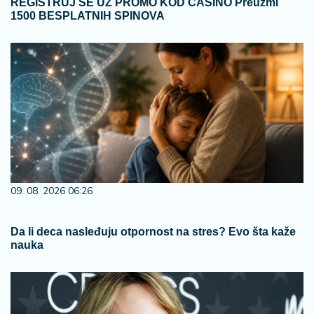
REGISTRUJ SE UZ PROMO KOD CASINO Preuzmi
1500 BESPLATNIH SPINOVA
09. 08. 2026 06:26
Da li deca nasleđuju otpornost na stres? Evo šta kaže
nauka