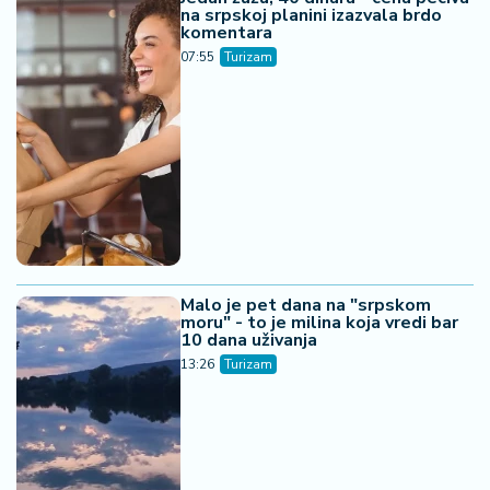
na srpskoj planini izazvala brdo
komentara
07:55
Turizam
Malo je pet dana na "srpskom
moru" - to je milina koja vredi bar
10 dana uživanja
13:26
Turizam