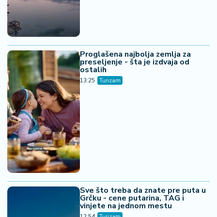
Proglašena najbolja zemlja za
preseljenje - šta je izdvaja od
ostalih
13:25
Turizam
Sve što treba da znate pre puta u
Grčku - cene putarina, TAG i
vinjete na jednom mestu
12:54
Turizam