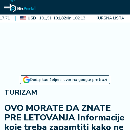
BIZ
USD
101,51
101,82
din
102,13
CAD
KURSNA LISTA
72,40
72,62
din
7
N
aj
n
o
vi
je
B
Dodaj kao željeni izvor na google pretrazi
iz
i
TURIZAM
n
f
OVO MORATE DA ZNATE
o
PRE LETOVANJA Informacije
koje treba zapamtiti kako ne