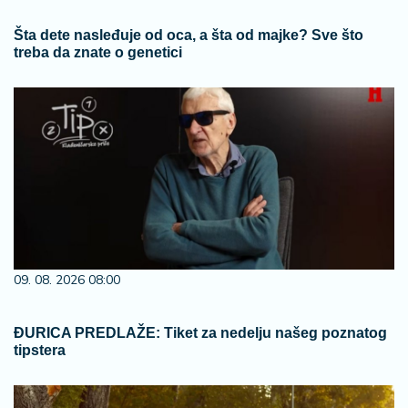
Šta dete nasleđuje od oca, a šta od majke? Sve što
treba da znate o genetici
09. 08. 2026 08:00
ĐURICA PREDLAŽE: Tiket za nedelju našeg poznatog
tipstera