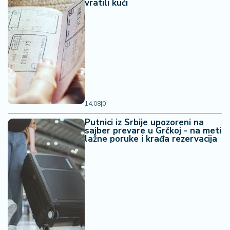
vratili kući
14:08
|
0
Putnici iz Srbije upozoreni na
sajber prevare u Grčkoj - na meti
lažne poruke i krađa rezervacija