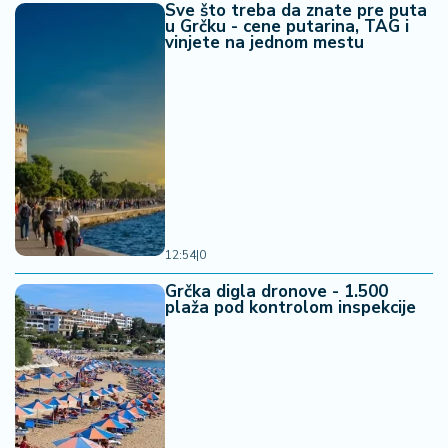
n
Sve što treba da znate pre puta
u Grčku - cene putarina, TAG i
i
vinjete na jednom mestu
s
a
n
i
T
u
ri
z
a
12:54
|
0
m
Grčka digla dronove - 1.500
plaža pod kontrolom inspekcije
K
a
ri
j
e
r