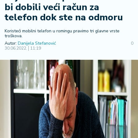
F
bi dobili veći račun za
i
n
telefon dok ste na odmoru
a
n
Koristeći mobilni telefon u romingu pravimo tri glavne vrste
si
troškova.
j
Autor:
Danijela Stefanović
0
e
30.06.2022.
11:19
i
B
e
r
z
a
E
x
p
o
2
0