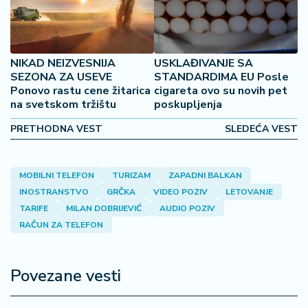
š
a
č
NIKAD NEIZVESNIJA
USKLAĐIVANJE SA
N
SEZONA ZA USEVE
STANDARDIMA EU Posle
e
Ponovo rastu cene žitarica
cigareta ovo su novih pet
k
na svetskom tržištu
poskupljenja
r
e
PRETHODNA VEST
SLEDEĆA VEST
t
n
i
MOBILNI TELEFON
TURIZAM
ZAPADNI BALKAN
n
INOSTRANSTVO
GRČKA
VIDEO POZIV
LETOVANJE
e
TARIFE
MILAN DOBRIJEVIĆ
AUDIO POZIV
RAČUN ZA TELEFON
P
e
n
Povezane vesti
zi
o