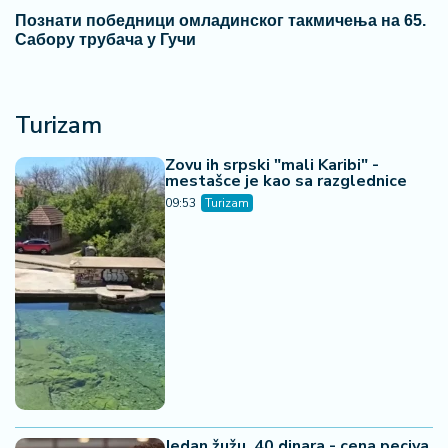
Познати победници омладинског такмичења на 65.
Сабору трубача у Гучи
Turizam
Zovu ih srpski "mali Karibi" -
mestašce je kao sa razglednice
09:53
Turizam
Jedan žužu, 40 dinara - cena peciva