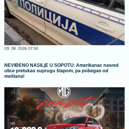
09. 08. 2026 07:50
NEVIĐENO NASILjE U SOPOTU: Amerikanac nasred
ulice pretukao suprugu štapom, pa pobegao od
meštana!